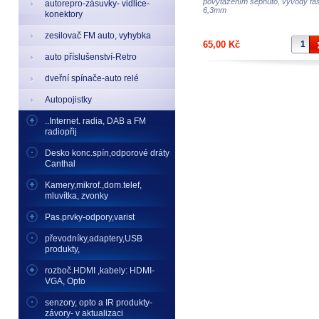
povytažením sepnuto, vývody fa
autorepro-zásuvky- vidlice-
6,3mm
konektory
zesilovač FM auto, vyhybka
65,00 Kč
auto příslušenství-Retro
dveřní spínače-auto relé
Autopojistky
..Internet. radia, DAB a FM
radiopřij
Desko konc.spín,odporové dráty
Canthal
Kamery,mikrof.,dom.telef,
mluvítka, zvonky
Pas.prvky-odpory,varist
převodníky,adaptery,USB
produkty,
rozboč.HDMI ,kabely: HDMI-
VGA, Opto
senzory, opto a IR produkty-
závory- v aktualizaci