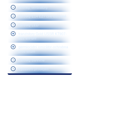
sirenky, ventilátory
žárovky E14 E27 čiré-barevné
žárovky LED
tranzistory Gold USSR KT907-
922 vhf-uhf
germiocidní ionizátor-ochrabna
proti virům
žárovky barevné
Vybavení prodejen