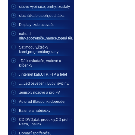
síťové vypínače, prehy, izostaty
sluchátka blutooh,sluchátka
Display- zobrazovače.
náhrad
díly-.spotřebiče.,hadice,topná těl.
Sat moduly,čtečky
karet,programátory,karty
. Dálk.ovladače, vratové a
klíčenky
. internet kab.UTP, FTP a telef
.....Led osvětlení, Lupy ,svítilny,
.pojistky nožové a pro FV
Autorád Blaupunkt-doprodej
Baterie a nabíječky
CD,DVD,dat. produkty,CD přehr-
Retro, Toslink
Domácí spotřebiče,