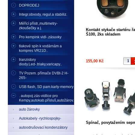
DOPRODEJ
Integr.obvody, regul.a stabiliz.
Měřící přístr.,multimetry-
zkoušečky a j.
Kontakt stykače startéru ř
Š100, 2ks skladem
Pro kempink vidl-.zásuvky
tlakové spín k vodárnám a
kompres VR21D..
tranzistory
155,00 Kč
diody.Led-.triaky,varicapy..
TV Pozem. přímače DVBt-2 H-
265-
USB flash, SD pam.karty-memory
. autopoj.zás-vidlice pro
Kempy,autokab.přísluš,autožárov.
auto žárovky
Autokabely -rychlospojky-
Spínač, povytažením sep
autoodrušovací kondenzátory