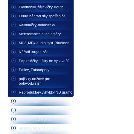
Elektronky, žárovičky, doutn.
Ferity, náhrad.díly spotřebiče
Kalkulačky, databanky
Meteostanice a teploměry
MP3 ,MP4,audio syst.,Bluetooh
Nářadí- organizér
Papír sáčky a filtry do vysavačů
Patice, Fotoodpory
pojistky nožové pro
polovod.jištění
Reproduktory,vyhybky ND gramo
transformátory
Uhlíky
Vysílačky CB a přísl
-pojistky tepelné 4 a 10A
nevratné