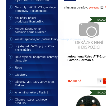
Cya CSA,CSSS silikon izol
Náhr.díly TV-OTF, VN tr,.moduly.-
Třídit dle:
Dle názvu
Dle ceny
obrazovky- dokumentace.
cín, pájky, pájecí
SKLAD
produkty,silikon.bužírk.
kondenzátory. kompl.
sortim.vč.odruš.a rozběh
konekt..spínače,tlač.,potenc,trimry,mikrosp,filtry,rezon.kryst..
pojistky sklo 5x20, poj.do PS a
pojist.držáky
autoantena Retro ATF-1 pr
Relé-stykače, nadproud. ochrany
Favorit -Forman a
, imp.relé
obdob.typy-zasouvací do
blatníku
Retro
televizory
165,00 Kč
zásuvky.-vidl. 230V-380V, krab.-
Elektro
Antenní konektory F a jiné
SKLAD
Chemie - pájecí a cínové
produkty