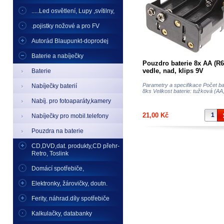
.....Led osvětlení, Lupy ,svítilny,
.pojistky nožové a pro FV
Autorád Blaupunkt-doprodej
Baterie a nabíječky
Pouzdro baterie 8x AA (R6
vedle, nad, klips 9V
Baterie
Parametry a specifikace Počet bat
Nabíječky baterií
8ks Velikost baterie: tužková (AA,
Nabíj. pro fotoaparáty,kamery
21,00 Kč
Nabíječky pro mobil.telefony
Pouzdra na baterie
CD,DVD,dat. produkty,CD přehr-
Retro, Toslink
Domácí spotřebiče,
Elektronky, žárovičky, doutn.
Ferity, náhrad.díly spotřebiče
Kalkulačky, databanky