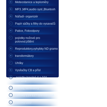
Meteostanice a teploměry
MP3 ,MP4,audio syst.,Bluetooh
Nářadí- organizér
Papír sáčky a filtry do vysavačů
Patice, Fotoodpory
pojistky nožové pro
polovod.jištění
Reproduktory,vyhybky ND gramo
transformátory
Uhlíky
Vysílačky CB a přísl
-pojistky tepelné 4 a 10A
nevratné
sirenky, ventilátory
žárovky E14 E27 čiré-barevné
žárovky LED