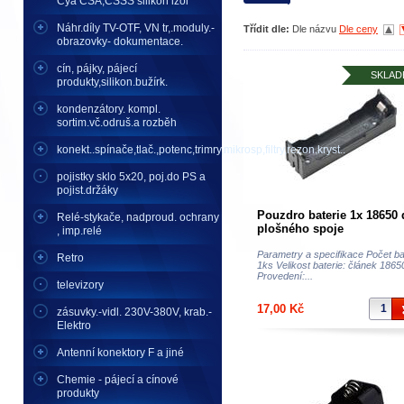
Cya CSA,CSSS silikon izol
Náhr.díly TV-OTF, VN tr,.moduly.-
Třídit dle:
Dle názvu
Dle ceny
obrazovky- dokumentace.
cín, pájky, pájecí
SKLAD
produkty,silikon.bužírk.
kondenzátory. kompl.
sortim.vč.odruš.a rozběh
konekt..spínače,tlač.,potenc,trimry,mikrosp,filtry,rezon.kryst..
pojistky sklo 5x20, poj.do PS a
pojist.držáky
Pouzdro baterie 1x 18650 
Relé-stykače, nadproud. ochrany
plošného spoje
, imp.relé
Parametry a specifikace Počet bat
Retro
1ks Velikost baterie: článek 1865
Provedení:...
televizory
17,00 Kč
zásuvky.-vidl. 230V-380V, krab.-
Elektro
Antenní konektory F a jiné
Chemie - pájecí a cínové
produkty