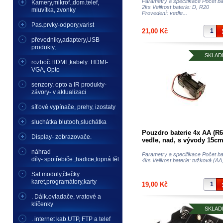
Parametry a specifikace Počet bat
Kamery,mikrof.,dom.telef,
2ks Velikost baterie: D, R20
mluvítka, zvonky
Provedení: vedle...
Pas.prvky-odpory,varist
21,00 Kč
převodníky,adaptery,USB
produkty,
SKLAD
rozboč.HDMI ,kabely: HDMI-
VGA, Opto
senzory, opto a IR produkty-
závory- v aktualizaci
síťové vypínače, prehy, izostaty
sluchátka blutooh,sluchátka
Pouzdro baterie 4x AA (R6
Display- zobrazovače.
vedle, nad, s vývody 15c
náhrad
Parametry a specifikace Počet bat
díly-.spotřebiče.,hadice,topná těl.
4ks Velikost baterie: tužková (AA,
Sat moduly,čtečky
karet,programátory,karty
19,00 Kč
. Dálk.ovladače, vratové a
klíčenky
SKLAD
. internet kab.UTP, FTP a telef