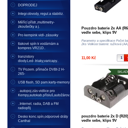
DOPRODEJ
Integr.obvody, regul.a stabiliz.
Měřící přístr.,multimetry-
zkoušečky a j.
Pouzdro baterie 2x AA (R6
vedle sebe, klips 9V
Pro kempink vidl-.zásuvky
Parametry a specifikace Počet bat
tlakové spín k vodárnám a
2ks Velikost baterie: tužková (AA,
kompres VR21D..
tranzistory
11,00 Kč
diody.Led-.triaky,varicapy..
TV Pozem. přímače DVBt-2 H-
SKLAD
265-
USB flash, SD pam.karty-memory
. autopoj.zás-vidlice pro
Kempy,autokab.přísluš,autožárov.
..Internet. radia, DAB a FM
radiopřij
pouzdro baterie 2x D (R20
Desko konc.spín,odporové dráty
vedle sebe, klips 9V
Canthal