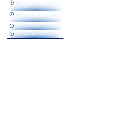
tranzistory Gold USSR KT907-
922 vhf-uhf
germiocidní ionizátor-ochrabna
proti virům
žárovky barevné
Vybavení prodejen