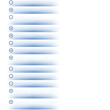
Papír sáčky a filtry do vysavačů
Patice, Fotoodpory
pojistky nožové pro
polovod.jištění
Reproduktory,vyhybky ND gramo
transformátory
Uhlíky
Vysílačky CB a přísl
-pojistky tepelné 4 a 10A
nevratné
sirenky, ventilátory
žárovky E14 E27 čiré-barevné
žárovky LED
tranzistory Gold USSR KT907-
922 vhf-uhf
germiocidní ionizátor-ochrabna
proti virům