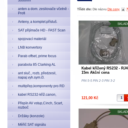
300ohm
anten a dom. zesilovače včetně -
Třídit dle:
Dle názvu
Dle ceny
Profi
Anteny, a komplet.přísluš.
SKLAD
SAT přijímače HD - FAST Scan
spojovací materiál
LNB konvertory
Parab offset, prime focus
parabola 85 Clarking AL
Kabel křížený RS232 - RJ4
15m Akční cena
ant sluč., rozb, předzesil,
napaj.vyh.sym.čl.
PIN 5-5 PIN 2-3 PIN 3-2
multipřep,komponenty pro RD
kabel RS232-kříž.canon,
121,00 Kč
Přepín AV vstup,Cinch, Scart,
rozboč
SKLAD
Držáky (konzole)
Měřič SAT signálu