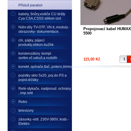
Přísluš parabol
kabely, šnůry,vodiče CU dráty
Cya CSA,CSSS silikon izol
Náhr.díly TV-OTF, VN tr,.moduly.-
Propojovací kabel HUMAX
obrazovky- dokumentace.
5500
cín, pájky, pájecí
produkty,silikon.bužírk.
kondenzátory. kompl.
sortim.vč.odruš.a rozběh
115,00 Kč
konekt..spínače,tlač.,potenc,trimry,mikrosp,filtry,rezon.kryst..
pojistky sklo 5x20, poj.do PS a
pojist.držáky
Relé-stykače, nadproud. ochrany
, imp.relé
Retro
televizory
zásuvky.-vidl. 230V-380V, krab.-
Elektro