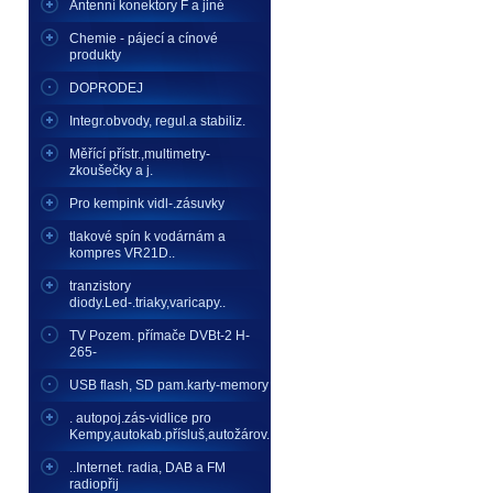
Antenní konektory F a jiné
Chemie - pájecí a cínové
produkty
DOPRODEJ
Integr.obvody, regul.a stabiliz.
Měřící přístr.,multimetry-
zkoušečky a j.
Pro kempink vidl-.zásuvky
tlakové spín k vodárnám a
kompres VR21D..
tranzistory
diody.Led-.triaky,varicapy..
TV Pozem. přímače DVBt-2 H-
265-
USB flash, SD pam.karty-memory
. autopoj.zás-vidlice pro
Kempy,autokab.přísluš,autožárov.
..Internet. radia, DAB a FM
radiopřij