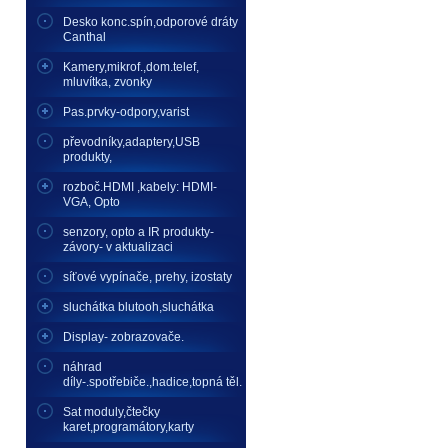
Desko konc.spín,odporové dráty
Canthal
Kamery,mikrof.,dom.telef,
mluvítka, zvonky
Pas.prvky-odpory,varist
převodníky,adaptery,USB
produkty,
rozboč.HDMI ,kabely: HDMI-
VGA, Opto
senzory, opto a IR produkty-
závory- v aktualizaci
síťové vypínače, prehy, izostaty
sluchátka blutooh,sluchátka
Display- zobrazovače.
náhrad
díly-.spotřebiče.,hadice,topná těl.
Sat moduly,čtečky
karet,programátory,karty