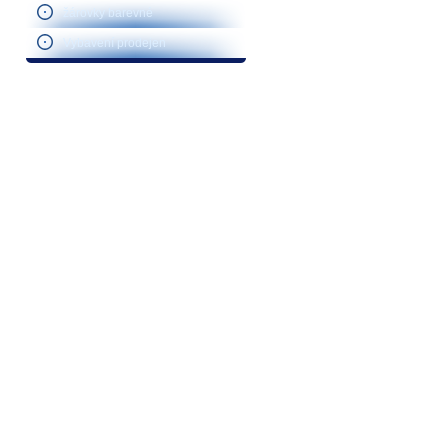
žárovky barevné
Vybavení prodejen