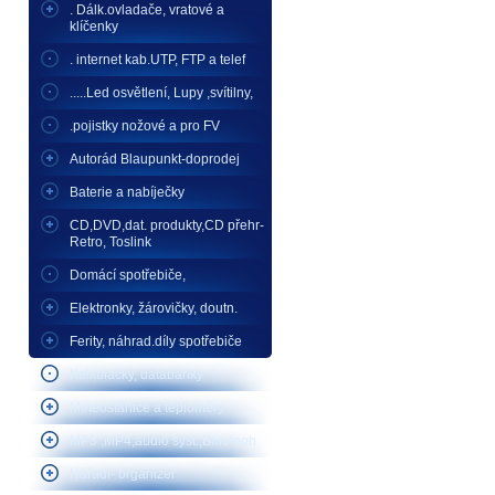
. Dálk.ovladače, vratové a
klíčenky
. internet kab.UTP, FTP a telef
.....Led osvětlení, Lupy ,svítilny,
.pojistky nožové a pro FV
Autorád Blaupunkt-doprodej
Baterie a nabíječky
CD,DVD,dat. produkty,CD přehr-
Retro, Toslink
Domácí spotřebiče,
Elektronky, žárovičky, doutn.
Ferity, náhrad.díly spotřebiče
Kalkulačky, databanky
Meteostanice a teploměry
MP3 ,MP4,audio syst.,Bluetooh
Nářadí- organizér