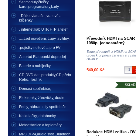
Sat moduly,čtečky
karet,programátory,karty
. Dálk.ovladače, vratové a
klíčenky
. internet kab.UTP, FTP a telef
Převodník HDMI na SCART
.....Led osvětlení, Lupy ,svítilny,
1080p, jednosměrný
.pojistky nožové a pro FV
Tento převodník z HDMI na SCA
určen k připojení zařízení s výs
Autorád Blaupunkt-doprodej
HDMI k...
Baterie a nabíječky
540,00 Kč
CD,DVD,dat. produkty,CD přehr-
Retro, Toslink
SKLAD
Domácí spotřebiče,
Elektronky, žárovičky, doutn.
Ferity, náhrad.díly spotřebiče
Kalkulačky, databanky
Meteostanice a teploměry
Redukce HDMI zdířka - DV
MP3 ,MP4,audio syst.,Bluetooh