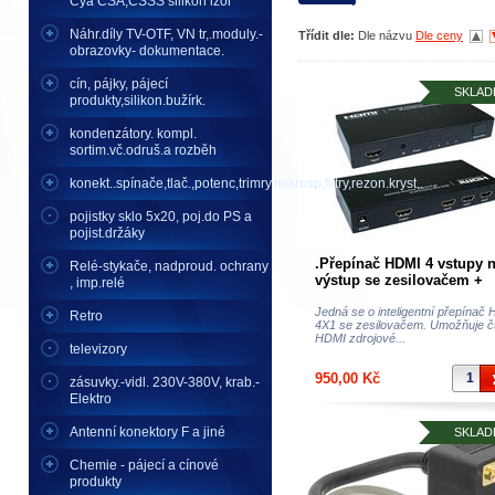
Cya CSA,CSSS silikon izol
Náhr.díly TV-OTF, VN tr,.moduly.-
Třídit dle:
Dle názvu
Dle ceny
obrazovky- dokumentace.
cín, pájky, pájecí
SKLAD
produkty,silikon.bužírk.
kondenzátory. kompl.
sortim.vč.odruš.a rozběh
konekt..spínače,tlač.,potenc,trimry,mikrosp,filtry,rezon.kryst..
pojistky sklo 5x20, poj.do PS a
pojist.držáky
.Přepínač HDMI 4 vstupy n
Relé-stykače, nadproud. ochrany
výstup se zesilovačem +
, imp.relé
dálkové ovládání
Jedná se o inteligentní přepínač
Retro
4X1 se zesilovačem. Umožňuje čt
HDMI zdrojové...
televizory
950,00 Kč
zásuvky.-vidl. 230V-380V, krab.-
Elektro
Antenní konektory F a jiné
SKLAD
Chemie - pájecí a cínové
produkty