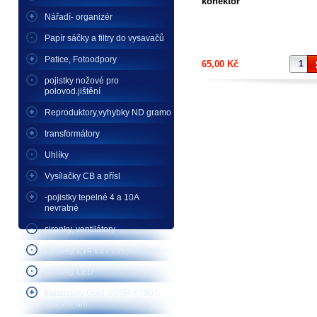
konektor
Nářadí- organizér
Papír sáčky a filtry do vysavačů
Patice, Fotoodpory
65,00 Kč
pojistky nožové pro
polovod.jištění
Reproduktory,vyhybky ND gramo
transformátory
Uhlíky
Vysílačky CB a přísl
-pojistky tepelné 4 a 10A
nevratné
sirenky, ventilátory
žárovky E14 E27 čiré-barevné
žárovky LED
tranzistory Gold USSR KT907-
922 vhf-uhf