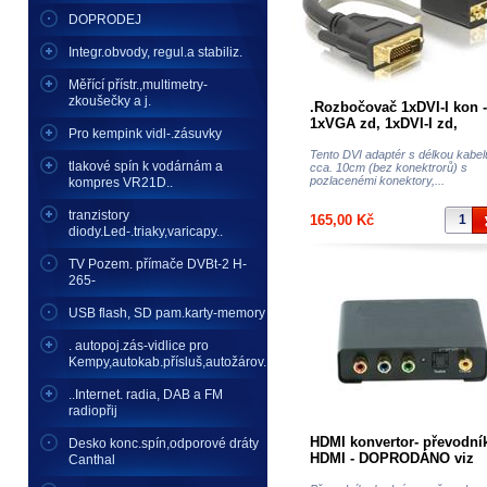
DOPRODEJ
Integr.obvody, regul.a stabiliz.
Měřící přístr.,multimetry-
zkoušečky a j.
.Rozbočovač 1xDVI-I kon 
1xVGA zd, 1xDVI-I zd,
Pro kempink vidl-.zásuvky
pozlacené, 20cm
Tento DVI adaptér s délkou kabel
tlakové spín k vodárnám a
cca. 10cm (bez konektrorů) s
pozlacenémi konektory,...
kompres VR21D..
tranzistory
165,00 Kč
diody.Led-.triaky,varicapy..
TV Pozem. přímače DVBt-2 H-
265-
USB flash, SD pam.karty-memory
. autopoj.zás-vidlice pro
Kempy,autokab.přísluš,autožárov.
..Internet. radia, DAB a FM
radiopřij
HDMI konvertor- převodní
Desko konc.spín,odporové dráty
HDMI - DOPRODÁNO viz
Canthal
převodníky