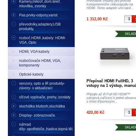
Převodník vhodný pro převod
Kamery,mikrof.,dom.telef,
komponentního videosignálu na
mluvítka, zvonky
HDMI. Tento adaptér umí také...
Pas.prvky-odpory,varist
1 312,00 Kč
převodníky,adaptery,USB
produkty,
SKLAD
rozboč.HDMI ,kabely: HDMI-
VGA, Opto
HDMI, VGA kabely
rozbočovače HDMI, VGA,
komponenty
Optické kabely
Přepínač HDMI FullHD, 3
senzory, opto a IR produkty-
vstupy na 1 výstup, manuá
závory- v aktualizaci
Připojte až tři Full HD HDMI™
síťové vypínače, prehy, izostaty
zdrojová zařízení k jedné obrazo
s tímto tříportovým...
sluchátka blutooh,sluchátka
420,00 Kč
Display- zobrazovače.
náhrad
SKLAD
díly-.spotřebiče.,hadice,topná těl.