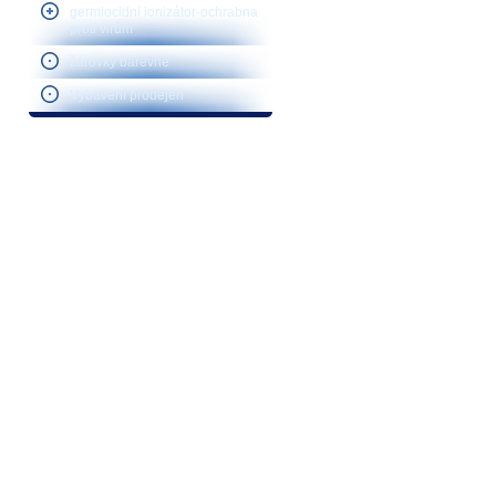
germiocidní ionizátor-ochrabna
proti virům
žárovky barevné
Vybavení prodejen