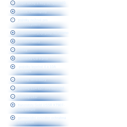
Papír sáčky a filtry do vysavačů
Patice, Fotoodpory
pojistky nožové pro
polovod.jištění
Reproduktory,vyhybky ND gramo
transformátory
Uhlíky
Vysílačky CB a přísl
-pojistky tepelné 4 a 10A
nevratné
sirenky, ventilátory
žárovky E14 E27 čiré-barevné
žárovky LED
tranzistory Gold USSR KT907-
922 vhf-uhf
germiocidní ionizátor-ochrabna
proti virům