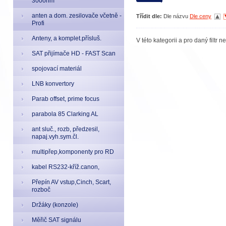
300ohm
anten a dom. zesilovače včetně -
Třídit dle:
Dle názvu
Dle ceny
Profi
Anteny, a komplet.přísluš.
V této kategorii a pro daný filtr 
SAT přijímače HD - FAST Scan
spojovací materiál
LNB konvertory
Parab offset, prime focus
parabola 85 Clarking AL
ant sluč., rozb, předzesil,
napaj.vyh.sym.čl.
multipřep,komponenty pro RD
kabel RS232-kříž.canon,
Přepín AV vstup,Cinch, Scart,
rozboč
Držáky (konzole)
Měřič SAT signálu