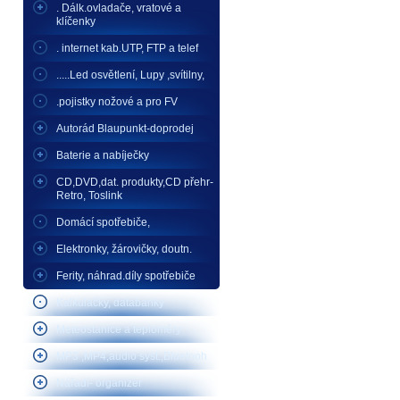
. Dálk.ovladače, vratové a
klíčenky
. internet kab.UTP, FTP a telef
.....Led osvětlení, Lupy ,svítilny,
.pojistky nožové a pro FV
Autorád Blaupunkt-doprodej
Baterie a nabíječky
CD,DVD,dat. produkty,CD přehr-
Retro, Toslink
Domácí spotřebiče,
Elektronky, žárovičky, doutn.
Ferity, náhrad.díly spotřebiče
Kalkulačky, databanky
Meteostanice a teploměry
MP3 ,MP4,audio syst.,Bluetooh
Nářadí- organizér