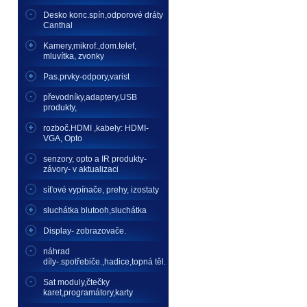
Desko konc.spín,odporové dráty
Canthal
Kamery,mikrof.,dom.telef,
mluvítka, zvonky
Pas.prvky-odpory,varist
převodníky,adaptery,USB
produkty,
rozboč.HDMI ,kabely: HDMI-
VGA, Opto
senzory, opto a IR produkty-
závory- v aktualizaci
síťové vypínače, prehy, izostaty
sluchátka blutooh,sluchátka
Display- zobrazovače.
náhrad
díly-.spotřebiče.,hadice,topná těl.
Sat moduly,čtečky
karet,programátory,karty