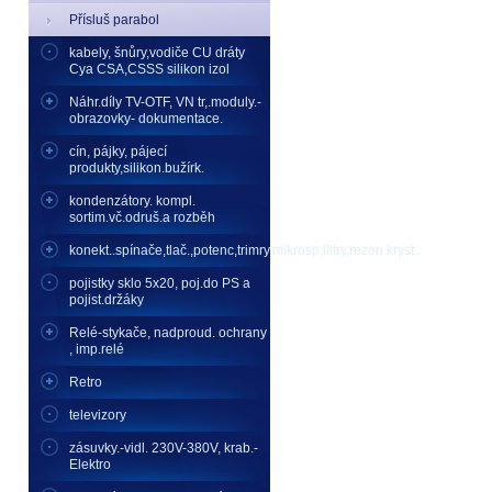
Přísluš parabol
kabely, šnůry,vodiče CU dráty
Cya CSA,CSSS silikon izol
Náhr.díly TV-OTF, VN tr,.moduly.-
obrazovky- dokumentace.
cín, pájky, pájecí
produkty,silikon.bužírk.
kondenzátory. kompl.
sortim.vč.odruš.a rozběh
konekt..spínače,tlač.,potenc,trimry,mikrosp,filtry,rezon.kryst..
pojistky sklo 5x20, poj.do PS a
pojist.držáky
Relé-stykače, nadproud. ochrany
, imp.relé
Retro
televizory
zásuvky.-vidl. 230V-380V, krab.-
Elektro