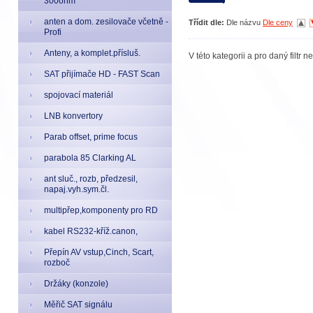
300ohm
anten a dom. zesilovače včetně -
Třídit dle:
Dle názvu
Dle ceny
Profi
Anteny, a komplet.přísluš.
V této kategorii a pro daný filtr 
SAT přijímače HD - FAST Scan
spojovací materiál
LNB konvertory
Parab offset, prime focus
parabola 85 Clarking AL
ant sluč., rozb, předzesil,
napaj.vyh.sym.čl.
multipřep,komponenty pro RD
kabel RS232-kříž.canon,
Přepín AV vstup,Cinch, Scart,
rozboč
Držáky (konzole)
Měřič SAT signálu