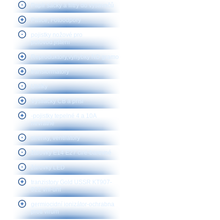
Papír sáčky a filtry do vysavačů
Patice, Fotoodpory
pojistky nožové pro
polovod.jištění
Reproduktory,vyhybky ND gramo
transformátory
Uhlíky
Vysílačky CB a přísl
-pojistky tepelné 4 a 10A
nevratné
sirenky, ventilátory
žárovky E14 E27 čiré-barevné
žárovky LED
tranzistory Gold USSR KT907-
922 vhf-uhf
germiocidní ionizátor-ochrabna
proti virům