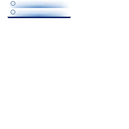
žárovky barevné
Vybavení prodejen