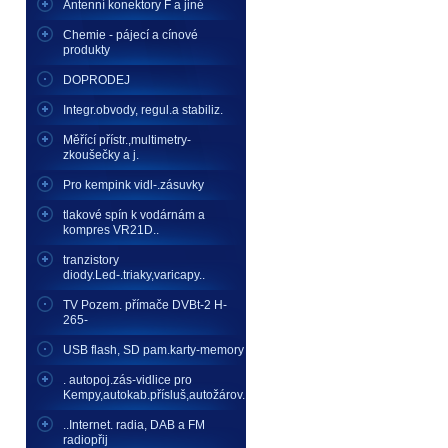
Antenní konektory F a jiné
Chemie - pájecí a cínové
produkty
DOPRODEJ
Integr.obvody, regul.a stabiliz.
Měřící přístr.,multimetry-
zkoušečky a j.
Pro kempink vidl-.zásuvky
tlakové spín k vodárnám a
kompres VR21D..
tranzistory
diody.Led-.triaky,varicapy..
TV Pozem. přímače DVBt-2 H-
265-
USB flash, SD pam.karty-memory
. autopoj.zás-vidlice pro
Kempy,autokab.přísluš,autožárov.
..Internet. radia, DAB a FM
radiopřij