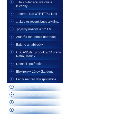
. Dálk.ovladače, vratové a
klíčenky
. internet kab.UTP, FTP a telef
.....Led osvětlení, Lupy ,svítilny,
.pojistky nožové a pro FV
Autorád Blaupunkt-doprodej
Baterie a nabíječky
CD,DVD,dat. produkty,CD přehr-
Retro, Toslink
Domácí spotřebiče,
Elektronky, žárovičky, doutn.
Ferity, náhrad.díly spotřebiče
Kalkulačky, databanky
Meteostanice a teploměry
MP3 ,MP4,audio syst.,Bluetooh
Nářadí- organizér