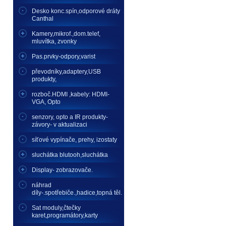
Desko konc.spín,odporové dráty
Canthal
Kamery,mikrof.,dom.telef,
mluvítka, zvonky
Pas.prvky-odpory,varist
převodníky,adaptery,USB
produkty,
rozboč.HDMI ,kabely: HDMI-
VGA, Opto
senzory, opto a IR produkty-
závory- v aktualizaci
síťové vypínače, prehy, izostaty
sluchátka blutooh,sluchátka
Display- zobrazovače.
náhrad
díly-.spotřebiče.,hadice,topná těl.
Sat moduly,čtečky
karet,programátory,karty