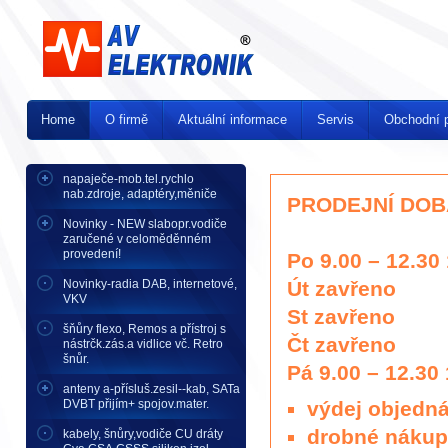
Home
O firmě
Aktuální informace
Servis
Obchodní 
napaječe-mob.tel.rychlo
nab.zdroje, adaptéry,měniče
PRODEJNÍ DOBA 
Novinky - NEW slabopr.vodiče
zaručené v celoměděnném
provedení!
Po 9.00 – 12.30 
Novinky-radia DAB, internetové,
Út zavřeno
VKV
St zavřeno
šňůry flexo, Remos a přístroj s
Čt zavřeno
nástrčk.zás.a vidlice vč. Retro
šnůr.
Pá 9.00 – 12.30 
anteny a-přísluš.zesil--kab, SATa
DVBT přijím+ spojov.mater.
výdej objedn
drobné nákup
kabely, šnůry,vodiče CU dráty