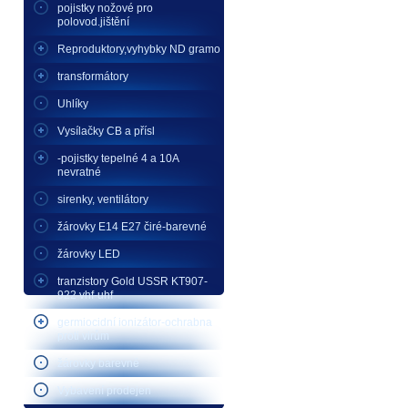
pojistky nožové pro
polovod.jištění
Reproduktory,vyhybky ND gramo
transformátory
Uhlíky
Vysílačky CB a přísl
-pojistky tepelné 4 a 10A
nevratné
sirenky, ventilátory
žárovky E14 E27 čiré-barevné
žárovky LED
tranzistory Gold USSR KT907-
922 vhf-uhf
germiocidní ionizátor-ochrabna
proti virům
žárovky barevné
Vybavení prodejen