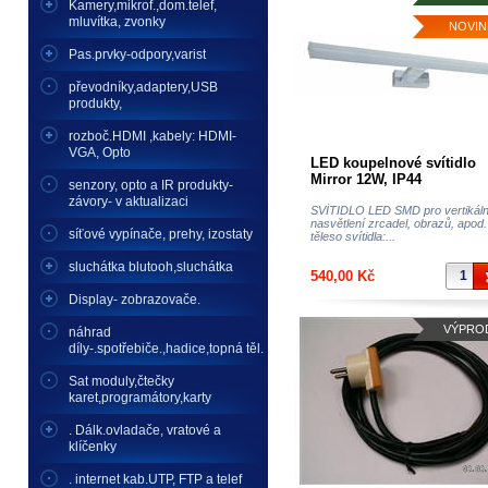
Kamery,mikrof.,dom.telef,
mluvítka, zvonky
NOVIN
Pas.prvky-odpory,varist
převodníky,adaptery,USB
produkty,
rozboč.HDMI ,kabely: HDMI-
VGA, Opto
LED koupelnové svítidlo
Mirror 12W, IP44
senzory, opto a IR produkty-
závory- v aktualizaci
SVÍTIDLO LED SMD pro vertikáln
nasvětlení zrcadel, obrazů, apod.
síťové vypínače, prehy, izostaty
těleso svítidla:...
sluchátka blutooh,sluchátka
540,00 Kč
Display- zobrazovače.
VÝPRO
náhrad
díly-.spotřebiče.,hadice,topná těl.
Sat moduly,čtečky
karet,programátory,karty
. Dálk.ovladače, vratové a
klíčenky
. internet kab.UTP, FTP a telef