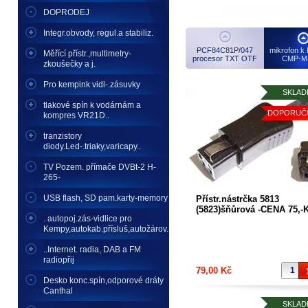
DOPRODEJ
Integr.obvody, regul.a stabiliz.
PCF84C81P/047
mikrofon k
Měřící přístr.,multimetry-
procesor TXT OTF
CMP-MI
zkoušečky a j.
Pro kempink vidl-.zásuvky
SKLAD
tlakové spín k vodárnám a
DOPORUČ
kompres VR21D..
tranzistory
diody.Led-.triaky,varicapy..
TV Pozem. přímače DVBt-2 H-
265-
USB flash, SD pam.karty-memory
Přístr.nástrčka 5813
(5823)šňůrová -CENA 75,-
. autopoj.zás-vidlice pro
na konci 10x10mm pro
Kempy,autokab.přísluš,autožárov.
přístroje Retro možno obj.
kompletní šňůru 165,Kč
..Internet. radia, DAB a FM
radiopřij
79,00 Kč
Desko konc.spín,odporové dráty
Canthal
SKLAD