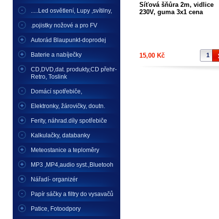
Síťová šňůra 2m, vidlice
.....Led osvětlení, Lupy ,svítilny,
230V, guma 3x1 cena
gumového přívodu 2m
.pojistky nožové a pro FV
Autorád Blaupunkt-doprodej
Baterie a nabíječky
15,00 Kč
CD,DVD,dat. produkty,CD přehr-
Retro, Toslink
Domácí spotřebiče,
Elektronky, žárovičky, doutn.
Ferity, náhrad.díly spotřebiče
Kalkulačky, databanky
Meteostanice a teploměry
MP3 ,MP4,audio syst.,Bluetooh
Nářadí- organizér
Papír sáčky a filtry do vysavačů
Patice, Fotoodpory