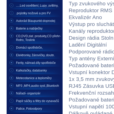
Typ zvukového vý
.....Led osvětlení, Lupy ,svítilny,
Reproduktor RMS
.pojistky nožové a pro FV
Ekvalizér Ano
Autorád Blaupunkt-doprodej
Výstup pro sluchá
Baterie a nabíječky
Kanály reprodukto
CD,DVD,dat. produkty,CD přehr-
Design rádia Stoln
Retro, Toslink
Ladění Digitální
Domácí spotřebiče,
Podporované rádi
Elektronky, žárovičky, doutn.
Typ antény Extern
Ferity, náhrad.díly spotřebiče
Požadované bateri
Kalkulačky, databanky
Vstupní konektor 
1x 3,5 mm zvukov
Meteostanice a teploměry
RJ45 Zásuvka US
MP3 ,MP4,audio syst.,Bluetooh
Frekvenční rozsa
Nářadí- organizér
Požadované bateri
Papír sáčky a filtry do vysavačů
Vstupní napětí 10
Patice, Fotoodpory
Dálkově ovládané 