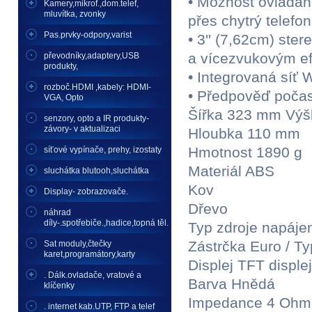
• Možnost ovládání
Kamery,mikrof.,dom.telef,
mluvítka, zvonky
přes chytrý telef
Pas.prvky-odpory,varist
• 3'' (7,62cm) ste
a vícezvukovým ef
převodníky,adaptery,USB
produkty,
• Integrovaná síť W
rozboč.HDMI ,kabely: HDMI-
• Předpověď počas
VGA, Opto
Šířka 323 mm Vý
senzory, opto a IR produkty-
závory- v aktualizaci
Hloubka 110 mm
Hmotnost 1890 g
síťové vypínače, prehy, izostaty
Materiál ABS
sluchátka blutooh,sluchátka
Kov
Display- zobrazovače.
Dřevo
náhrad
díly-.spotřebiče.,hadice,topná těl.
Typ zdroje napáje
Zástrčka Euro / T
Sat moduly,čtečky
karet,programátory,karty
Displej TFT displej
. Dálk.ovladače, vratové a
Barva Hnědá
klíčenky
Impedance 4 Ohm
. internet kab.UTP, FTP a telef