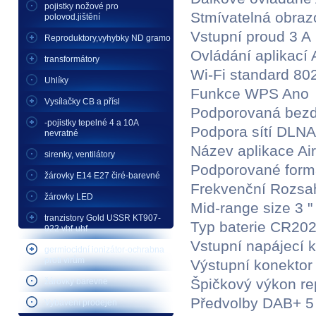
pojistky nožové pro
Stmívatelná obra
polovod.jištění
Vstupní proud 3 A
Reproduktory,vyhybky ND gramo
Ovládání aplikací
transformátory
Wi-Fi standard 802
Uhlíky
Funkce WPS Ano
Vysílačky CB a přísl
Podporovaná bezdr
-pojistky tepelné 4 a 10A
Podpora sítí DLN
nevratné
Název aplikace Ai
sirenky, ventilátory
Podporované for
žárovky E14 E27 čiré-barevné
Frekvenční Rozsa
žárovky LED
Mid-range size 3 "
tranzistory Gold USSR KT907-
Typ baterie CR20
922 vhf-uhf
Vstupní napájecí 
germiocidní ionizátor-ochrabna
proti virům
Výstupní konektor
Špičkový výkon re
žárovky barevné
Předvolby DAB+ 5
Vybavení prodejen