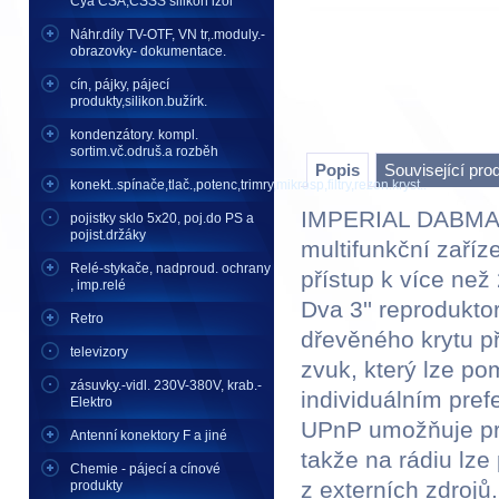
Cya CSA,CSSS silikon izol
Náhr.díly TV-OTF, VN tr,.moduly.-
obrazovky- dokumentace.
cín, pájky, pájecí
produkty,silikon.bužírk.
kondenzátory. kompl.
sortim.vč.odruš.a rozběh
Popis
Související pro
konekt..spínače,tlač.,potenc,trimry,mikrosp,filtry,rezon.kryst..
IMPERIAL DABMAN i
pojistky sklo 5x20, poj.do PS a
pojist.držáky
multifunkční zaří
Relé-stykače, nadproud. ochrany
přístup k více než
, imp.relé
Dva 3'' reprodukto
Retro
dřevěného krytu p
televizory
zvuk, který lze po
zásuvky.-vidl. 230V-380V, krab.-
individuálním pre
Elektro
UPnP umožňuje pro
Antenní konektory F a jiné
takže na rádiu lze
Chemie - pájecí a cínové
z externích zdrojů.
produkty