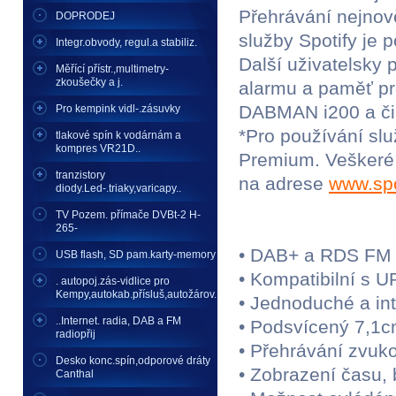
Přehrávání nejnově
DOPRODEJ
služby Spotify je 
Integr.obvody, regul.a stabiliz.
Další uživatelsky p
Měřící přístr.,multimetry-
zkoušečky a j.
alarmu a paměť pro
DABMAN i200 a činí
Pro kempink vidl-.zásuvky
*Pro používání sl
tlakové spín k vodárnám a
kompres VR21D..
Premium. Veškeré 
tranzistory
na adrese
www.spo
diody.Led-.triaky,varicapy..
TV Pozem. přímače DVBt-2 H-
265-
• DAB+ a RDS FM a
USB flash, SD pam.karty-memory
• Kompatibilní s 
. autopoj.zás-vidlice pro
Kempy,autokab.přísluš,autožárov.
• Jednoduché a in
..Internet. radia, DAB a FM
• Podsvícený 7,1cm
radiopřij
• Přehrávání zvuk
Desko konc.spín,odporové dráty
• Zobrazení času,
Canthal