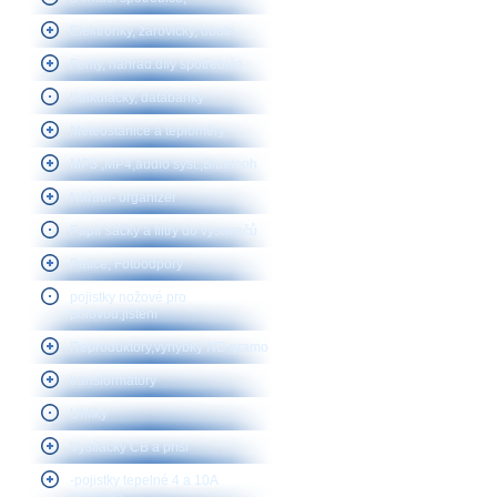
Elektronky, žárovičky, doutn.
Ferity, náhrad.díly spotřebiče
Kalkulačky, databanky
Meteostanice a teploměry
MP3 ,MP4,audio syst.,Bluetooh
Nářadí- organizér
Papír sáčky a filtry do vysavačů
Patice, Fotoodpory
pojistky nožové pro
polovod.jištění
Reproduktory,vyhybky ND gramo
transformátory
Uhlíky
Vysílačky CB a přísl
-pojistky tepelné 4 a 10A