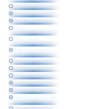
síťové vypínače, prehy, izostaty
sluchátka blutooh,sluchátka
Display- zobrazovače.
náhrad
díly-.spotřebiče.,hadice,topná těl.
Sat moduly,čtečky
karet,programátory,karty
. Dálk.ovladače, vratové a
klíčenky
. internet kab.UTP, FTP a telef
.....Led osvětlení, Lupy ,svítilny,
.pojistky nožové a pro FV
Autorád Blaupunkt-doprodej
Baterie a nabíječky
CD,DVD,dat. produkty,CD přehr-
Retro, Toslink
Domácí spotřebiče,