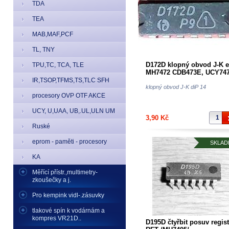
TDA
TEA
MAB,MAF,PCF
TL, TNY
D172D klopný obvod J-K 
TPU,TC, TCA, TLE
MH7472 CDB473E, UCY74
IR,TSOP,TFMS,TS,TLC SFH
klopný obvod J-K diP 14
procesory OVP OTF AKCE
UCY, U,UAA, UB,.UL,ULN UM
3,90 Kč
Ruské
eprom - paměti - procesory
SKLAD
KA
Měřící přístr.,multimetry-
zkoušečky a j.
Pro kempink vidl-.zásuvky
tlakové spín k vodárnám a
kompres VR21D..
D195D čtyřbit posuv regist