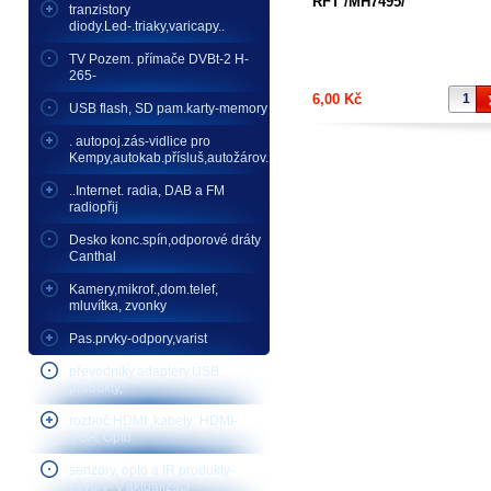
RFT /MH7495/
tranzistory
diody.Led-.triaky,varicapy..
TV Pozem. přímače DVBt-2 H-
265-
6,00 Kč
USB flash, SD pam.karty-memory
. autopoj.zás-vidlice pro
Kempy,autokab.přísluš,autožárov.
..Internet. radia, DAB a FM
radiopřij
Desko konc.spín,odporové dráty
Canthal
Kamery,mikrof.,dom.telef,
mluvítka, zvonky
Pas.prvky-odpory,varist
převodníky,adaptery,USB
produkty,
rozboč.HDMI ,kabely: HDMI-
VGA, Opto
senzory, opto a IR produkty-
závory- v aktualizaci