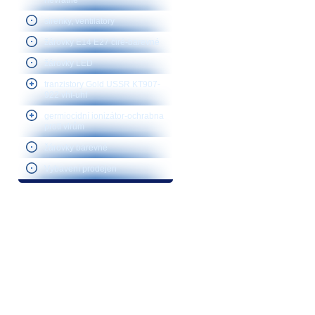
nevratné
sirenky, ventilátory
žárovky E14 E27 čiré-barevné
žárovky LED
tranzistory Gold USSR KT907-
922 vhf-uhf
germiocidní ionizátor-ochrabna
proti virům
žárovky barevné
Vybavení prodejen