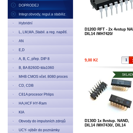
DOPRODEJ
Integr.obvody, regul.a stabiliz.
Hybridní
D120D RFT - 2x 4vstup NA
L, LM,MA ,Stabil. a reg. napětí.
DIL14 /MH7420/
AN
E,D
A, B, C, přep. DIP 8
9,00 Kč
B, BA B260D-tda1060
SKLAD
MHB CMOS včet. 8080 proces
CD, CDB
C81A procesor Phlips
HA,HCF HY-Ram
KIA
D130D 1x 8vstup. NAND,
Obvody do impulsních zdrojů
DIL14 /MH7430/, DIL14
UCY- výběr do poznámky