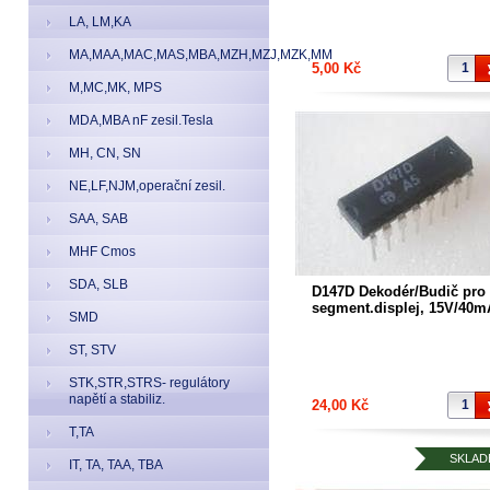
LA, LM,KA
MA,MAA,MAC,MAS,MBA,MZH,MZJ,MZK,MM
5,00 Kč
M,MC,MK, MPS
MDA,MBA nF zesil.Tesla
MH, CN, SN
NE,LF,NJM,operační zesil.
SAA, SAB
MHF Cmos
SDA, SLB
D147D Dekodér/Budič pro 
segment.displej, 15V/40m
SMD
D147D=E147D, SN7447,
MH7447,-skladem
ST, STV
STK,STR,STRS- regulátory
napětí a stabiliz.
24,00 Kč
T,TA
SKLAD
IT, TA, TAA, TBA