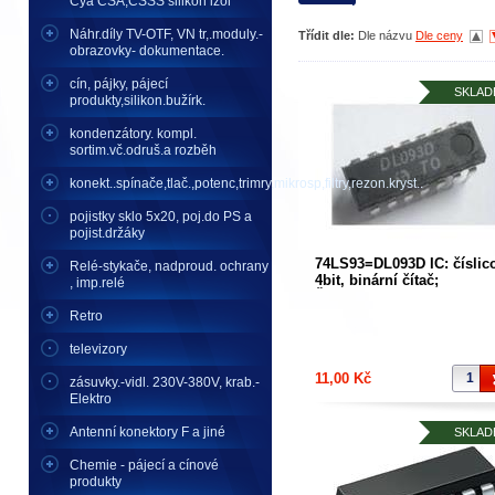
Cya CSA,CSSS silikon izol
Náhr.díly TV-OTF, VN tr,.moduly.-
Třídit dle:
Dle názvu
Dle ceny
obrazovky- dokumentace.
cín, pájky, pájecí
SKLAD
produkty,silikon.bužírk.
kondenzátory. kompl.
sortim.vč.odruš.a rozběh
konekt..spínače,tlač.,potenc,trimry,mikrosp,filtry,rezon.kryst..
pojistky sklo 5x20, poj.do PS a
pojist.držáky
74LS93=DL093D IC: číslic
Relé-stykače, nadproud. ochrany
4bit, binární čítač;
, imp.relé
Řada:74LS; THT; DIP14
Retro
televizory
11,00 Kč
zásuvky.-vidl. 230V-380V, krab.-
Elektro
Antenní konektory F a jiné
SKLAD
Chemie - pájecí a cínové
produkty