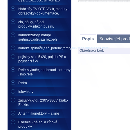
Cya CSA,CSSS silikon izol
Náhr.díly TV-OTF, VN tr,.moduly.-
obrazovky- dokumentace.
cín, pájky, pájecí
produkty,silikon.bužírk.
kondenzátory. kompl.
Popis
Související pro
sortim.vč.odruš.a rozběh
konekt..spínače,tlač.,potenc,trimry,mikrosp,filtry,rezon.kryst..
Objednací kód:
pojistky sklo 5x20, poj.do PS a
pojist.držáky
Relé-stykače, nadproud. ochrany
, imp.relé
Retro
televizory
zásuvky.-vidl. 230V-380V, krab.-
Elektro
Antenní konektory F a jiné
Chemie - pájecí a cínové
produkty