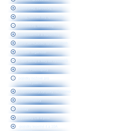
Elektronky, žárovičky, doutn.
Ferity, náhrad.díly spotřebiče
Kalkulačky, databanky
Meteostanice a teploměry
MP3 ,MP4,audio syst.,Bluetooh
Nářadí- organizér
Papír sáčky a filtry do vysavačů
Patice, Fotoodpory
pojistky nožové pro
polovod.jištění
Reproduktory,vyhybky ND gramo
transformátory
Uhlíky
Vysílačky CB a přísl
-pojistky tepelné 4 a 10A