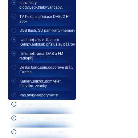
tranzistory
diody.Led-.triaky,varicapy..
TV Pozem. přímače DVBt-2 H-
265-
USB flash, SD pam.karty-memory
. autopoj.zás-vidlice pro
Kempy,autokab.přísluš,autožárov.
..Internet. radia, DAB a FM
radiopřij
Desko konc.spín,odporové dráty
Canthal
Kamery,mikrof.,dom.telef,
mluvítka, zvonky
Pas.prvky-odpory,varist
převodníky,adaptery,USB
produkty,
rozboč.HDMI ,kabely: HDMI-
VGA, Opto
senzory, opto a IR produkty-
závory- v aktualizaci