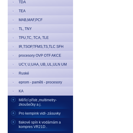
TDA
TEA
MAB,MAF,PCF
TL, TNY
TPU,TC, TCA, TLE
IR,TSOP,TFMS,TS,TLC SFH
procesory OVP OTF AKCE
UCY, U,UAA, UB,.UL,ULN UM
Ruské
eprom - paměti - procesory
KA
Měřící přístr.,multimetry-
zkoušečky a j.
Pro kempink vidl-.zásuvky
tlakové spín k vodárnám a
kompres VR21D..