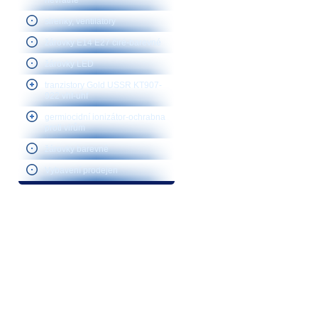
nevratné
sirenky, ventilátory
žárovky E14 E27 čiré-barevné
žárovky LED
tranzistory Gold USSR KT907-
922 vhf-uhf
germiocidní ionizátor-ochrabna
proti virům
žárovky barevné
Vybavení prodejen