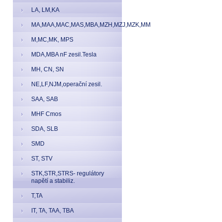
LA, LM,KA
MA,MAA,MAC,MAS,MBA,MZH,MZJ,MZK,MM
M,MC,MK, MPS
MDA,MBA nF zesil.Tesla
MH, CN, SN
NE,LF,NJM,operační zesil.
SAA, SAB
MHF Cmos
SDA, SLB
SMD
ST, STV
STK,STR,STRS- regulátory
napětí a stabiliz.
T,TA
IT, TA, TAA, TBA