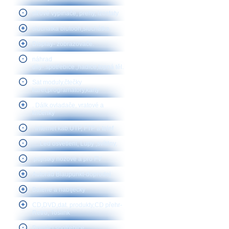
síťové vypínače, prehy, izostaty
sluchátka blutooh,sluchátka
Display- zobrazovače.
náhrad
díly-.spotřebiče.,hadice,topná těl.
Sat moduly,čtečky
karet,programátory,karty
. Dálk.ovladače, vratové a
klíčenky
. internet kab.UTP, FTP a telef
.....Led osvětlení, Lupy ,svítilny,
.pojistky nožové a pro FV
Autorád Blaupunkt-doprodej
Baterie a nabíječky
CD,DVD,dat. produkty,CD přehr-
Retro, Toslink
Domácí spotřebiče,