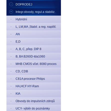
DOPRODEJ
Integr.obvody, regul.a stabiliz.
Hybridní
L, LM,MA ,Stabil. a reg. napětí.
AN
E,D
A, B, C, přep. DIP 8
B, BA B260D-tda1060
MHB CMOS včet. 8080 proces
CD, CDB
C81A procesor Phlips
HA,HCF HY-Ram
KIA
Obvody do impulsních zdrojů
UCY- výběr do poznámky