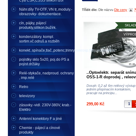
Cya CSA,CSSS silikon izol
Náhr.díly TV-OTF, VN tr,.moduly.-
Třídit dle:
Dle názvu
Dle ceny
obrazovky- dokumentace.
cín, pájky, pájecí
SKLAD
produkty,silikon.bužírk.
VÝPRO
kondenzátory. kompl.
sortim.vč.odruš.a rozběh
konekt..spínače,tlač.,potenc,trimry,mikrosp,filtry,rezon.kryst..
pojistky sklo 5x20, poj.do PS a
pojist.držáky
..Optoelektr. separát sním
Relé-stykače, nadproud. ochrany
OSS-1-R doprodej , releov
, imp.relé
výstup s jedním přep. kon
rozsah 0- 0,6m SEZ
Dosah: 0,2 až 6m reléový výstup
Retro
jedním přepínacím kontaktem,
Krompachy
pracuje na principu...
televizory
299,00 Kč
zásuvky.-vidl. 230V-380V, krab.-
Elektro
Antenní konektory F a jiné
Chemie - pájecí a cínové
produkty