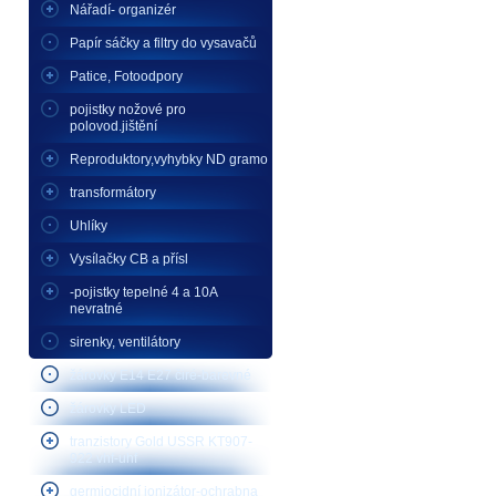
Nářadí- organizér
Papír sáčky a filtry do vysavačů
Patice, Fotoodpory
pojistky nožové pro
polovod.jištění
Reproduktory,vyhybky ND gramo
transformátory
Uhlíky
Vysílačky CB a přísl
-pojistky tepelné 4 a 10A
nevratné
sirenky, ventilátory
žárovky E14 E27 čiré-barevné
žárovky LED
tranzistory Gold USSR KT907-
922 vhf-uhf
germiocidní ionizátor-ochrabna