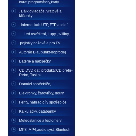
karet,programátory,karty
. Dálk.ovladače, vratové a
klíčenky
. internet kab.UTP, FTP a telef
.....Led osvětlení, Lupy ,svítilny,
.pojistky nožové a pro FV
Autorád Blaupunkt-doprodej
Baterie a nabíječky
CD,DVD,dat. produkty,CD přehr-
Retro, Toslink
Domácí spotřebiče,
Elektronky, žárovičky, doutn.
Ferity, náhrad.díly spotřebiče
Kalkulačky, databanky
Meteostanice a teploměry
MP3 ,MP4,audio syst.,Bluetooh