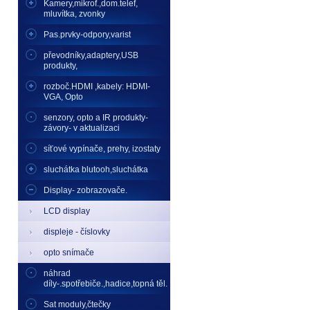
Kamery,mikrof.,dom.telef,
mluvítka, zvonky
Pas.prvky-odpory,varist
převodníky,adaptery,USB
produkty,
rozboč.HDMI ,kabely: HDMI-
VGA, Opto
senzory, opto a IR produkty-
závory- v aktualizaci
síťové vypínače, prehy, izostaty
sluchátka blutooh,sluchátka
Display- zobrazovače.
LCD display
displeje - číslovky
opto snímače
náhrad
díly-.spotřebiče.,hadice,topná těl.
Sat moduly,čtečky