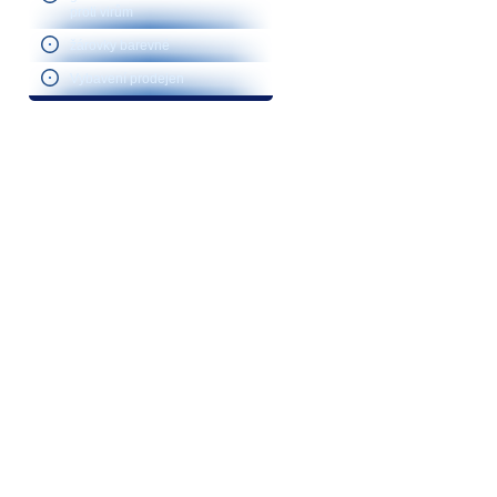
proti virům
žárovky barevné
Vybavení prodejen