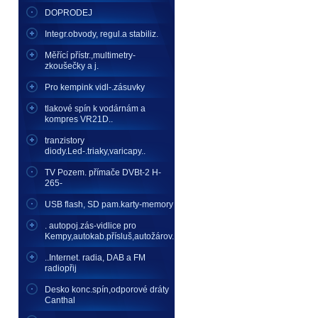
DOPRODEJ
Integr.obvody, regul.a stabiliz.
Měřící přístr.,multimetry-
zkoušečky a j.
Pro kempink vidl-.zásuvky
tlakové spín k vodárnám a
kompres VR21D..
tranzistory
diody.Led-.triaky,varicapy..
TV Pozem. přímače DVBt-2 H-
265-
USB flash, SD pam.karty-memory
. autopoj.zás-vidlice pro
Kempy,autokab.přísluš,autožárov.
..Internet. radia, DAB a FM
radiopřij
Desko konc.spín,odporové dráty
Canthal