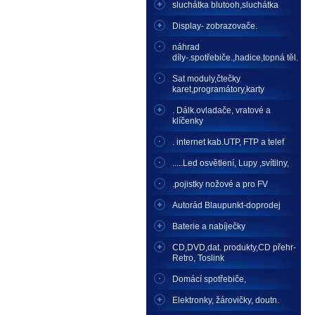
sluchátka blutooh,sluchátka
Display- zobrazovače.
náhrad
díly-.spotřebiče.,hadice,topná těl.
Sat moduly,čtečky
karet,programátory,karty
. Dálk.ovladače, vratové a
klíčenky
. internet kab.UTP, FTP a telef
.....Led osvětlení, Lupy ,svítilny,
.pojistky nožové a pro FV
Autorád Blaupunkt-doprodej
Baterie a nabíječky
CD,DVD,dat. produkty,CD přehr-
Retro, Toslink
Domácí spotřebiče,
Elektronky, žárovičky, doutn.