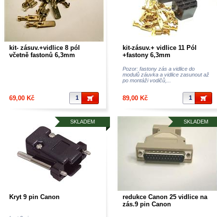
kit- zásuv.+vidlice 8 pól
kit-zásuv.+ vidlice 11 Pól
včetně fastonů 6,3mm
+fastony 6,3mm
Pozor: fastony zás a vidlice do
modulů záuvka a vidlice zasunout až
po montáži vodičů,...
69,00 Kč
89,00 Kč
SKLADEM
SKLADEM
Kryt 9 pin Canon
redukce Canon 25 vidlice na
zás.9 pin Canon