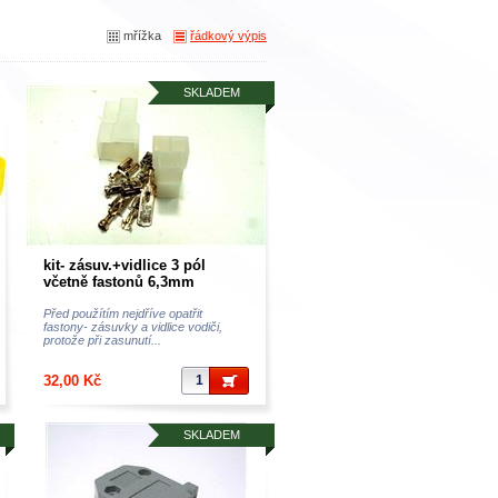
mřížka
řádkový výpis
SKLADEM
kit- zásuv.+vidlice 3 pól
včetně fastonů 6,3mm
Před použítím nejdříve opatřit
fastony- zásuvky a vidlice vodiči,
protože při zasunutí...
32,00 Kč
SKLADEM