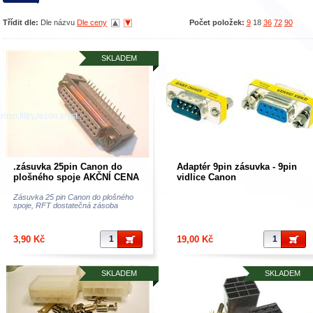
Třídit dle:
Dle názvu
Dle ceny
Počet položek:
9
18
36
72
90
SKLADEM
osp,filtry,rezon.kryst..
.zásuvka 25pin Canon do
Adaptér 9pin zásuvka - 9pin
plošného spoje AKČNÍ CENA
vidlice Canon
Zásuvka 25 pin Canon do plošného
spoje, RFT dostatečná zásoba
3,90 Kč
19,00 Kč
SKLADEM
SKLADEM