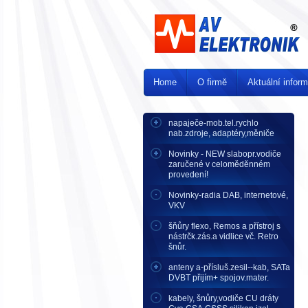
Home
O firmě
Aktuální infor
napaječe-mob.tel.rychlo
nab.zdroje, adaptéry,měniče
Novinky - NEW slabopr.vodiče
zaručené v celoměděnném
provedení!
Novinky-radia DAB, internetové,
VKV
šňůry flexo, Remos a přístroj s
nástrčk.zás.a vidlice vč. Retro
šnůr.
anteny a-přísluš.zesil--kab, SATa
DVBT přijím+ spojov.mater.
kabely, šnůry,vodiče CU dráty