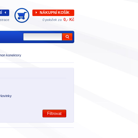
Í
NÁKUPNÍ KOŠÍK
0,- Kč
strace
0 položek za
non konektory
Novinky
Filtrovat