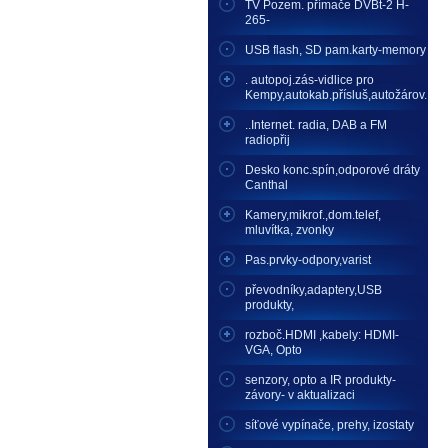
TV Pozem. přímače DVBt-2 H-
265-
USB flash, SD pam.karty-memory
. autopoj.zás-vidlice pro
Kempy,autokab.přísluš,autožárov.
..Internet. radia, DAB a FM
radiopřij
Desko konc.spín,odporové dráty
Canthal
Kamery,mikrof.,dom.telef,
mluvítka, zvonky
Pas.prvky-odpory,varist
převodníky,adaptery,USB
produkty,
rozboč.HDMI ,kabely: HDMI-
VGA, Opto
senzory, opto a IR produkty-
závory- v aktualizaci
síťové vypínače, prehy, izostaty