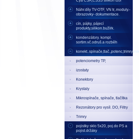
Cya CSA,CSSS silikon izol
Náhr.díly TV-OTF, VN tr,.moduly.-
obrazovky- dokumentace.
cín, pájky, pájecí
produkty,silikon.bužírk.
kondenzátory. kompl.
sortim.vč.odruš.a rozběh
konekt..spínače,tlač.,potenc,trimry,mikr
potenciometry TP,
izostaty
Konektory
Krystaly
Mikrospínače, spínače, tlačítka
Rezonátory pro vysíl. DO, Filtry
Trimry
pojistky sklo 5x20, poj.do PS a
pojist.držáky