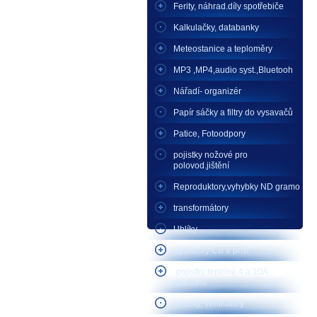
Ferity, náhrad.díly spotřebiče
Kalkulačky, databanky
Meteostanice a teploměry
MP3 ,MP4,audio syst.,Bluetooh
Nářadí- organizér
Papír sáčky a filtry do vysavačů
Patice, Fotoodpory
pojistky nožové pro
polovod.jištění
Reproduktory,vyhybky ND gramo
transformátory
Uhlíky
Vysílačky CB a přísl
-pojistky tepelné 4 a 10A
nevratné
sirenky, ventilátory