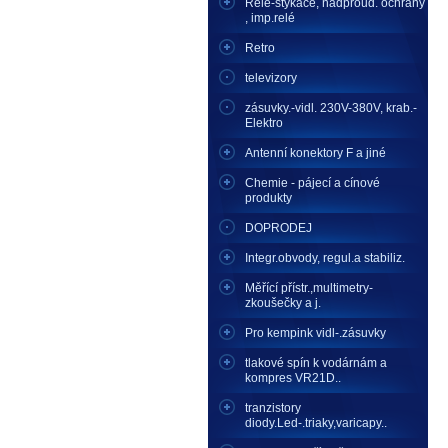
Relé-stykače, nadproud. ochrany
, imp.relé
Retro
televizory
zásuvky.-vidl. 230V-380V, krab.-
Elektro
Antenní konektory F a jiné
Chemie - pájecí a cínové
produkty
DOPRODEJ
Integr.obvody, regul.a stabiliz.
Měřící přístr.,multimetry-
zkoušečky a j.
Pro kempink vidl-.zásuvky
tlakové spín k vodárnám a
kompres VR21D..
tranzistory
diody.Led-.triaky,varicapy..