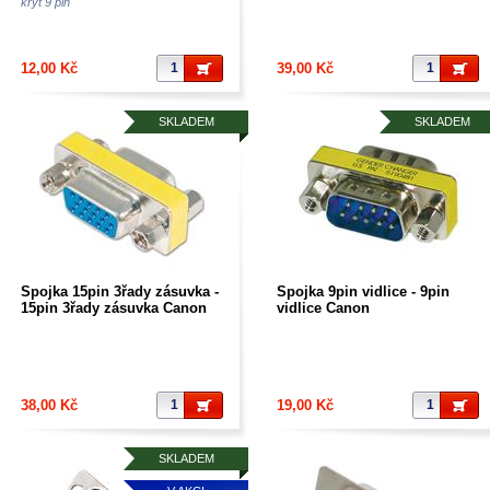
kryt 9 pin
12,00 Kč
39,00 Kč
SKLADEM
SKLADEM
Spojka 15pin 3řady zásuvka -
Spojka 9pin vidlice - 9pin
15pin 3řady zásuvka Canon
vidlice Canon
38,00 Kč
19,00 Kč
SKLADEM