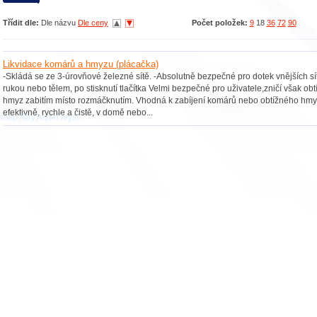
Třídit dle:
Dle názvu
Dle ceny
Počet položek:
9
18
36
72
90
Likvidace komárů a hmyzu (plácačka)
-Skládá se ze 3-úrovňové železné sítě. -Absolutně bezpečné pro dotek vnějších sí
rukou nebo tělem, po stisknutí tlačítka Velmi bezpečné pro uživatele,zničí však obt
hmyz zabitím místo rozmáčknutím. Vhodná k zabíjení komárů nebo obtížného hm
efektivně, rychle a čistě, v domě nebo...
osp,filtry,rezon.kryst..