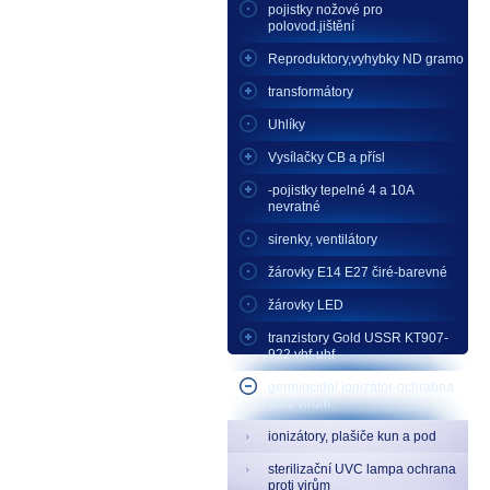
pojistky nožové pro
polovod.jištění
Reproduktory,vyhybky ND gramo
transformátory
Uhlíky
Vysílačky CB a přísl
-pojistky tepelné 4 a 10A
nevratné
sirenky, ventilátory
žárovky E14 E27 čiré-barevné
žárovky LED
tranzistory Gold USSR KT907-
922 vhf-uhf
germiocidní ionizátor-ochrabna
proti virům
ionizátory, plašiče kun a pod
sterilizační UVC lampa ochrana
proti virům