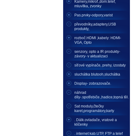
Kamery,mikrof.,dom.telef,
mluvítka, zvonky
Pas.prvky-odpory,varist
převodníky,adaptery,USB
produkty,
rozboč.HDMI ,kabely: HDMI-
VGA, Opto
senzory, opto a IR produkty-
závory- v aktualizaci
síťové vypínače, prehy, izostaty
sluchátka blutooh,sluchátka
Display- zobrazovače.
náhrad
díly-.spotřebiče.,hadice,topná těl.
Sat moduly,čtečky
karet,programátory,karty
. Dálk.ovladače, vratové a
klíčenky
. internet kab.UTP, FTP a telef