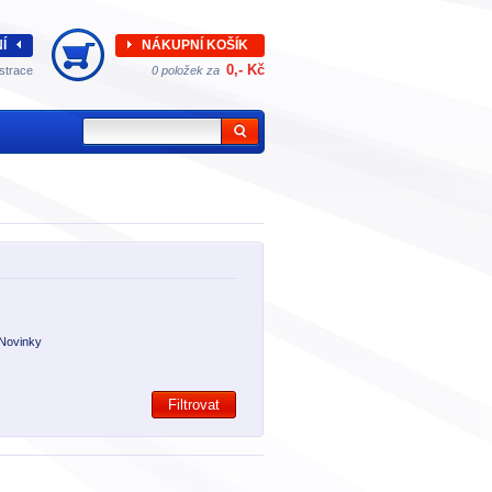
Í
NÁKUPNÍ KOŠÍK
0,- Kč
strace
0 položek za
Novinky
Filtrovat