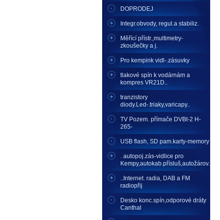
DOPRODEJ
Integr.obvody, regul.a stabiliz.
Měřící přístr.,multimetry-
zkoušečky a j.
Pro kempink vidl-.zásuvky
tlakové spín k vodárnám a
kompres VR21D..
tranzistory
diody.Led-.triaky,varicapy..
TV Pozem. přímače DVBt-2 H-
265-
USB flash, SD pam.karty-memory
. autopoj.zás-vidlice pro
Kempy,autokab.přísluš,autožárov.
..Internet. radia, DAB a FM
radiopřij
Desko konc.spín,odporové dráty
Canthal