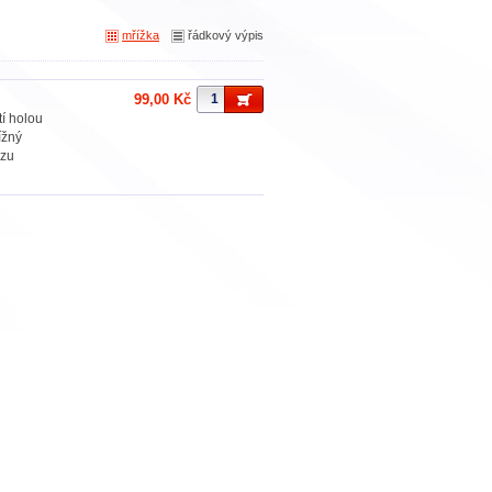
mřížka
řádkový výpis
99,00 Kč
tí holou
ížný
yzu