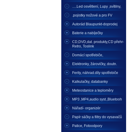
.....Led osvětlení, Lupy ,svítilny,
.pojistky nožové a pro FV
Autorád Blaupunkt-doprodej
Baterie a nabíječky
CD,DVD,dat. produkty,CD přehr-
Retro, Toslink
Domácí spotřebiče,
Elektronky, žárovičky, doutn.
Ferity, náhrad.díly spotřebiče
Kalkulačky, databanky
Meteostanice a teploměry
MP3 ,MP4,audio syst.,Bluetooh
Nářadí- organizér
Papír sáčky a filtry do vysavačů
Patice, Fotoodpory