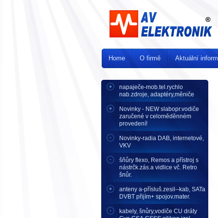
Home
O firmě
Aktuální infor
napaječe-mob.tel.rychlo
nab.zdroje, adaptéry,měniče
Novinky - NEW slabopr.vodiče
zaručené v celoměděnném
provedení!
Novinky-radia DAB, internetové,
VKV
šňůry flexo, Remos a přístroj s
nástrčk.zás.a vidlice vč. Retro
šnůr.
anteny a-přísluš.zesil--kab, SATa
DVBT přijím+ spojov.mater.
kabely, šnůry,vodiče CU dráty