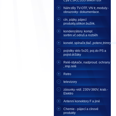
Cya CSA,CSSS silikon izol
Náhr.díly TV-OTF, VN tr,.moduly.-
obrazovky- dokumentace.
cín, pájky, pájecí
produkty,silikon.bužírk.
kondenzátory. kompl.
sortim.vč.odruš.a rozběh
konekt..spínače,tlač.,potenc,trimry,mikr
pojistky sklo 5x20, poj.do PS a
pojist.držáky
Relé-stykače, nadproud. ochrany
, imp.relé
Retro
televizory
zásuvky.-vidl. 230V-380V, krab.-
Elektro
Antenní konektory F a jiné
Chemie - pájecí a cínové
produkty