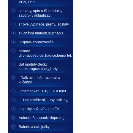
VGA, Opto
senzory, opto a IR produkty-
závory- v aktualizaci
síťové vypínače, prehy, izostaty
sluchátka blutooh,sluchátka
Display- zobrazovače.
náhrad
díly-.spotřebiče.,hadice,topná těl.
Sat moduly,čtečky
karet,programátory,karty
. Dálk.ovladače, vratové a
klíčenky
. internet kab.UTP, FTP a telef
.....Led osvětlení, Lupy ,svítilny,
.pojistky nožové a pro FV
Autorád Blaupunkt-doprodej
Baterie a nabíječky