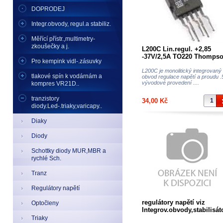
DOPRODEJ
Integr.obvody, regul.a stabiliz.
Měřící přístr.,multimetry-
zkoušečky a j.
L200C Lin.regul. +2,85
-37V/2,5A TO220 Thompso
Pro kempink vidl-.zásuvky
ST, žádná čína dnes na tr
L200C je monolitický integrovaný
tlakové spín k vodárnám a
obvod regulace napětí a proudu .
vývodové provedení ....
kompres VR21D..
tranzistory
34,00 Kč
diody.Led-.triaky,varicapy..
Diaky
Diody
Schottky diody MUR,MBR a
rychlé Sch.
Tranz
Regulátory napětí
regulátory napětí viz
Optočleny
Integrov.obvody,stabilisát
LM.....
Triaky