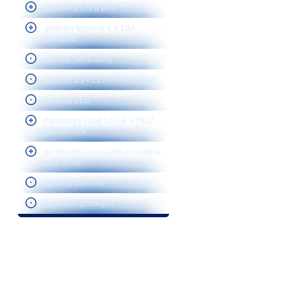
Vysílačky CB a přísl
-pojistky tepelné 4 a 10A
nevratné
sirenky, ventilátory
žárovky E14 E27 čiré-barevné
žárovky LED
tranzistory Gold USSR KT907-
922 vhf-uhf
germiocidní ionizátor-ochrabna
proti virům
žárovky barevné
Vybavení prodejen