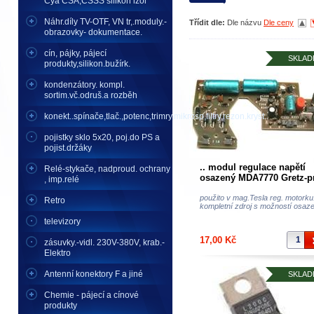
Cya CSA,CSSS silikon izol
Náhr.díly TV-OTF, VN tr,.moduly.-
Třídit dle:
Dle názvu
Dle ceny
obrazovky- dokumentace.
cín, pájky, pájecí
SKLAD
produkty,silikon.bužírk.
kondenzátory. kompl.
sortim.vč.odruš.a rozběh
konekt..spínače,tlač.,potenc,trimry,mikrosp,filtry,rezon.kryst..
pojistky sklo 5x20, poj.do PS a
pojist.držáky
.. modul regulace napětí
Relé-stykače, nadproud. ochrany
osazený MDA7770 Gretz-p
, imp.relé
napájení do 20V-magnetof
Tesla
použito v mag.Tesla reg. motorku
Retro
kompletní zdroj s možností osazen
televizory
17,00 Kč
zásuvky.-vidl. 230V-380V, krab.-
Elektro
Antenní konektory F a jiné
SKLAD
Chemie - pájecí a cínové
produkty