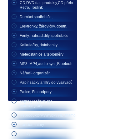
CD,DVD,dat. produkty,CD přehr-
Retro, Toslink
Domácí spotřebiče,
Elektronky, žárovičky, doutn.
Ferity, náhrad.díly spotřebiče
Kalkulačky, databanky
Meteostanice a teploměry
MP3 ,MP4,audio syst.,Bluetooh
Nářadí- organizér
Papír sáčky a filtry do vysavačů
Patice, Fotoodpory
pojistky nožové pro
polovod.jištění
Reproduktory,vyhybky ND gramo
transformátory
Uhlíky