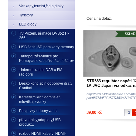
Varikapy,termist,čidla,diaky
Tyristory
Cena na dotaz.
LED diody
TV Pozem. přímače DVBt-2 H-
SKLAD
265-
USB flash, SD pam.karty-memory
. autopoj.zás-vidlice pro
Kempy,autokab.přísluš,autožárov.
..Internet. radia, DAB a FM
radiopřij
STR383 regulátor napětí 
Desko konc.spín,odporové dráty
1A JVC Japan viz odkaz n
Canthal
schema zapojení
http://html.alldatasheetde.com/htm
Kamery,mikrof.,dom.telef,
pdf/98768/ETC/STR383/45/1/STR
mluvítka, zvonky
Pas.prvky-odpory,varist
39,00 Kč
převodníky,adaptery,USB
produkty,
rozboč.HDMI ,kabely: HDMI-