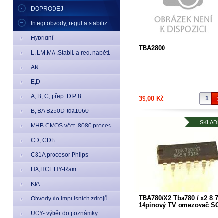
DOPRODEJ
Integr.obvody, regul.a stabiliz.
Hybridní
TBA2800
L, LM,MA ,Stabil. a reg. napětí.
AN
E,D
A, B, C, přep. DIP 8
39,00 Kč
B, BA B260D-tda1060
SKLAD
MHB CMOS včet. 8080 proces
CD, CDB
C81A procesor Phlips
HA,HCF HY-Ram
KIA
TBA780/X2 Tba780 / x2 8 
Obvody do impulsních zdrojů
14pinový TV omezovač S
UCY- výběr do poznámky