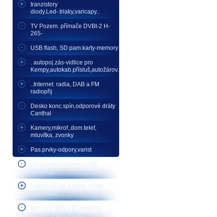
tranzistory
diody.Led-.triaky,varicapy..
TV Pozem. přímače DVBt-2 H-
265-
USB flash, SD pam.karty-memory
. autopoj.zás-vidlice pro
Kempy,autokab.přísluš,autožárov.
..Internet. radia, DAB a FM
radiopřij
Desko konc.spín,odporové dráty
Canthal
Kamery,mikrof.,dom.telef,
mluvítka, zvonky
Pas.prvky-odpory,varist
převodníky,adaptery,USB
produkty,
rozboč.HDMI ,kabely: HDMI-
VGA, Opto
senzory, opto a IR produkty-
závory- v aktualizaci