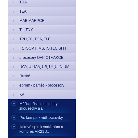
TDA
TEA
MAB,MAF,PCF
TL, TNY
TPU,TC, TCA, TLE
IR,TSOP,TFMS,TS,TLC SFH
procesory OVP OTF AKCE
UCY, U,UAA, UB,.UL,ULN UM
Ruské
eprom - paměti - procesory
KA
Měřící přístr.,multimetry-
zkoušečky a j.
Pro kempink vidl-.zásuvky
tlakové spín k vodárnám a
kompres VR21D..