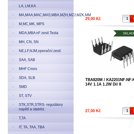
LA, LM,KA
MA,MAA,MAC,MAS,MBA,MZH,MZJ,MZK,MM
29,00 Kč
M,MC,MK, MPS
MDA,MBA nF zesil.Tesla
SKLAD
MH, CN, SN
NE,LF,NJM,operační zesil.
SAA, SAB
MHF Cmos
SDA, SLB
TBA820M / KA2201NF-NF-
14V 1.1A 1.2W Dil 8
SMD
ST, STV
STK,STR,STRS- regulátory
napětí a stabiliz.
27,00 Kč
T,TA
IT, TA, TAA, TBA