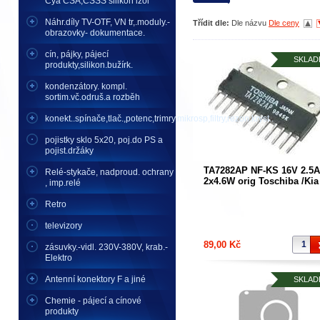
Cya CSA,CSSS silikon izol
Náhr.díly TV-OTF, VN tr,.moduly.-
Třídit dle:
Dle názvu
Dle ceny
obrazovky- dokumentace.
cín, pájky, pájecí
SKLAD
produkty,silikon.bužírk.
kondenzátory. kompl.
sortim.vč.odruš.a rozběh
konekt..spínače,tlač.,potenc,trimry,mikrosp,filtry,rezon.kryst..
pojistky sklo 5x20, poj.do PS a
pojist.držáky
TA7282AP NF-KS 16V 2.5A
Relé-stykače, nadproud. ochrany
2x4.6W orig Toschiba /Kia
, imp.relé
6282T/
Retro
televizory
89,00 Kč
zásuvky.-vidl. 230V-380V, krab.-
Elektro
Antenní konektory F a jiné
SKLAD
Chemie - pájecí a cínové
produkty