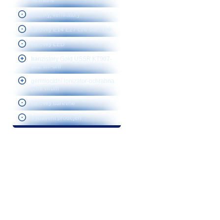
nevratné
sirenky, ventilátory
žárovky E14 E27 čiré-barevné
žárovky LED
tranzistory Gold USSR KT907-
922 vhf-uhf
germiocidní ionizátor-ochrabna
proti virům
žárovky barevné
Vybavení prodejen