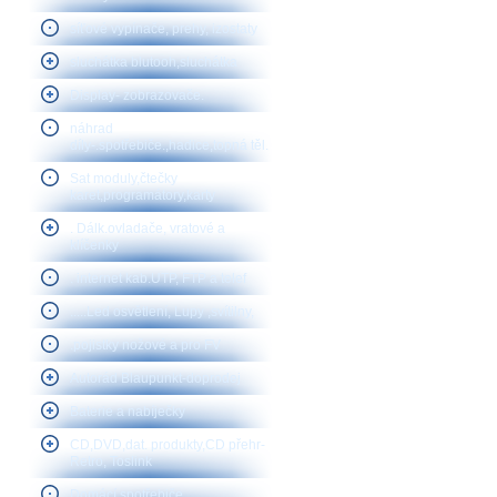
síťové vypínače, prehy, izostaty
sluchátka blutooh,sluchátka
Display- zobrazovače.
náhrad
díly-.spotřebiče.,hadice,topná těl.
Sat moduly,čtečky
karet,programátory,karty
. Dálk.ovladače, vratové a
klíčenky
. internet kab.UTP, FTP a telef
.....Led osvětlení, Lupy ,svítilny,
.pojistky nožové a pro FV
Autorád Blaupunkt-doprodej
Baterie a nabíječky
CD,DVD,dat. produkty,CD přehr-
Retro, Toslink
Domácí spotřebiče,