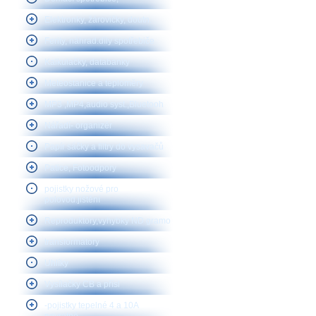
Elektronky, žárovičky, doutn.
Ferity, náhrad.díly spotřebiče
Kalkulačky, databanky
Meteostanice a teploměry
MP3 ,MP4,audio syst.,Bluetooh
Nářadí- organizér
Papír sáčky a filtry do vysavačů
Patice, Fotoodpory
pojistky nožové pro
polovod.jištění
Reproduktory,vyhybky ND gramo
transformátory
Uhlíky
Vysílačky CB a přísl
-pojistky tepelné 4 a 10A