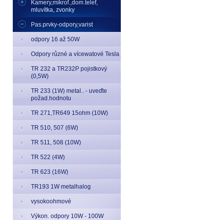
Kamery,mikrof.,dom.telef,
mluvítka, zvonky
Pas.prvky-odpory,varist
odpory 16 až 50W
Odpory různé a vícewatové Tesla
TR 232 a TR232P pojistkový
(0,5W)
TR 233 (1W) metal.. - uveďte
požad.hodnotu
TR 271,TR649 15ohm (10W)
TR 510, 507 (6W)
TR 511, 508 (10W)
TR 522 (4W)
TR 623 (16W)
TR193 1W metalhalog
vysokoohmové
Výkon. odpory 10W - 100W