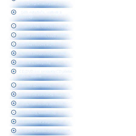
karet,programátory,karty
. Dálk.ovladače, vratové a
klíčenky
. internet kab.UTP, FTP a telef
.....Led osvětlení, Lupy ,svítilny,
.pojistky nožové a pro FV
Autorád Blaupunkt-doprodej
Baterie a nabíječky
CD,DVD,dat. produkty,CD přehr-
Retro, Toslink
Domácí spotřebiče,
Elektronky, žárovičky, doutn.
Ferity, náhrad.díly spotřebiče
Kalkulačky, databanky
Meteostanice a teploměry
MP3 ,MP4,audio syst.,Bluetooh