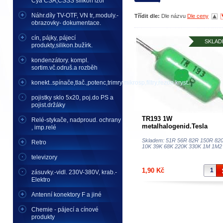
Cya CSA,CSSS silikon izol
Náhr.díly TV-OTF, VN tr,.moduly.-
Třídit dle:
Dle názvu
Dle ceny
obrazovky- dokumentace.
cín, pájky, pájecí
SKLAD
produkty,silikon.bužírk.
kondenzátory. kompl.
sortim.vč.odruš.a rozběh
konekt..spínače,tlač.,potenc,trimry,mikrosp,filtry,rezon.kryst..
pojistky sklo 5x20, poj.do PS a
pojist.držáky
TR193 1W
Relé-stykače, nadproud. ochrany
metalhalogenid.Tesla
, imp.relé
hodnoty od 10R
požad.hodn.uveďte do po
Skladem: 51R 56R 82R 150R 82
Retro
10K 39K 68K 220K 330K 1M 1M2
televizory
1,90 Kč
zásuvky.-vidl. 230V-380V, krab.-
Elektro
Antenní konektory F a jiné
Chemie - pájecí a cínové
produkty