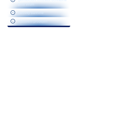
germiocidní ionizátor-ochrabna
proti virům
žárovky barevné
Vybavení prodejen