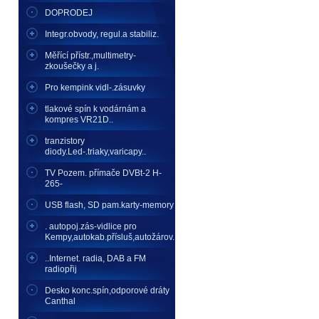
DOPRODEJ
Integr.obvody, regul.a stabiliz.
Měřící přístr.,multimetry-
zkoušečky a j.
Pro kempink vidl-.zásuvky
tlakové spín k vodárnám a
kompres VR21D..
tranzistory
diody.Led-.triaky,varicapy..
TV Pozem. přímače DVBt-2 H-
265-
USB flash, SD pam.karty-memory
. autopoj.zás-vidlice pro
Kempy,autokab.přísluš,autožárov.
..Internet. radia, DAB a FM
radiopřij
Desko konc.spín,odporové dráty
Canthal