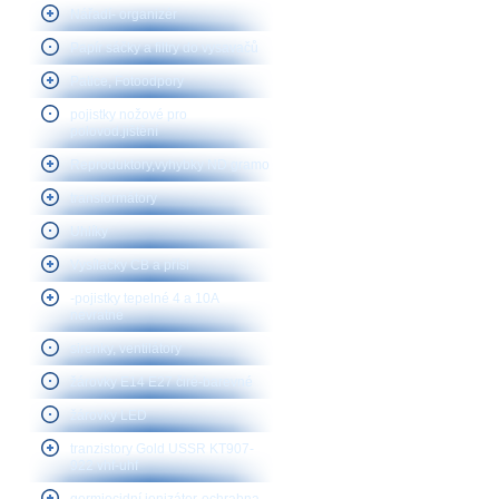
Nářadí- organizér
Papír sáčky a filtry do vysavačů
Patice, Fotoodpory
pojistky nožové pro
polovod.jištění
Reproduktory,vyhybky ND gramo
transformátory
Uhlíky
Vysílačky CB a přísl
-pojistky tepelné 4 a 10A
nevratné
sirenky, ventilátory
žárovky E14 E27 čiré-barevné
žárovky LED
tranzistory Gold USSR KT907-
922 vhf-uhf