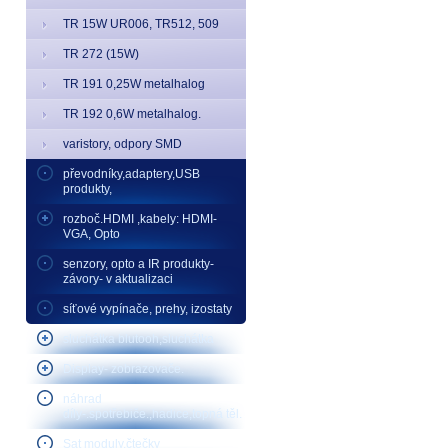
TR 15W UR006, TR512, 509
TR 272 (15W)
TR 191 0,25W metalhalog
TR 192 0,6W metalhalog.
varistory, odpory SMD
převodníky,adaptery,USB
produkty,
rozboč.HDMI ,kabely: HDMI-
VGA, Opto
senzory, opto a IR produkty-
závory- v aktualizaci
síťové vypínače, prehy, izostaty
sluchátka blutooh,sluchátka
Display- zobrazovače.
náhrad
díly-.spotřebiče.,hadice,topná těl.
Sat moduly,čtečky