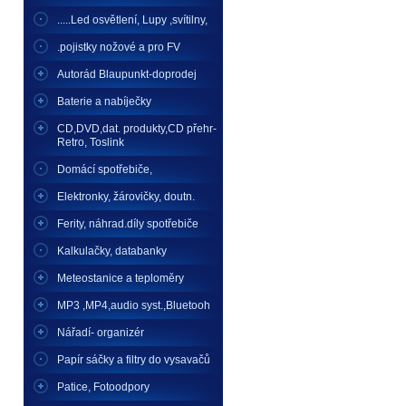
.....Led osvětlení, Lupy ,svítilny,
.pojistky nožové a pro FV
Autorád Blaupunkt-doprodej
Baterie a nabíječky
CD,DVD,dat. produkty,CD přehr-
Retro, Toslink
Domácí spotřebiče,
Elektronky, žárovičky, doutn.
Ferity, náhrad.díly spotřebiče
Kalkulačky, databanky
Meteostanice a teploměry
MP3 ,MP4,audio syst.,Bluetooh
Nářadí- organizér
Papír sáčky a filtry do vysavačů
Patice, Fotoodpory