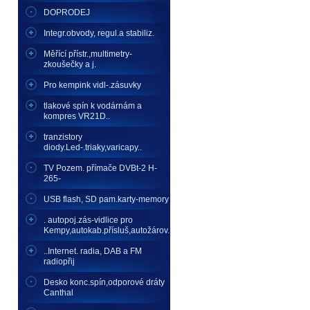
DOPRODEJ
Integr.obvody, regul.a stabiliz.
Měřící přístr.,multimetry-
zkoušečky a j.
Pro kempink vidl-.zásuvky
tlakové spín k vodárnám a
kompres VR21D..
tranzistory
diody.Led-.triaky,varicapy..
TV Pozem. přímače DVBt-2 H-
265-
USB flash, SD pam.karty-memory
. autopoj.zás-vidlice pro
Kempy,autokab.přísluš,autožárov.
..Internet. radia, DAB a FM
radiopřij
Desko konc.spín,odporové dráty
Canthal