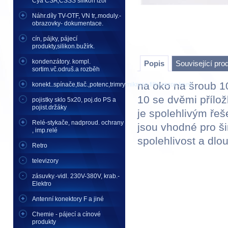
Cya CSA,CSSS silikon izol
Náhr.díly TV-OTF, VN tr,.moduly.-
obrazovky- dokumentace.
cín, pájky, pájecí
produkty,silikon.bužírk.
kondenzátory. kompl.
Popis
Související pro
sortim.vč.odruš.a rozběh
na oko na šroub 1
konekt..spínače,tlač.,potenc,trimry,mikrosp,filtry,rezon.kryst..
10 se dvěmi příl
pojistky sklo 5x20, poj.do PS a
pojist.držáky
je spolehlivým řeš
Relé-stykače, nadproud. ochrany
jsou vhodné pro ši
, imp.relé
spolehlivost a dlo
Retro
televizory
zásuvky.-vidl. 230V-380V, krab.-
Elektro
Antenní konektory F a jiné
Chemie - pájecí a cínové
produkty