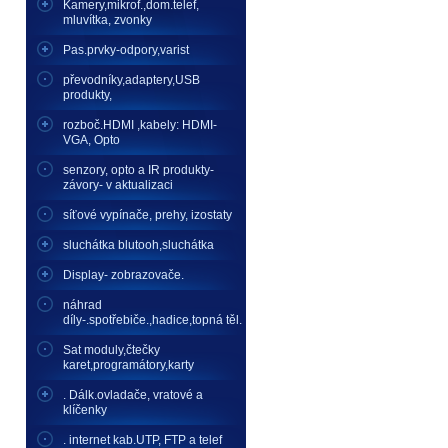
Kamery,mikrof.,dom.telef,
mluvítka, zvonky
Pas.prvky-odpory,varist
převodníky,adaptery,USB
produkty,
rozboč.HDMI ,kabely: HDMI-
VGA, Opto
senzory, opto a IR produkty-
závory- v aktualizaci
síťové vypínače, prehy, izostaty
sluchátka blutooh,sluchátka
Display- zobrazovače.
náhrad
díly-.spotřebiče.,hadice,topná těl.
Sat moduly,čtečky
karet,programátory,karty
. Dálk.ovladače, vratové a
klíčenky
. internet kab.UTP, FTP a telef