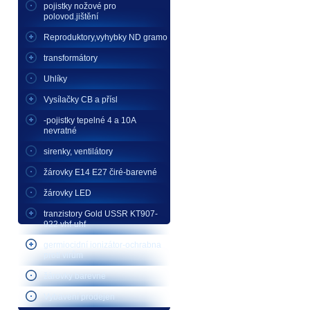
pojistky nožové pro
polovod.jištění
Reproduktory,vyhybky ND gramo
transformátory
Uhlíky
Vysílačky CB a přísl
-pojistky tepelné 4 a 10A
nevratné
sirenky, ventilátory
žárovky E14 E27 čiré-barevné
žárovky LED
tranzistory Gold USSR KT907-
922 vhf-uhf
germiocidní ionizátor-ochrabna
proti virům
žárovky barevné
Vybavení prodejen