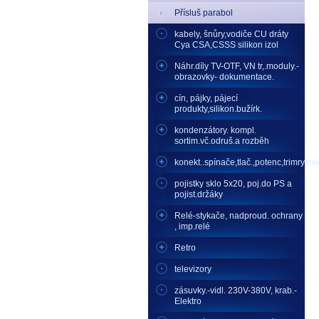
Přísluš parabol
kabely, šnůry,vodiče CU dráty
Cya CSA,CSSS silikon izol
Náhr.díly TV-OTF, VN tr,.moduly.-
obrazovky- dokumentace.
cín, pájky, pájecí
produkty,silikon.bužírk.
kondenzátory. kompl.
sortim.vč.odruš.a rozběh
konekt..spínače,tlač.,potenc,trimry,mikr
pojistky sklo 5x20, poj.do PS a
pojist.držáky
Relé-stykače, nadproud. ochrany
, imp.relé
Retro
televizory
zásuvky.-vidl. 230V-380V, krab.-
Elektro