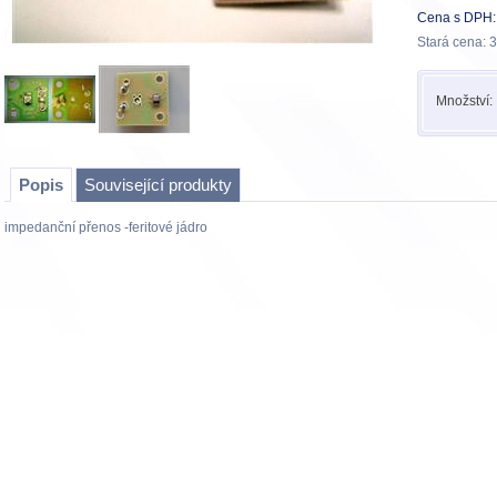
Cena s DPH:
Stará cena:
3
Množství:
Popis
Související produkty
impedanční přenos -feritové jádro