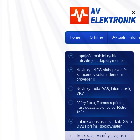
Home
O firmě
Aktuální infor
napaječe-mob.tel.rychlo
nab.zdroje, adaptéry,měniče
Novinky - NEW slabopr.vodiče
zaručené v celoměděnném
provedení!
Novinky-radia DAB, internetové,
VKV
šňůry flexo, Remos a přístroj s
nástrčk.zás.a vidlice vč. Retro
šnůr.
anteny a-přísluš.zesil--kab, SATa
DVBT přijím+ spojov.mater.
.koax kab, TV šňůry ,dvojlnka