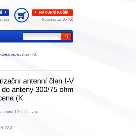
Í
NÁKUPNÍ KOŠÍK
0,- Kč
strace
0 položek za
edzesil, napaj.vyh.sym.čl.
rizační antenní člen I-V
 do anteny 300/75 ohm
cena (K
tupnost:
10 kusů a více
H:
22,31
%