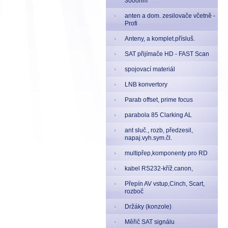
300ohm
anten a dom. zesilovače včetně -
Profi
Anteny, a komplet.přísluš.
SAT přijímače HD - FAST Scan
spojovací materiál
LNB konvertory
Parab offset, prime focus
parabola 85 Clarking AL
ant sluč., rozb, předzesil,
napaj.vyh.sym.čl.
multipřep,komponenty pro RD
kabel RS232-kříž.canon,
Přepín AV vstup,Cinch, Scart,
rozboč
Držáky (konzole)
Měřič SAT signálu