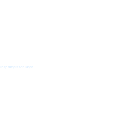
osp,filtry,rezon.kryst..