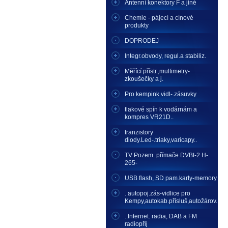
Antenní konektory F a jiné
Chemie - pájecí a cínové
produkty
DOPRODEJ
Integr.obvody, regul.a stabiliz.
Měřící přístr.,multimetry-
zkoušečky a j.
Pro kempink vidl-.zásuvky
tlakové spín k vodárnám a
kompres VR21D..
tranzistory
diody.Led-.triaky,varicapy..
TV Pozem. přímače DVBt-2 H-
265-
USB flash, SD pam.karty-memory
. autopoj.zás-vidlice pro
Kempy,autokab.přísluš,autožárov.
..Internet. radia, DAB a FM
radiopřij