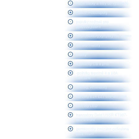
Papír sáčky a filtry do vysavačů
Patice, Fotoodpory
pojistky nožové pro
polovod.jištění
Reproduktory,vyhybky ND gramo
transformátory
Uhlíky
Vysílačky CB a přísl
-pojistky tepelné 4 a 10A
nevratné
sirenky, ventilátory
žárovky E14 E27 čiré-barevné
žárovky LED
tranzistory Gold USSR KT907-
922 vhf-uhf
germiocidní ionizátor-ochrabna
proti virům