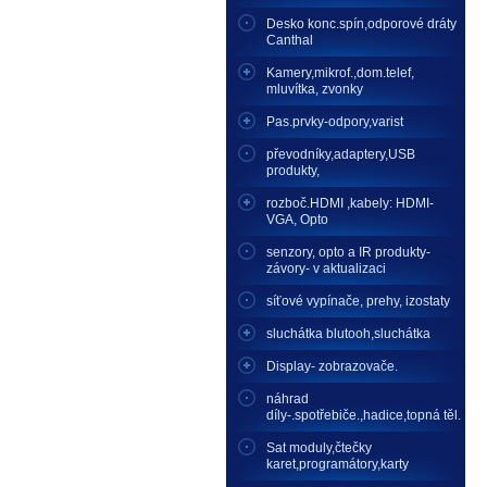
Desko konc.spín,odporové dráty
Canthal
Kamery,mikrof.,dom.telef,
mluvítka, zvonky
Pas.prvky-odpory,varist
převodníky,adaptery,USB
produkty,
rozboč.HDMI ,kabely: HDMI-
VGA, Opto
senzory, opto a IR produkty-
závory- v aktualizaci
síťové vypínače, prehy, izostaty
sluchátka blutooh,sluchátka
Display- zobrazovače.
náhrad
díly-.spotřebiče.,hadice,topná těl.
Sat moduly,čtečky
karet,programátory,karty