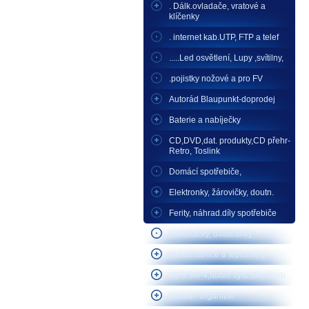
. Dálk.ovladače, vratové a
klíčenky
. internet kab.UTP, FTP a telef
.....Led osvětlení, Lupy ,svítilny,
.pojistky nožové a pro FV
Autorád Blaupunkt-doprodej
Baterie a nabíječky
CD,DVD,dat. produkty,CD přehr-
Retro, Toslink
Domácí spotřebiče,
Elektronky, žárovičky, doutn.
Ferity, náhrad.díly spotřebiče
Kalkulačky, databanky
Meteostanice a teploměry
MP3 ,MP4,audio syst.,Bluetooh
Nářadí- organizér