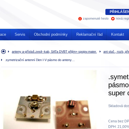
PŘIHLÁŠEN
zapomenuté heslo
nová regi
mace
Servis
Obchodní podmínky
Reklamační řád
Kontakt
Úvodní
anteny a-přísluš.zesil--kab, SATa DVBT přijím+ spojov.mater.
ant sluč., rozb, př
stránka
.symetrizační antenní člen I-V pásmo do anteny…
.symet
pásmo
super 
Skladová dos
Cena bez DP
DPH:
21,00