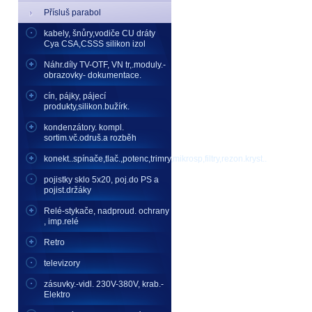
Přísluš parabol
kabely, šnůry,vodiče CU dráty
Cya CSA,CSSS silikon izol
Náhr.díly TV-OTF, VN tr,.moduly.-
obrazovky- dokumentace.
cín, pájky, pájecí
produkty,silikon.bužírk.
kondenzátory. kompl.
sortim.vč.odruš.a rozběh
konekt..spínače,tlač.,potenc,trimry,mikrosp,filtry,rezon.kryst..
pojistky sklo 5x20, poj.do PS a
pojist.držáky
Relé-stykače, nadproud. ochrany
, imp.relé
Retro
televizory
zásuvky.-vidl. 230V-380V, krab.-
Elektro