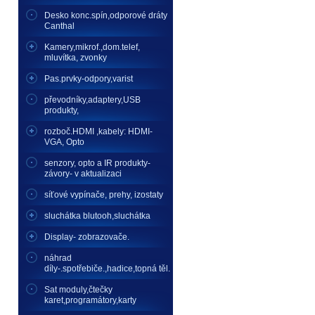
Desko konc.spín,odporové dráty
Canthal
Kamery,mikrof.,dom.telef,
mluvítka, zvonky
Pas.prvky-odpory,varist
převodníky,adaptery,USB
produkty,
rozboč.HDMI ,kabely: HDMI-
VGA, Opto
senzory, opto a IR produkty-
závory- v aktualizaci
síťové vypínače, prehy, izostaty
sluchátka blutooh,sluchátka
Display- zobrazovače.
náhrad
díly-.spotřebiče.,hadice,topná těl.
Sat moduly,čtečky
karet,programátory,karty