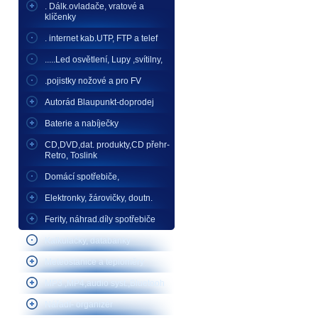
. Dálk.ovladače, vratové a
klíčenky
. internet kab.UTP, FTP a telef
.....Led osvětlení, Lupy ,svítilny,
.pojistky nožové a pro FV
Autorád Blaupunkt-doprodej
Baterie a nabíječky
CD,DVD,dat. produkty,CD přehr-
Retro, Toslink
Domácí spotřebiče,
Elektronky, žárovičky, doutn.
Ferity, náhrad.díly spotřebiče
Kalkulačky, databanky
Meteostanice a teploměry
MP3 ,MP4,audio syst.,Bluetooh
Nářadí- organizér