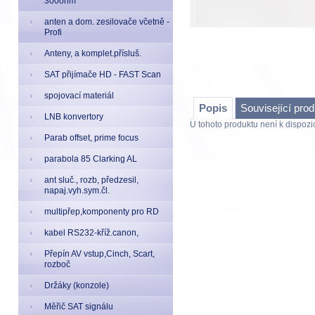
300ohm
anten a dom. zesilovače včetně -
Profi
Anteny, a komplet.přísluš.
SAT přijímače HD - FAST Scan
spojovací materiál
Popis
Související pro
LNB konvertory
U tohoto produktu není k dispozic
Parab offset, prime focus
parabola 85 Clarking AL
ant sluč., rozb, předzesil,
napaj.vyh.sym.čl.
multipřep,komponenty pro RD
kabel RS232-kříž.canon,
Přepín AV vstup,Cinch, Scart,
rozboč
Držáky (konzole)
Měřič SAT signálu