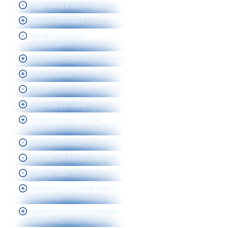
Papír sáčky a filtry do vysavačů
Patice, Fotoodpory
pojistky nožové pro
polovod.jištění
Reproduktory,vyhybky ND gramo
transformátory
Uhlíky
Vysílačky CB a přísl
-pojistky tepelné 4 a 10A
nevratné
sirenky, ventilátory
žárovky E14 E27 čiré-barevné
žárovky LED
tranzistory Gold USSR KT907-
922 vhf-uhf
germiocidní ionizátor-ochrabna
proti virům