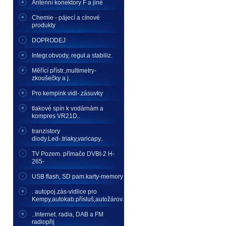
Antenní konektory F a jiné
Chemie - pájecí a cínové
produkty
DOPRODEJ
Integr.obvody, regul.a stabiliz.
Měřící přístr.,multimetry-
zkoušečky a j.
Pro kempink vidl-.zásuvky
tlakové spín k vodárnám a
kompres VR21D..
tranzistory
diody.Led-.triaky,varicapy..
TV Pozem. přímače DVBt-2 H-
265-
USB flash, SD pam.karty-memory
. autopoj.zás-vidlice pro
Kempy,autokab.přísluš,autožárov.
..Internet. radia, DAB a FM
radiopřij