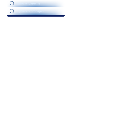
žárovky barevné
Vybavení prodejen