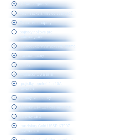
Nářadí- organizér
Papír sáčky a filtry do vysavačů
Patice, Fotoodpory
pojistky nožové pro
polovod.jištění
Reproduktory,vyhybky ND gramo
transformátory
Uhlíky
Vysílačky CB a přísl
-pojistky tepelné 4 a 10A
nevratné
sirenky, ventilátory
žárovky E14 E27 čiré-barevné
žárovky LED
tranzistory Gold USSR KT907-
922 vhf-uhf