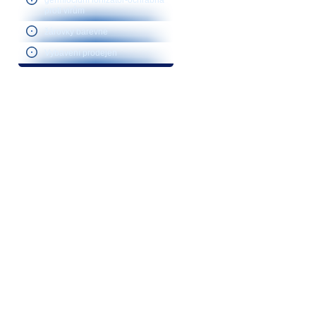
germiocidní ionizátor-ochrabna
proti virům
žárovky barevné
Vybavení prodejen