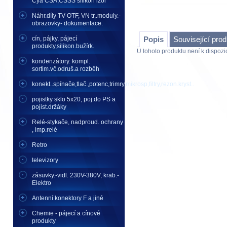
Cya CSA,CSSS silikon izol
Náhr.díly TV-OTF, VN tr,.moduly.-
obrazovky- dokumentace.
cín, pájky, pájecí
Popis
Související pro
produkty,silikon.bužírk.
U tohoto produktu není k dispozic
kondenzátory. kompl.
sortim.vč.odruš.a rozběh
konekt..spínače,tlač.,potenc,trimry,mikrosp,filtry,rezon.kryst..
pojistky sklo 5x20, poj.do PS a
pojist.držáky
Relé-stykače, nadproud. ochrany
, imp.relé
Retro
televizory
zásuvky.-vidl. 230V-380V, krab.-
Elektro
Antenní konektory F a jiné
Chemie - pájecí a cínové
produkty