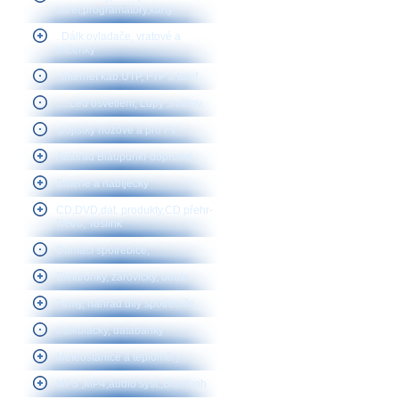
karet,programátory,karty
. Dálk.ovladače, vratové a
klíčenky
. internet kab.UTP, FTP a telef
.....Led osvětlení, Lupy ,svítilny,
.pojistky nožové a pro FV
Autorád Blaupunkt-doprodej
Baterie a nabíječky
CD,DVD,dat. produkty,CD přehr-
Retro, Toslink
Domácí spotřebiče,
Elektronky, žárovičky, doutn.
Ferity, náhrad.díly spotřebiče
Kalkulačky, databanky
Meteostanice a teploměry
MP3 ,MP4,audio syst.,Bluetooh