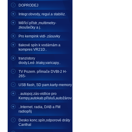
DOPRODEJ
Integr.obvody, regul.a stabiliz.
Měřící přístr.,multimetry-
zkoušečky a j.
Pro kempink vidl-.zásuvky
tlakové spín k vodárnám a
kompres VR21D..
tranzistory
diody.Led-.triaky,varicapy..
TV Pozem. přímače DVBt-2 H-
265-
USB flash, SD pam.karty-memory
. autopoj.zás-vidlice pro
Kempy,autokab.přísluš,autožárov.
..Internet. radia, DAB a FM
radiopřij
Desko konc.spín,odporové dráty
Canthal