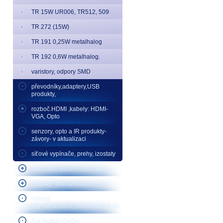
TR 15W UR006, TR512, 509
TR 272 (15W)
TR 191 0,25W metalhalog
TR 192 0,6W metalhalog.
varistory, odpory SMD
převodníky,adaptery,USB
produkty,
rozboč.HDMI ,kabely: HDMI-
VGA, Opto
senzory, opto a IR produkty-
závory- v aktualizaci
síťové vypínače, prehy, izostaty
sluchátka blutooh,sluchátka
Display- zobrazovače.
náhrad
díly-.spotřebiče.,hadice,topná těl.
Sat moduly,čtečky