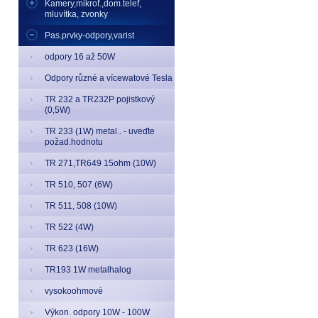
Kamery,mikrof.,dom.telef,
mluvítka, zvonky
Pas.prvky-odpory,varist
odpory 16 až 50W
Odpory různé a vícewatové Tesla
TR 232 a TR232P pojistkový
(0,5W)
TR 233 (1W) metal.. - uveďte
požad.hodnotu
TR 271,TR649 15ohm (10W)
TR 510, 507 (6W)
TR 511, 508 (10W)
TR 522 (4W)
TR 623 (16W)
TR193 1W metalhalog
vysokoohmové
Výkon. odpory 10W - 100W