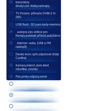
tranzistory
diody.Led-.triaky,varicapy..
TV Pozem. přímače DVBt-2 H-
265-
USB flash, SD pam.karty-memory
. autopoj.zás-vidlice pro
Kempy,autokab.přísluš,autožárov.
..Internet. radia, DAB a FM
radiopřij
Desko konc.spín,odporové dráty
Canthal
Kamery,mikrof.,dom.telef,
mluvítka, zvonky
Pas.prvky-odpory,varist
převodníky,adaptery,USB
produkty,
rozboč.HDMI ,kabely: HDMI-
VGA, Opto
senzory, opto a IR produkty-
závory- v aktualizaci