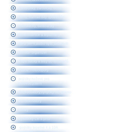
Elektronky, žárovičky, doutn.
Ferity, náhrad.díly spotřebiče
Kalkulačky, databanky
Meteostanice a teploměry
MP3 ,MP4,audio syst.,Bluetooh
Nářadí- organizér
Papír sáčky a filtry do vysavačů
Patice, Fotoodpory
pojistky nožové pro
polovod.jištění
Reproduktory,vyhybky ND gramo
transformátory
Uhlíky
Vysílačky CB a přísl
-pojistky tepelné 4 a 10A