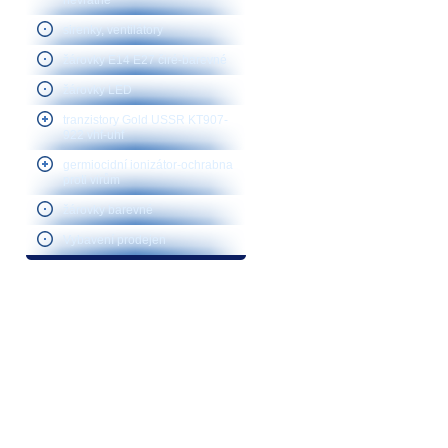
nevratné
sirenky, ventilátory
žárovky E14 E27 čiré-barevné
žárovky LED
tranzistory Gold USSR KT907-
922 vhf-uhf
germiocidní ionizátor-ochrabna
proti virům
žárovky barevné
Vybavení prodejen