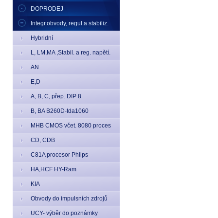
DOPRODEJ
Integr.obvody, regul.a stabiliz.
Hybridní
L, LM,MA ,Stabil. a reg. napětí.
AN
E,D
A, B, C, přep. DIP 8
B, BA B260D-tda1060
MHB CMOS včet. 8080 proces
CD, CDB
C81A procesor Phlips
HA,HCF HY-Ram
KIA
Obvody do impulsních zdrojů
UCY- výběr do poznámky