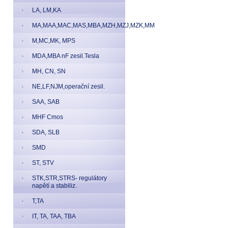
LA, LM,KA
MA,MAA,MAC,MAS,MBA,MZH,MZJ,MZK,MM
M,MC,MK, MPS
MDA,MBA nF zesil.Tesla
MH, CN, SN
NE,LF,NJM,operační zesil.
SAA, SAB
MHF Cmos
SDA, SLB
SMD
ST, STV
STK,STR,STRS- regulátory
napětí a stabiliz.
T,TA
IT, TA, TAA, TBA