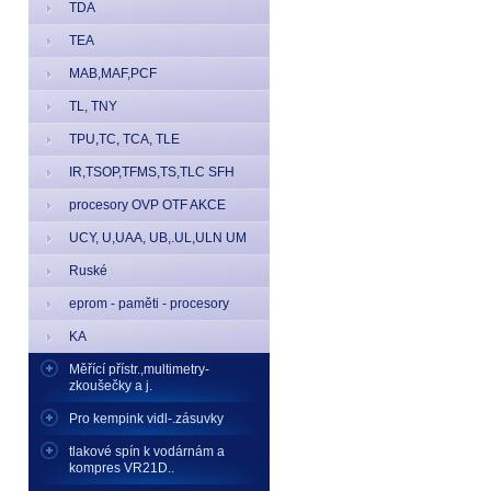
TDA
TEA
MAB,MAF,PCF
TL, TNY
TPU,TC, TCA, TLE
IR,TSOP,TFMS,TS,TLC SFH
procesory OVP OTF AKCE
UCY, U,UAA, UB,.UL,ULN UM
Ruské
eprom - paměti - procesory
KA
Měřící přístr.,multimetry-
zkoušečky a j.
Pro kempink vidl-.zásuvky
tlakové spín k vodárnám a
kompres VR21D..