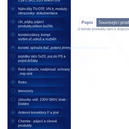
Cya CSA,CSSS silikon izol
Náhr.díly TV-OTF, VN tr,.moduly.-
obrazovky- dokumentace.
cín, pájky, pájecí
Popis
Související pro
produkty,silikon.bužírk.
U tohoto produktu není k dispozic
kondenzátory. kompl.
sortim.vč.odruš.a rozběh
konekt..spínače,tlač.,potenc,trimry,mikrosp,filtry,rezon.kryst..
pojistky sklo 5x20, poj.do PS a
pojist.držáky
Relé-stykače, nadproud. ochrany
, imp.relé
Retro
televizory
zásuvky.-vidl. 230V-380V, krab.-
Elektro
Antenní konektory F a jiné
Chemie - pájecí a cínové
produkty