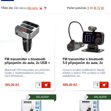
Třídit dle:
Dle názvu
Dle ceny
Počet položek:
9
18
36
72
90
osp,filtry,rezon.kryst..
FM transmitter s bluetooth
FM transmitter s bluetooth
připojením do auta, 2x USB +
5.0 připojením do auta, 2x
handsfree
USB + handsfree
Bluetooth FM transmitter pro přehrání
Vysoce kvalitní multifunkční hlasitý
hudby z multimediálních zařízení,
telefon s funkcí FM vysílače a USB
mp3 přehrávač,...
nabíječkou na...
305,00 Kč
499,00 Kč
SKLADEM
SKLADEM