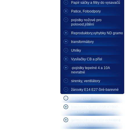
Papír sáčky a filtry do vysavačů
Patice, Fotoodpory
pojistky nožové pro
polovod.jištění
Reproduktory,vyhybky ND gramo
transformátory
Uhlíky
Vysílačky CB a přísl
-pojistky tepelné 4 a 10A
nevratné
sirenky, ventilátory
žárovky E14 E27 čiré-barevné
žárovky LED
tranzistory Gold USSR KT907-
922 vhf-uhf
germiocidní ionizátor-ochrabna
proti virům