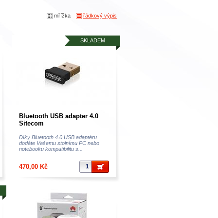
mřížka
řádkový výpis
SKLADEM
Bluetooth USB adapter 4.0
Sitecom
Díky Bluetooth 4.0 USB adaptéru
dodáte Vašemu stolnímu PC nebo
notebooku kompatibilitu s...
470,00 Kč