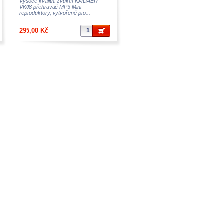
PC,notebokům,TV se špatnou
Vysoce kvalitní zvuk!!! KAIDAER
VK08 přehravač MP3 Mini
reprodukcí zvuku a pod.
reproduktory, vytvořené pro...
295,00 Kč