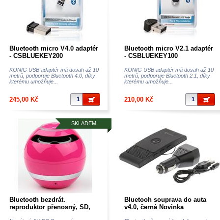
Bluetooth micro V4.0 adaptér
Bluetooth micro V2.1 adaptér
- CSBLUEKEY200
- CSBLUEKEY100
KÖNIG USB adaptér má dosah až 10
KÖNIG USB adaptér má dosah až 10
metrů, podporuje Bluetooth 4.0, díky
metrů, podporuje Bluetooth 2.1, díky
kterému umožňuje...
kterému umožňuje...
245,00 Kč
210,00 Kč
SKLADEM
Bluetooth bezdrát.
Bluetooh souprava do auta
reproduktor přenosný, SD,
v4.0, černá Novinka
MP3, barva růžová