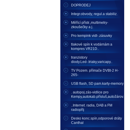
DOPRODEJ
Integr.obvody, regul.a stabiliz.
Měřící přístr.,multimetry-
zkoušečky a j.
Pro kempink vidl-.zásuvky
tlakové spín k vodárnám a
kompres VR21D..
tranzistory
diody.Led-.triaky,varicapy..
TV Pozem. přímače DVBt-2 H-
265-
USB flash, SD pam.karty-memory
. autopoj.zás-vidlice pro
Kempy,autokab.přísluš,autožárov.
..Internet. radia, DAB a FM
radiopřij
Desko konc.spín,odporové dráty
Canthal