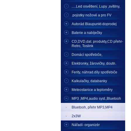
.....Led osvětlení, Lupy ,svítilny,
.pojistky nožové a pro FV
Autorád Blaupunkt-doprodej
Baterie a nabíječky
CD,DVD,dat. produkty,CD přehr-
Retro, Toslink
Domácí spotřebiče,
Elektronky, žárovičky, doutn.
Ferity, náhrad.díly spotřebiče
Kalkulačky, databanky
Meteostanice a teploměry
MP3 ,MP4,audio syst.,Bluetooh
Bluetooh, přehr MP3,MP4
2x3W
Nářadí- organizér