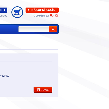
Í
NÁKUPNÍ KOŠÍK
0,- Kč
strace
0 položek za
Novinky
Filtrovat