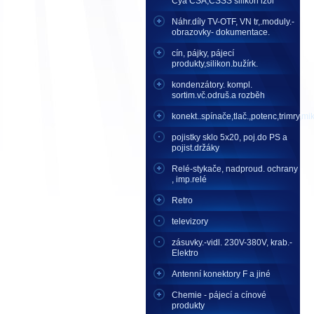
Cya CSA,CSSS silikon izol
Náhr.díly TV-OTF, VN tr,.moduly.-
obrazovky- dokumentace.
cín, pájky, pájecí
produkty,silikon.bužírk.
kondenzátory. kompl.
sortim.vč.odruš.a rozběh
konekt..spínače,tlač.,potenc,trimry,mikr
pojistky sklo 5x20, poj.do PS a
pojist.držáky
Relé-stykače, nadproud. ochrany
, imp.relé
Retro
televizory
zásuvky.-vidl. 230V-380V, krab.-
Elektro
Antenní konektory F a jiné
Chemie - pájecí a cínové
produkty