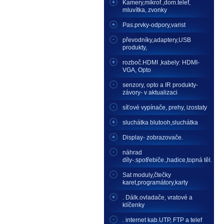
Kamery,mikrof.,dom.telef,
mluvítka, zvonky
Pas.prvky-odpory,varist
převodníky,adaptery,USB
produkty,
rozboč.HDMI ,kabely: HDMI-
VGA, Opto
senzory, opto a IR produkty-
závory- v aktualizaci
síťové vypínače, prehy, izostaty
sluchátka blutooh,sluchátka
Display- zobrazovače.
náhrad
díly-.spotřebiče.,hadice,topná těl.
Sat moduly,čtečky
karet,programátory,karty
. Dálk.ovladače, vratové a
klíčenky
. internet kab.UTP, FTP a telef