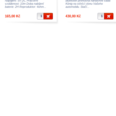
Napájení: 5V DC Pracovní
Bluetooth přenosná handsfree sada
vzdálenost: 10m Doba nabíjení
König na stínící clonu Vašeho
baterie: 2H Reproduktor: 4ohm...
automobilu. Stačí...
165,00 Kč
430,00 Kč