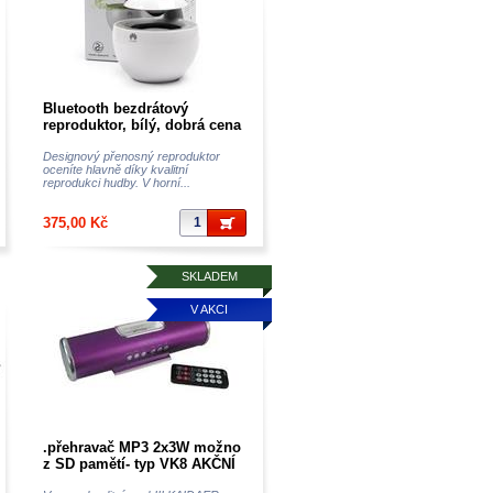
Bluetooth bezdrátový
reproduktor, bílý, dobrá cena
Designový přenosný reproduktor
oceníte hlavně díky kvalitní
reprodukci hudby. V horní...
375,00 Kč
SKLADEM
V AKCI
.přehravač MP3 2x3W možno
z SD pamětí- typ VK8 AKČNÍ
CENA,perfektní doplněk k