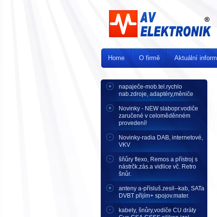
Home
O firmě
Aktuální infor
napaječe-mob.tel.rychlo
nab.zdroje, adaptéry,měniče
Novinky - NEW slabopr.vodiče
zaručené v celoměděnném
provedení!
Novinky-radia DAB, internetové,
VKV
šňůry flexo, Remos a přístroj s
nástrčk.zás.a vidlice vč. Retro
šnůr.
anteny a-přísluš.zesil--kab, SATa
DVBT přijím+ spojov.mater.
kabely, šnůry,vodiče CU dráty