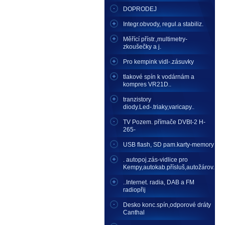
DOPRODEJ
Integr.obvody, regul.a stabiliz.
Měřící přístr.,multimetry-
zkoušečky a j.
Pro kempink vidl-.zásuvky
tlakové spín k vodárnám a
kompres VR21D..
tranzistory
diody.Led-.triaky,varicapy..
TV Pozem. přímače DVBt-2 H-
265-
USB flash, SD pam.karty-memory
. autopoj.zás-vidlice pro
Kempy,autokab.přísluš,autožárov.
..Internet. radia, DAB a FM
radiopřij
Desko konc.spín,odporové dráty
Canthal