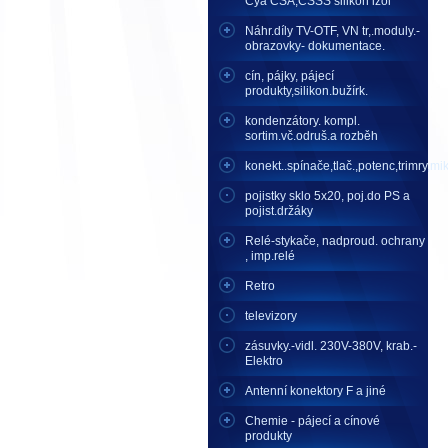
Cya CSA,CSSS silikon izol
Náhr.díly TV-OTF, VN tr,.moduly.-
obrazovky- dokumentace.
cín, pájky, pájecí
produkty,silikon.bužírk.
kondenzátory. kompl.
sortim.vč.odruš.a rozběh
konekt..spínače,tlač.,potenc,trimry,mikr
pojistky sklo 5x20, poj.do PS a
pojist.držáky
Relé-stykače, nadproud. ochrany
, imp.relé
Retro
televizory
zásuvky.-vidl. 230V-380V, krab.-
Elektro
Antenní konektory F a jiné
Chemie - pájecí a cínové
produkty