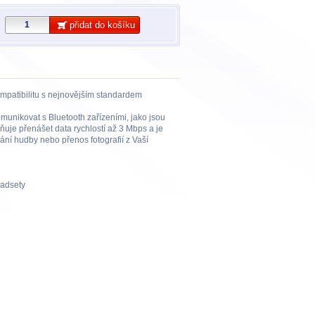
přidat do košíku
patibilitu s nejnovějším standardem
unikovat s Bluetooth zařízeními, jako jsou
žňuje přenášet data rychlostí až 3 Mbps a je
vání hudby nebo přenos fotografií z Vaší
eadsety