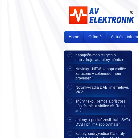
Home
O firmě
Aktuální infor
napaječe-mob.tel.rychlo
nab.zdroje, adaptéry,měniče
Novinky - NEW slabopr.vodiče
zaručené v celoměděnném
provedení!
Novinky-radia DAB, internetové,
VKV
šňůry flexo, Remos a přístroj s
nástrčk.zás.a vidlice vč. Retro
šnůr.
anteny a-přísluš.zesil--kab, SATa
DVBT přijím+ spojov.mater.
kabely, šnůry,vodiče CU dráty