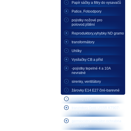
Papír sáčky a filtry do vysavačů
Patice, Fotoodpory
pojistky nožové pro
polovod.jištění
Reproduktory,vyhybky ND gramo
transformátory
Uhlíky
Vysílačky CB a přísl
-pojistky tepelné 4 a 10A
nevratné
sirenky, ventilátory
žárovky E14 E27 čiré-barevné
žárovky LED
tranzistory Gold USSR KT907-
922 vhf-uhf
germiocidní ionizátor-ochrabna
proti virům