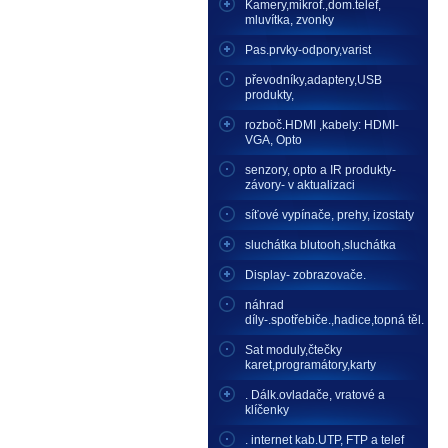
Kamery,mikrof.,dom.telef,
mluvítka, zvonky
Pas.prvky-odpory,varist
převodníky,adaptery,USB
produkty,
rozboč.HDMI ,kabely: HDMI-
VGA, Opto
senzory, opto a IR produkty-
závory- v aktualizaci
síťové vypínače, prehy, izostaty
sluchátka blutooh,sluchátka
Display- zobrazovače.
náhrad
díly-.spotřebiče.,hadice,topná těl.
Sat moduly,čtečky
karet,programátory,karty
. Dálk.ovladače, vratové a
klíčenky
. internet kab.UTP, FTP a telef