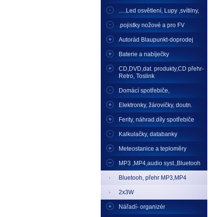
.....Led osvětlení, Lupy ,svítilny,
.pojistky nožové a pro FV
Autorád Blaupunkt-doprodej
Baterie a nabíječky
CD,DVD,dat. produkty,CD přehr-
Retro, Toslink
Domácí spotřebiče,
Elektronky, žárovičky, doutn.
Ferity, náhrad.díly spotřebiče
Kalkulačky, databanky
Meteostanice a teploměry
MP3 ,MP4,audio syst.,Bluetooh
Bluetooh, přehr MP3,MP4
2x3W
Nářadí- organizér