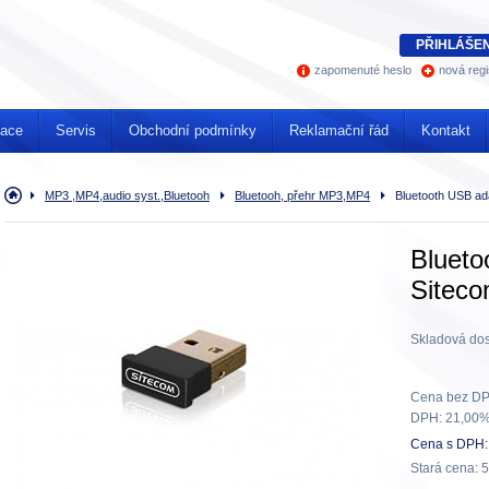
PŘIHLÁŠEN
zapomenuté heslo
nová regi
mace
Servis
Obchodní podmínky
Reklamační řád
Kontakt
Úvodní
MP3 ,MP4,audio syst.,Bluetooh
Bluetooh, přehr MP3,MP4
Bluetooth USB ad
stránka
Blueto
Sitec
Skladová dos
Cena bez DP
DPH:
21,00
Cena s DPH:
Stará cena:
5