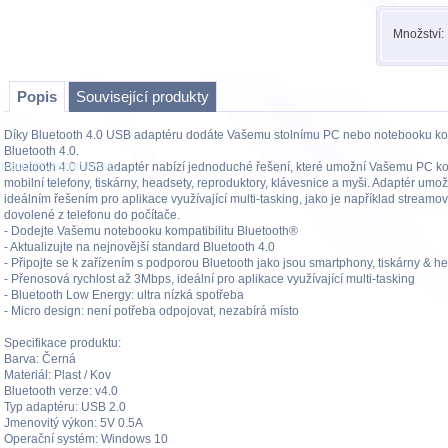
Množství:
Popis
Související produkty
Díky Bluetooth 4.0 USB adaptéru dodáte Vašemu stolnímu PC nebo notebooku kom
Bluetooth 4.0.
osp,filtry,rezon.kryst..
Bluetooth 4.0 USB adaptér nabízí jednoduché řešení, které umožní Vašemu PC kom
mobilní telefony, tiskárny, headsety, reproduktory, klávesnice a myši. Adaptér umo
ideálním řešením pro aplikace využívající multi-tasking, jako je například streamo
dovolené z telefonu do počítače.
- Dodejte Vašemu notebooku kompatibilitu Bluetooth®
- Aktualizujte na nejnovější standard Bluetooth 4.0
- Připojte se k zařízením s podporou Bluetooth jako jsou smartphony, tiskárny & h
- Přenosová rychlost až 3Mbps, ideální pro aplikace využívající multi-tasking
- Bluetooth Low Energy: ultra nízká spotřeba
- Micro design: není potřeba odpojovat, nezabírá místo
Specifikace produktu:
Barva: Černá
Materiál: Plast / Kov
Bluetooth verze: v4.0
Typ adaptéru: USB 2.0
Jmenovitý výkon: 5V 0.5A
Operační systém: Windows 10