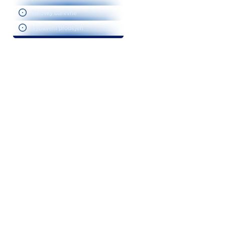
žárovky barevné
Vybavení prodejen