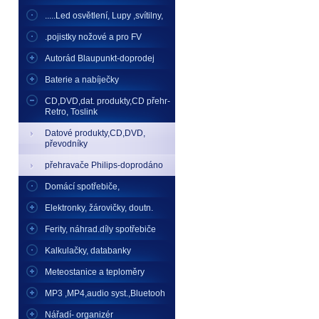
.....Led osvětlení, Lupy ,svítilny,
.pojistky nožové a pro FV
Autorád Blaupunkt-doprodej
Baterie a nabíječky
CD,DVD,dat. produkty,CD přehr-
Retro, Toslink
Datové produkty,CD,DVD,
převodníky
přehravače Philips-doprodáno
Domácí spotřebiče,
Elektronky, žárovičky, doutn.
Ferity, náhrad.díly spotřebiče
Kalkulačky, databanky
Meteostanice a teploměry
MP3 ,MP4,audio syst.,Bluetooh
Nářadí- organizér