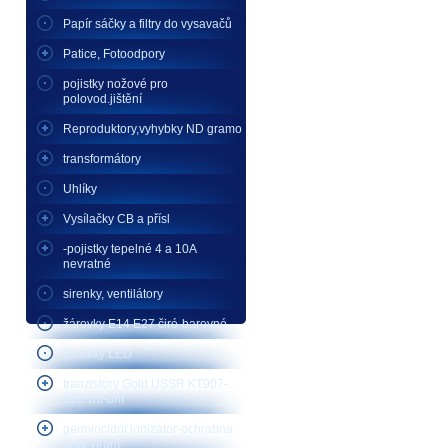
Papír sáčky a filtry do vysavačů
Patice, Fotoodpory
pojistky nožové pro
polovod.jištění
Reproduktory,vyhybky ND gramo
transformátory
Uhlíky
Vysílačky CB a přísl
-pojistky tepelné 4 a 10A
nevratné
sirenky, ventilátory
žárovky E14 E27 čiré-barevné
žárovky LED
tranzistory Gold USSR KT907-
922 vhf-uhf
germiocidní ionizátor-ochrabna
proti virům