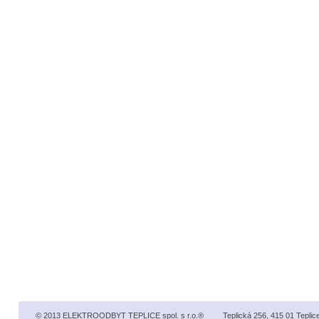
© 2013 ELEKTROODBYT TEPLICE spol. s r.o.
®
Teplická 256, 415 01 Teplice,