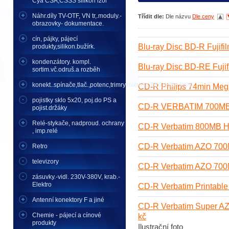
Cya CSA,CSSS silikon izol
Náhr.díly TV-OTF, VN tr,.moduly.-
Třídit dle:
Dle názvu
Dle ceny
obrazovky- dokumentace.
cín, pájky, pájecí
Blu-ray Disc BD-R Fujifi
produkty,silikon.bužírk.
kondenzátory. kompl.
Blu-ray Disc BD-RE Fuji
sortim.vč.odruš.a rozběh
konekt..spínače,tlač.,potenc,trimry,mikrosp,filtry,rezon.kryst..
CD-R Philips 74min Meg
pojistky sklo 5x20, poj.do PS a
CD-R VERBATIM 700MB B
pojist.držáky
Relé-stykače, nadproud. ochrany
CD-R Verbatim 800MB H
, imp.relé
CD-R Verbatim AZO 700MB
Retro
televizory
CD-R Verbatim AZO 700MB
zásuvky.-vidl. 230V-380V, krab.-
Elektro
CD-R Verbatim Printable
Antenní konektory F a jiné
CD-R Verbatim Super AZ
Chemie - pájecí a cínové
kč
produkty
Ilustrační foto