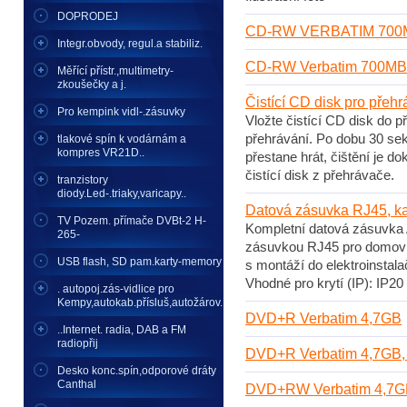
DOPRODEJ
CD-RW VERBATIM 700MB 
Integr.obvody, regul.a stabiliz.
CD-RW Verbatim 700MB 8
Měřící přístr.,multimetry-
zkoušečky a j.
Čistící CD disk pro pře
Pro kempink vidl-.zásuvky
Vložte čistící CD disk do p
přehrávání. Po dobu 30 se
tlakové spín k vodárnám a
kompres VR21D..
přestane hrát, čištění je d
čistící disk z přehrávače.
tranzistory
diody.Led-.triaky,varicapy..
Datová zásuvka RJ45, kat.
TV Pozem. přímače DVBt-2 H-
Kompletní datová zásuvka A
265-
zásuvkou RJ45 pro domovní 
USB flash, SD pam.karty-memory
s montáží do elektroinstala
Vhodné pro krytí (IP): IP2
. autopoj.zás-vidlice pro
Kempy,autokab.přísluš,autožárov.
DVD+R Verbatim 4,7GB
..Internet. radia, DAB a FM
radiopřij
DVD+R Verbatim 4,7GB, 
Desko konc.spín,odporové dráty
Canthal
DVD+RW Verbatim 4,7G