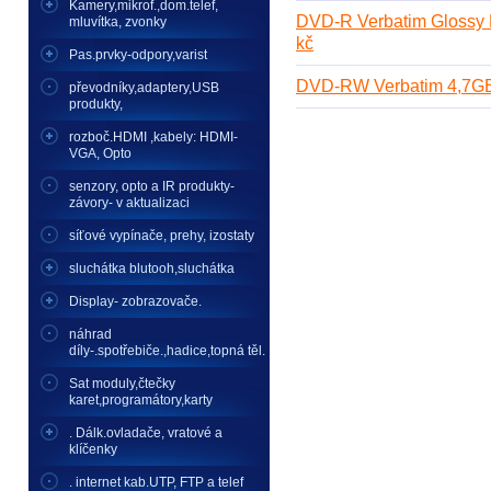
Kamery,mikrof.,dom.telef,
DVD-R Verbatim Glossy P
mluvítka, zvonky
kč
Pas.prvky-odpory,varist
DVD-RW Verbatim 4,7GB 
převodníky,adaptery,USB
produkty,
rozboč.HDMI ,kabely: HDMI-
VGA, Opto
senzory, opto a IR produkty-
závory- v aktualizaci
síťové vypínače, prehy, izostaty
sluchátka blutooh,sluchátka
Display- zobrazovače.
náhrad
díly-.spotřebiče.,hadice,topná těl.
Sat moduly,čtečky
karet,programátory,karty
. Dálk.ovladače, vratové a
klíčenky
. internet kab.UTP, FTP a telef