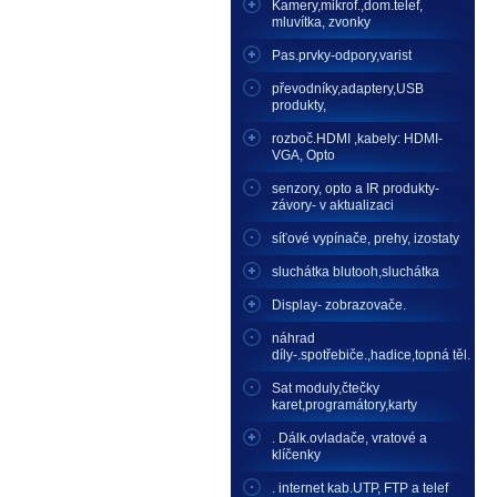
Kamery,mikrof.,dom.telef,
mluvítka, zvonky
Pas.prvky-odpory,varist
převodníky,adaptery,USB
produkty,
rozboč.HDMI ,kabely: HDMI-
VGA, Opto
senzory, opto a IR produkty-
závory- v aktualizaci
síťové vypínače, prehy, izostaty
sluchátka blutooh,sluchátka
Display- zobrazovače.
náhrad
díly-.spotřebiče.,hadice,topná těl.
Sat moduly,čtečky
karet,programátory,karty
. Dálk.ovladače, vratové a
klíčenky
. internet kab.UTP, FTP a telef