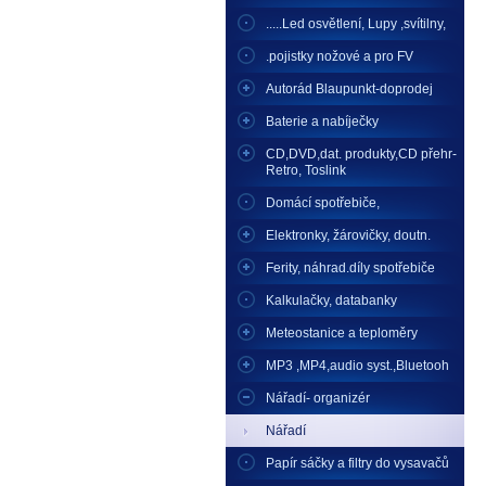
.....Led osvětlení, Lupy ,svítilny,
.pojistky nožové a pro FV
Autorád Blaupunkt-doprodej
Baterie a nabíječky
CD,DVD,dat. produkty,CD přehr-
Retro, Toslink
Domácí spotřebiče,
Elektronky, žárovičky, doutn.
Ferity, náhrad.díly spotřebiče
Kalkulačky, databanky
Meteostanice a teploměry
MP3 ,MP4,audio syst.,Bluetooh
Nářadí- organizér
Nářadí
Papír sáčky a filtry do vysavačů