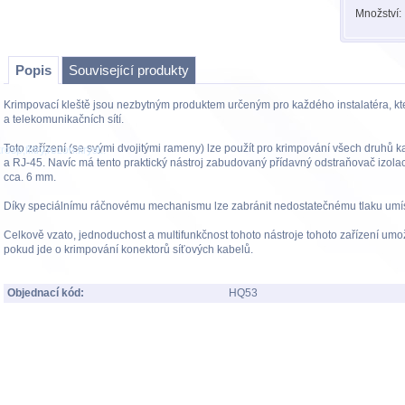
Množství:
Popis
Související produkty
Krimpovací kleště jsou nezbytným produktem určeným pro každého instalatéra, kt
a telekomunikačních sítí.
Toto zařízení (se svými dvojitými rameny) lze použít pro krimpování všech druhů 
osp,filtry,rezon.kryst..
a RJ-45. Navíc má tento praktický nástroj zabudovaný přídavný odstraňovač izola
cca. 6 mm.
Díky speciálnímu ráčnovému mechanismu lze zabránit nedostatečnému tlaku umí
Celkově vzato, jednoduchost a multifunkčnost tohoto nástroje tohoto zařízení umo
pokud jde o krimpování konektorů síťových kabelů.
Objednací kód:
HQ53