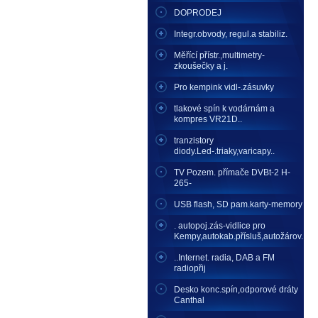
DOPRODEJ
Integr.obvody, regul.a stabiliz.
Měřící přístr.,multimetry-
zkoušečky a j.
Pro kempink vidl-.zásuvky
tlakové spín k vodárnám a
kompres VR21D..
tranzistory
diody.Led-.triaky,varicapy..
TV Pozem. přímače DVBt-2 H-
265-
USB flash, SD pam.karty-memory
. autopoj.zás-vidlice pro
Kempy,autokab.přísluš,autožárov.
..Internet. radia, DAB a FM
radiopřij
Desko konc.spín,odporové dráty
Canthal