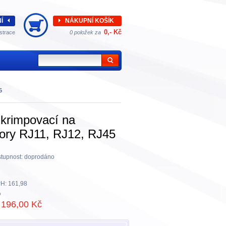
Í
NÁKUPNÍ KOŠÍK
0,- Kč
strace
0 položek za
5
 krimpovací na
ory RJ11, RJ12, RJ45
tupnost:
doprodáno
H:
161,98
%
196,00 Kč