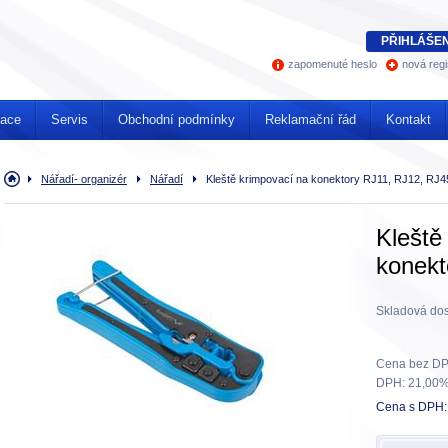
PŘIHLÁŠEN
zapomenuté heslo
nová regi
mace
Servis
Obchodní podmínky
Reklamační řád
Kontakt
Úvodní
Nářadí- organizér
Nářadí
Kleště krimpovací na konektory RJ11, RJ12, RJ4
stránka
Kleště
konekt
Skladová dos
Cena bez DP
DPH:
21,00
Cena s DPH: