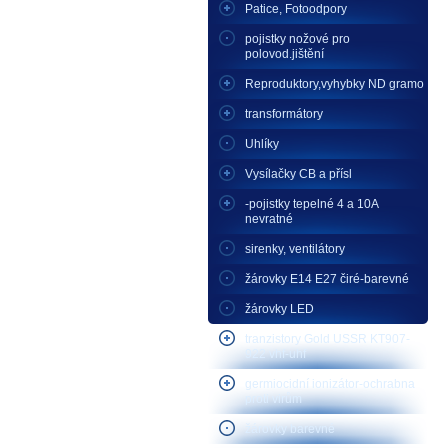
Patice, Fotoodpory
pojistky nožové pro
polovod.jištění
Reproduktory,vyhybky ND gramo
transformátory
Uhlíky
Vysílačky CB a přísl
-pojistky tepelné 4 a 10A
nevratné
sirenky, ventilátory
žárovky E14 E27 čiré-barevné
žárovky LED
tranzistory Gold USSR KT907-
922 vhf-uhf
germiocidní ionizátor-ochrabna
proti virům
žárovky barevné