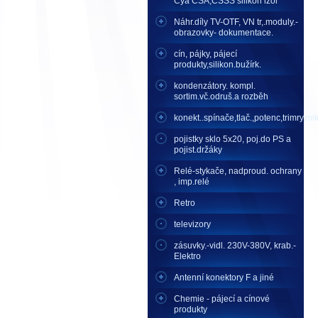
Cya CSA,CSSS silikon izol
Náhr.díly TV-OTF, VN tr,.moduly.-
obrazovky- dokumentace.
cín, pájky, pájecí
produkty,silikon.bužírk.
kondenzátory. kompl.
sortim.vč.odruš.a rozběh
konekt..spínače,tlač.,potenc,trimry,mikr
pojistky sklo 5x20, poj.do PS a
pojist.držáky
Relé-stykače, nadproud. ochrany
, imp.relé
Retro
televizory
zásuvky.-vidl. 230V-380V, krab.-
Elektro
Antenní konektory F a jiné
Chemie - pájecí a cínové
produkty