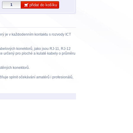
přidat do košíku
erý je v každodenním kontaktu s rozvody ICT
kabelových konektorů, jako jsou RJ-11, RJ-12
ce určený pro ploché a kulaté kabely o průměru
stěných konektorů.
žňuje splnit očekávání amatérů i profesionálů,