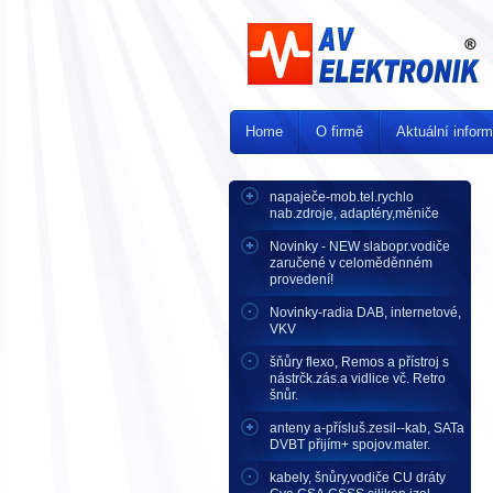
Home
O firmě
Aktuální infor
napaječe-mob.tel.rychlo
nab.zdroje, adaptéry,měniče
Novinky - NEW slabopr.vodiče
zaručené v celoměděnném
provedení!
Novinky-radia DAB, internetové,
VKV
šňůry flexo, Remos a přístroj s
nástrčk.zás.a vidlice vč. Retro
šnůr.
anteny a-přísluš.zesil--kab, SATa
DVBT přijím+ spojov.mater.
kabely, šnůry,vodiče CU dráty