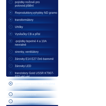
pojistky nožové pro
polovod.jištění
Reproduktory,vyhybky ND gramo
transformátory
Uhlíky
Vysílačky CB a přísl
-pojistky tepelné 4 a 10A
nevratné
sirenky, ventilátory
žárovky E14 E27 čiré-barevné
žárovky LED
tranzistory Gold USSR KT907-
922 vhf-uhf
germiocidní ionizátor-ochrabna
proti virům
žárovky barevné
Vybavení prodejen