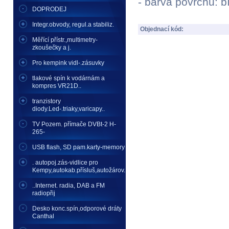
- barva povrchu: bí
DOPRODEJ
Integr.obvody, regul.a stabiliz.
Objednací kód:
Měřící přístr.,multimetry-
zkoušečky a j.
Pro kempink vidl-.zásuvky
tlakové spín k vodárnám a
kompres VR21D..
tranzistory
diody.Led-.triaky,varicapy..
TV Pozem. přímače DVBt-2 H-
265-
USB flash, SD pam.karty-memory
. autopoj.zás-vidlice pro
Kempy,autokab.přísluš,autožárov.
..Internet. radia, DAB a FM
radiopřij
Desko konc.spín,odporové dráty
Canthal