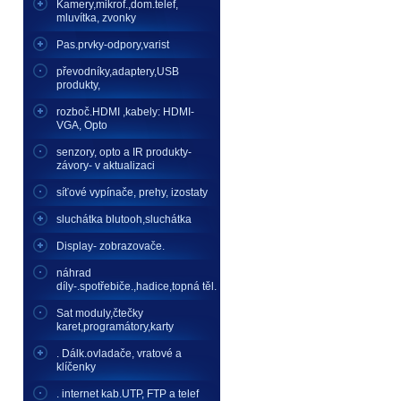
Kamery,mikrof.,dom.telef,
mluvítka, zvonky
Pas.prvky-odpory,varist
převodníky,adaptery,USB
produkty,
rozboč.HDMI ,kabely: HDMI-
VGA, Opto
senzory, opto a IR produkty-
závory- v aktualizaci
síťové vypínače, prehy, izostaty
sluchátka blutooh,sluchátka
Display- zobrazovače.
náhrad
díly-.spotřebiče.,hadice,topná těl.
Sat moduly,čtečky
karet,programátory,karty
. Dálk.ovladače, vratové a
klíčenky
. internet kab.UTP, FTP a telef