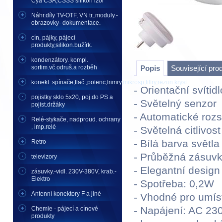
Cya CSA,CSSS silikon izol
Náhr.díly TV-OTF, VN tr,.moduly.-
obrazovky- dokumentace.
cín, pájky, pájecí
produkty,silikon.bužírk.
kondenzátory. kompl.
sortim.vč.odruš.a rozběh
Popis
Související pro
konekt..spínače,tlač.,potenc,trimry,mikrosp,filtry,rezon.kryst..
- Orientační svítidl
pojistky sklo 5x20, poj.do PS a
- Světelný senzor
pojist.držáky
- Automatické rozs
Relé-stykače, nadproud. ochrany
, imp.relé
- Světelná citlivos
- Bílá barva světla
Retro
- Průběžná zásuv
televizory
- Elegantní design
zásuvky.-vidl. 230V-380V, krab.-
Elektro
- Spotřeba: 0,2W
Antenní konektory F a jiné
- Vhodné pro umís
- Napájení: AC 23
Chemie - pájecí a cínové
produkty