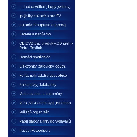
.....Led osvětlení, Lupy ,svítilny,
.pojistky nožové a pro FV
Autorád Blaupunkt-doprodej
Baterie a nabíječky
CD,DVD,dat. produkty,CD přehr-
Retro, Toslink
Domácí spotřebiče,
Elektronky, žárovičky, doutn.
Ferity, náhrad.díly spotřebiče
Kalkulačky, databanky
Meteostanice a teploměry
MP3 ,MP4,audio syst.,Bluetooh
Nářadí- organizér
Papír sáčky a filtry do vysavačů
Patice, Fotoodpory