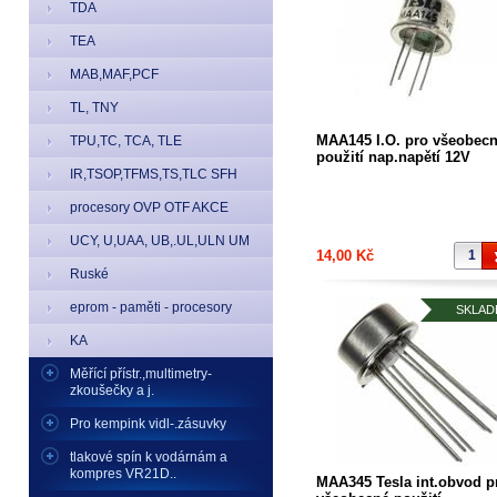
TDA
TEA
MAB,MAF,PCF
TL, TNY
MAA145 I.O. pro všeobec
TPU,TC, TCA, TLE
použití nap.napětí 12V
IR,TSOP,TFMS,TS,TLC SFH
procesory OVP OTF AKCE
UCY, U,UAA, UB,.UL,ULN UM
14,00 Kč
Ruské
eprom - paměti - procesory
SKLAD
KA
Měřící přístr.,multimetry-
zkoušečky a j.
Pro kempink vidl-.zásuvky
tlakové spín k vodárnám a
kompres VR21D..
MAA345 Tesla int.obvod p