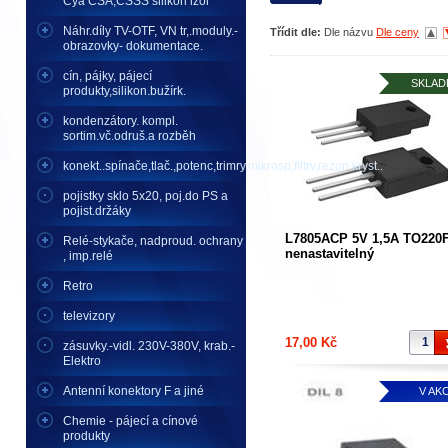
Cya CSA,CSSS silikon izol
Náhr.díly TV-OTF, VN tr,.moduly.-
Třídit dle:
Dle názvu
Dle ceny
obrazovky- dokumentace.
cín, pájky, pájecí
SKLAD
produkty,silikon.bužírk.
kondenzátory. kompl.
sortim.vč.odruš.a rozběh
konekt..spínače,tlač.,potenc,trimry,mikrosp,filtry,rezon.kryst..
pojistky sklo 5x20, poj.do PS a
pojist.držáky
L7805ACP 5V 1,5A TO220
Relé-stykače, nadproud. ochrany
nenastavitelný
, imp.relé
Retro
televizory
17,00 Kč
zásuvky.-vidl. 230V-380V, krab.-
Elektro
Antenní konektory F a jiné
V AKC
Chemie - pájecí a cínové
produkty