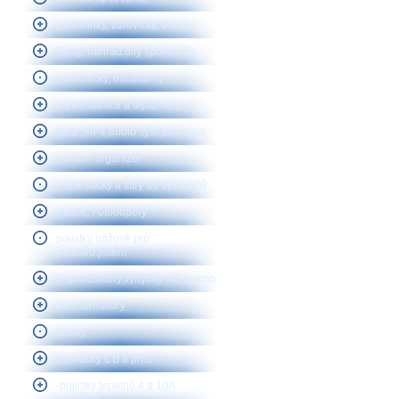
Elektronky, žárovičky, doutn.
Ferity, náhrad.díly spotřebiče
Kalkulačky, databanky
Meteostanice a teploměry
MP3 ,MP4,audio syst.,Bluetooh
Nářadí- organizér
Papír sáčky a filtry do vysavačů
Patice, Fotoodpory
pojistky nožové pro
polovod.jištění
Reproduktory,vyhybky ND gramo
transformátory
Uhlíky
Vysílačky CB a přísl
-pojistky tepelné 4 a 10A