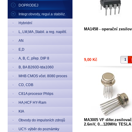
DOPRODEJ
Integr.obvody, regul.a stabiliz.
Hybridní
MA1458 - operační zesilov
L, LM,MA ,Stabil. a reg. napětí.
AN
E,D
A, B, C, přep. DIP 8
9,00 Kč
B, BA B260D-tda1060
MHB CMOS včet. 8080 proces
CD, CDB
C81A procesor Phlips
HA,HCF HY-Ram
KIA
MA3005 VF difer.zesilovač
Obvody do impulsních zdrojů
2.6mV, 0...120MHz TESLA
TO99
UCY- výběr do poznámky