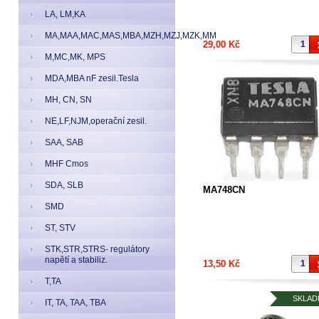
LA, LM,KA
MA,MAA,MAC,MAS,MBA,MZH,MZJ,MZK,MM
29,00 Kč
M,MC,MK, MPS
MDA,MBA nF zesil.Tesla
MH, CN, SN
NE,LF,NJM,operační zesil.
SAA, SAB
MHF Cmos
SDA, SLB
MA748CN
SMD
ST, STV
STK,STR,STRS- regulátory
napětí a stabiliz.
13,50 Kč
T,TA
SKLAD
IT, TA, TAA, TBA