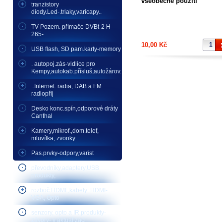
všeobecné použití
tranzistory
diody.Led-.triaky,varicapy..
TV Pozem. přímače DVBt-2 H-
265-
10,00 Kč
USB flash, SD pam.karty-memory
. autopoj.zás-vidlice pro
Kempy,autokab.přísluš,autožárov.
..Internet. radia, DAB a FM
radiopřij
Desko konc.spín,odporové dráty
Canthal
Kamery,mikrof.,dom.telef,
mluvítka, zvonky
Pas.prvky-odpory,varist
převodníky,adaptery,USB
produkty,
rozboč.HDMI ,kabely: HDMI-
VGA, Opto
senzory, opto a IR produkty-
závory- v aktualizaci