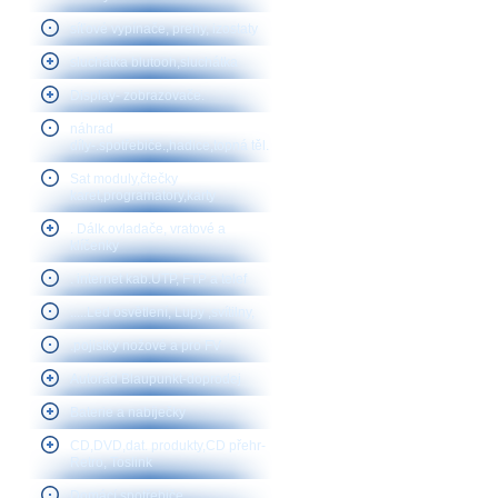
síťové vypínače, prehy, izostaty
sluchátka blutooh,sluchátka
Display- zobrazovače.
náhrad
díly-.spotřebiče.,hadice,topná těl.
Sat moduly,čtečky
karet,programátory,karty
. Dálk.ovladače, vratové a
klíčenky
. internet kab.UTP, FTP a telef
.....Led osvětlení, Lupy ,svítilny,
.pojistky nožové a pro FV
Autorád Blaupunkt-doprodej
Baterie a nabíječky
CD,DVD,dat. produkty,CD přehr-
Retro, Toslink
Domácí spotřebiče,