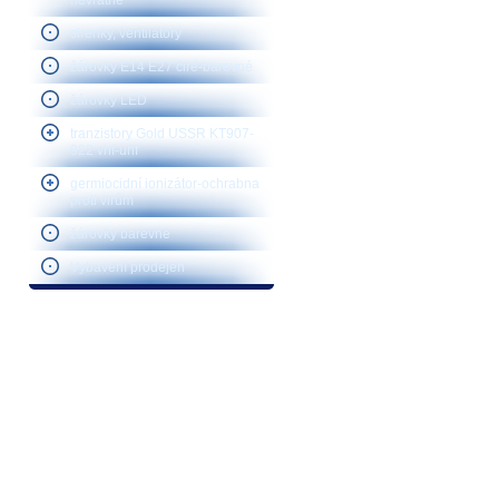
nevratné
sirenky, ventilátory
žárovky E14 E27 čiré-barevné
žárovky LED
tranzistory Gold USSR KT907-
922 vhf-uhf
germiocidní ionizátor-ochrabna
proti virům
žárovky barevné
Vybavení prodejen