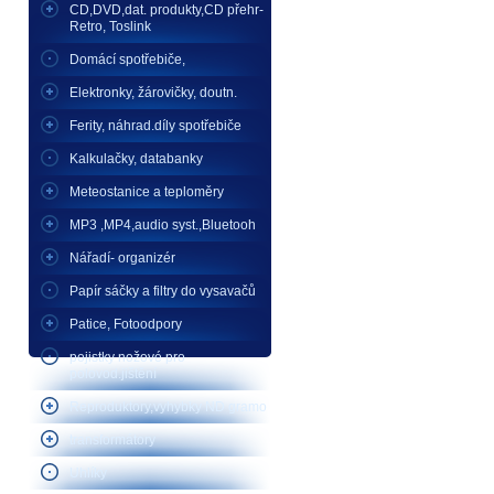
CD,DVD,dat. produkty,CD přehr-
Retro, Toslink
Domácí spotřebiče,
Elektronky, žárovičky, doutn.
Ferity, náhrad.díly spotřebiče
Kalkulačky, databanky
Meteostanice a teploměry
MP3 ,MP4,audio syst.,Bluetooh
Nářadí- organizér
Papír sáčky a filtry do vysavačů
Patice, Fotoodpory
pojistky nožové pro
polovod.jištění
Reproduktory,vyhybky ND gramo
transformátory
Uhlíky