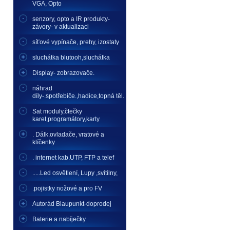
VGA, Opto
senzory, opto a IR produkty-
závory- v aktualizaci
síťové vypínače, prehy, izostaty
sluchátka blutooh,sluchátka
Display- zobrazovače.
náhrad
díly-.spotřebiče.,hadice,topná těl.
Sat moduly,čtečky
karet,programátory,karty
. Dálk.ovladače, vratové a
klíčenky
. internet kab.UTP, FTP a telef
.....Led osvětlení, Lupy ,svítilny,
.pojistky nožové a pro FV
Autorád Blaupunkt-doprodej
Baterie a nabíječky