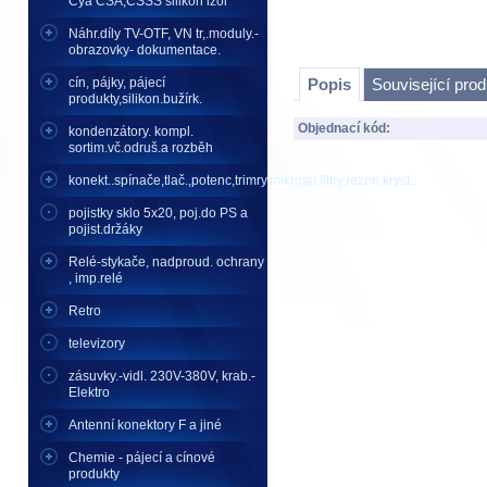
Cya CSA,CSSS silikon izol
Náhr.díly TV-OTF, VN tr,.moduly.-
obrazovky- dokumentace.
cín, pájky, pájecí
Popis
Související pro
produkty,silikon.bužírk.
Objednací kód:
kondenzátory. kompl.
sortim.vč.odruš.a rozběh
konekt..spínače,tlač.,potenc,trimry,mikrosp,filtry,rezon.kryst..
pojistky sklo 5x20, poj.do PS a
pojist.držáky
Relé-stykače, nadproud. ochrany
, imp.relé
Retro
televizory
zásuvky.-vidl. 230V-380V, krab.-
Elektro
Antenní konektory F a jiné
Chemie - pájecí a cínové
produkty