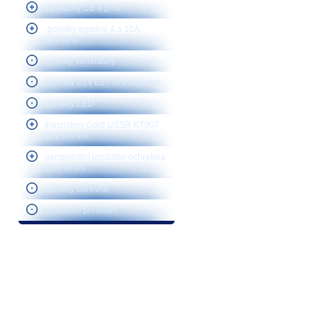
Vysílačky CB a přísl
-pojistky tepelné 4 a 10A
nevratné
sirenky, ventilátory
žárovky E14 E27 čiré-barevné
žárovky LED
tranzistory Gold USSR KT907-
922 vhf-uhf
germiocidní ionizátor-ochrabna
proti virům
žárovky barevné
Vybavení prodejen