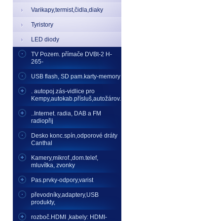
Varikapy,termist,čidla,diaky
Tyristory
LED diody
TV Pozem. přímače DVBt-2 H-
265-
USB flash, SD pam.karty-memory
. autopoj.zás-vidlice pro
Kempy,autokab.přísluš,autožárov.
..Internet. radia, DAB a FM
radiopřij
Desko konc.spín,odporové dráty
Canthal
Kamery,mikrof.,dom.telef,
mluvítka, zvonky
Pas.prvky-odpory,varist
převodníky,adaptery,USB
produkty,
rozboč.HDMI ,kabely: HDMI-