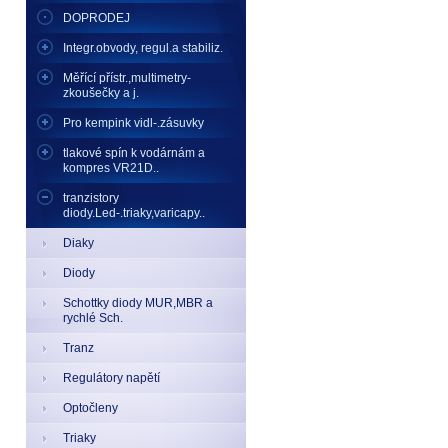
DOPRODEJ
Integr.obvody, regul.a stabiliz.
Měřící přístr.,multimetry-
zkoušečky a j.
Pro kempink vidl-.zásuvky
tlakové spín k vodárnám a
kompres VR21D..
tranzistory
diody.Led-.triaky,varicapy..
Diaky
Diody
Schottky diody MUR,MBR a
rychlé Sch.
Tranz
Regulátory napětí
Optočleny
Triaky