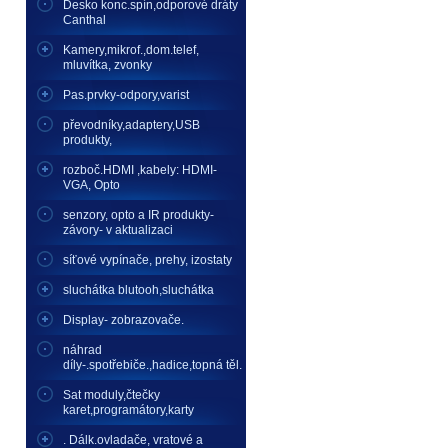
Desko konc.spín,odporové dráty
Canthal
Kamery,mikrof.,dom.telef,
mluvítka, zvonky
Pas.prvky-odpory,varist
převodníky,adaptery,USB
produkty,
rozboč.HDMI ,kabely: HDMI-
VGA, Opto
senzory, opto a IR produkty-
závory- v aktualizaci
síťové vypínače, prehy, izostaty
sluchátka blutooh,sluchátka
Display- zobrazovače.
náhrad
díly-.spotřebiče.,hadice,topná těl.
Sat moduly,čtečky
karet,programátory,karty
. Dálk.ovladače, vratové a