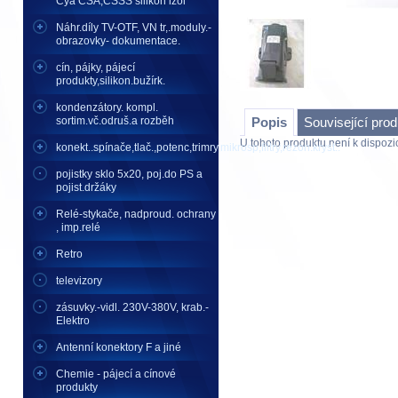
Cya CSA,CSSS silikon izol
Náhr.díly TV-OTF, VN tr,.moduly.-
obrazovky- dokumentace.
cín, pájky, pájecí
produkty,silikon.bužírk.
kondenzátory. kompl.
sortim.vč.odruš.a rozběh
Popis
Související pro
U tohoto produktu není k dispozic
konekt..spínače,tlač.,potenc,trimry,mikrosp,filtry,rezon.kryst..
pojistky sklo 5x20, poj.do PS a
pojist.držáky
Relé-stykače, nadproud. ochrany
, imp.relé
Retro
televizory
zásuvky.-vidl. 230V-380V, krab.-
Elektro
Antenní konektory F a jiné
Chemie - pájecí a cínové
produkty