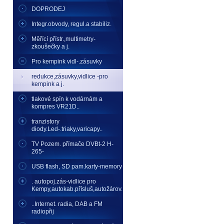
DOPRODEJ
Integr.obvody, regul.a stabiliz.
Měřící přístr.,multimetry-
zkoušečky a j.
Pro kempink vidl-.zásuvky
redukce,zásuvky,vidlice -pro
kempink a j.
tlakové spín k vodárnám a
kompres VR21D..
tranzistory
diody.Led-.triaky,varicapy..
TV Pozem. přímače DVBt-2 H-
265-
USB flash, SD pam.karty-memory
. autopoj.zás-vidlice pro
Kempy,autokab.přísluš,autožárov.
..Internet. radia, DAB a FM
radiopřij