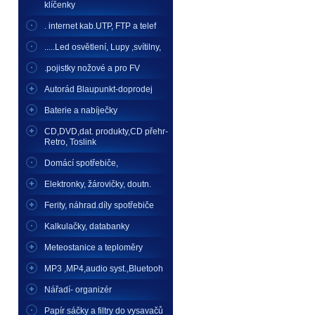
klíčenky
. internet kab.UTP, FTP a telef
.....Led osvětlení, Lupy ,svítilny,
.pojistky nožové a pro FV
Autorád Blaupunkt-doprodej
Baterie a nabíječky
CD,DVD,dat. produkty,CD přehr-
Retro, Toslink
Domácí spotřebiče,
Elektronky, žárovičky, doutn.
Ferity, náhrad.díly spotřebiče
Kalkulačky, databanky
Meteostanice a teploměry
MP3 ,MP4,audio syst.,Bluetooh
Nářadí- organizér
Papír sáčky a filtry do vysavačů