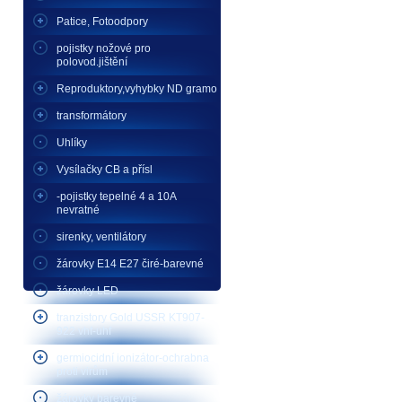
Patice, Fotoodpory
pojistky nožové pro
polovod.jištění
Reproduktory,vyhybky ND gramo
transformátory
Uhlíky
Vysílačky CB a přísl
-pojistky tepelné 4 a 10A
nevratné
sirenky, ventilátory
žárovky E14 E27 čiré-barevné
žárovky LED
tranzistory Gold USSR KT907-
922 vhf-uhf
germiocidní ionizátor-ochrabna
proti virům
žárovky barevné