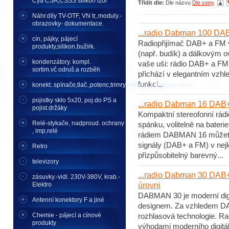
Cya CSA,CSSS silikon izol
Třídit dle:
Dle názvu
Dle ceny
Náhr.díly TV-OTF, VN tr,.moduly.-
obrazovky- dokumentace.
...radio Dabman 100 DAB
cín, pájky, pájecí
Radiopřijímač DAB+ a FM v
produkty,silikon.bužírk.
(např. budík) a dálkovým 
kondenzátory. kompl.
vaše uši: rádio DAB+ a FM n
sortim.vč.odruš.a rozběh
přichází v elegantním vzhl
funkci...
konekt..spínače,tlač.,potenc,trimry,mikrosp,filtry,rezon.kryst..
pojistky sklo 5x20, poj.do PS a
...radio Dabman 16 DAB
pojist.držáky
Kompaktní stereofonní rá
Relé-stykače, nadproud. ochrany
spánku, volitelně na bater
, imp.relé
rádiem DABMAN 16 můžete p
signály (DAB+ a FM) v nej
Retro
přizpůsobitelný barevný...
televizory
...radio Dabman 30 DAB+
zásuvky.-vidl. 230V-380V, krab.-
Elektro
úrovni
DABMAN 30 je moderní digi
Antenní konektory F a jiné
designem. Za vzhledem DAB
Chemie - pájecí a cínové
rozhlasová technologie. Ra
produkty
výhodami moderního digitáln