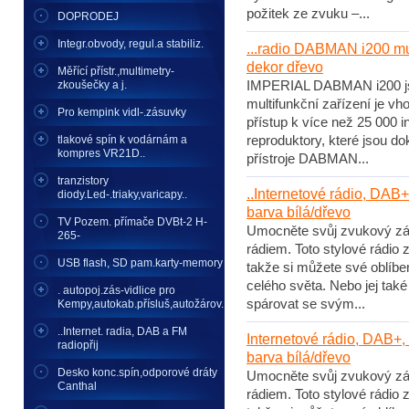
požitek ze zvuku –...
DOPRODEJ
Integr.obvody, regul.a stabiliz.
...radio DABMAN i200 mul
dekor dřevo
Měřící přístr.,multimetry-
zkoušečky a j.
IMPERIAL DABMAN i200 jst
multifunkční zařízení je v
Pro kempink vidl-.zásuvky
přístup k více než 25 000 i
tlakové spín k vodárnám a
reproduktory, které jsou d
kompres VR21D..
přístroje DABMAN...
tranzistory
..Internetové rádio, DAB+
diody.Led-.triaky,varicapy..
barva bílá/dřevo
TV Pozem. přímače DVBt-2 H-
Umocněte svůj zvukový záž
265-
rádiem. Toto stylové rádio 
USB flash, SD pam.karty-memory
takže si můžete své oblíben
celého světa. Nebo jej tak
. autopoj.zás-vidlice pro
spárovat se svým...
Kempy,autokab.přísluš,autožárov.
..Internet. radia, DAB a FM
Internetové rádio, DAB+, 
radiopřij
barva bílá/dřevo
Desko konc.spín,odporové dráty
Umocněte svůj zvukový záž
Canthal
rádiem. Toto stylové rádio 