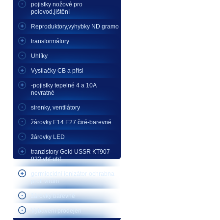
pojistky nožové pro
polovod.jištění
Reproduktory,vyhybky ND gramo
transformátory
Uhlíky
Vysílačky CB a přísl
-pojistky tepelné 4 a 10A
nevratné
sirenky, ventilátory
žárovky E14 E27 čiré-barevné
žárovky LED
tranzistory Gold USSR KT907-
922 vhf-uhf
germiocidní ionizátor-ochrabna
proti virům
žárovky barevné
Vybavení prodejen