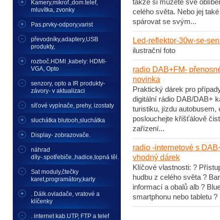
takže si můžete své oblíben
Kamery,mikrof.,dom.telef,
mluvítka, zvonky
celého světa. Nebo jej tak
spárovat se svým...
Pas.prvky-odpory,varist
převodníky,adaptery,USB
Led-reflektor-30w-se-se
produkty,
ilustrační foto
rozboč.HDMI ,kabely: HDMI-
VGA, Opto
radio DAB+FM- přenosné
novinka
senzory, opto a IR produkty-
Praktický dárek pro případy
závory- v aktualizaci
digitální rádio DAB/DAB+ ka
síťové vypínače, prehy, izostaty
turistiku, jízdu autobusem
poslouchejte křišťálově čist
sluchátka blutooh,sluchátka
zařízení...
Display- zobrazovače.
radio -internetové s DAB
náhrad
vhodný dárek
díly-.spotřebiče.,hadice,topná těl.
Klíčové vlastnosti: ? Příst
Sat moduly,čtečky
hudbu z celého světa ? Bar
karet,programátory,karty
informací a obalů alb ? Bl
. Dálk.ovladače, vratové a
smartphonu nebo tabletu 
klíčenky
. internet kab.UTP, FTP a telef