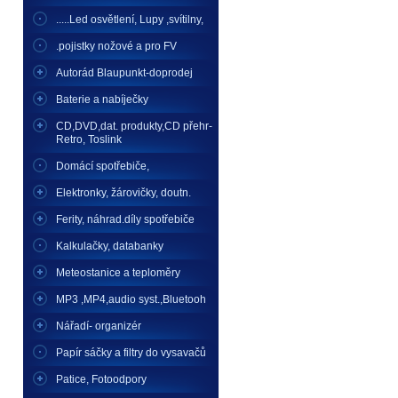
.....Led osvětlení, Lupy ,svítilny,
.pojistky nožové a pro FV
Autorád Blaupunkt-doprodej
Baterie a nabíječky
CD,DVD,dat. produkty,CD přehr-
Retro, Toslink
Domácí spotřebiče,
Elektronky, žárovičky, doutn.
Ferity, náhrad.díly spotřebiče
Kalkulačky, databanky
Meteostanice a teploměry
MP3 ,MP4,audio syst.,Bluetooh
Nářadí- organizér
Papír sáčky a filtry do vysavačů
Patice, Fotoodpory