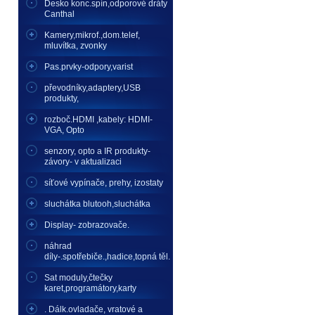
Desko konc.spín,odporové dráty
Canthal
Kamery,mikrof.,dom.telef,
mluvítka, zvonky
Pas.prvky-odpory,varist
převodníky,adaptery,USB
produkty,
rozboč.HDMI ,kabely: HDMI-
VGA, Opto
senzory, opto a IR produkty-
závory- v aktualizaci
síťové vypínače, prehy, izostaty
sluchátka blutooh,sluchátka
Display- zobrazovače.
náhrad
díly-.spotřebiče.,hadice,topná těl.
Sat moduly,čtečky
karet,programátory,karty
. Dálk.ovladače, vratové a