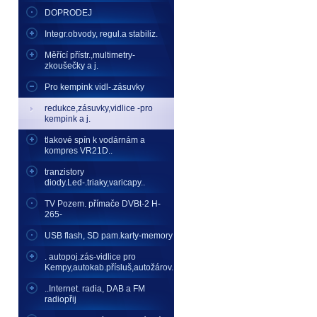
DOPRODEJ
Integr.obvody, regul.a stabiliz.
Měřící přístr.,multimetry-
zkoušečky a j.
Pro kempink vidl-.zásuvky
redukce,zásuvky,vidlice -pro
kempink a j.
tlakové spín k vodárnám a
kompres VR21D..
tranzistory
diody.Led-.triaky,varicapy..
TV Pozem. přímače DVBt-2 H-
265-
USB flash, SD pam.karty-memory
. autopoj.zás-vidlice pro
Kempy,autokab.přísluš,autožárov.
..Internet. radia, DAB a FM
radiopřij