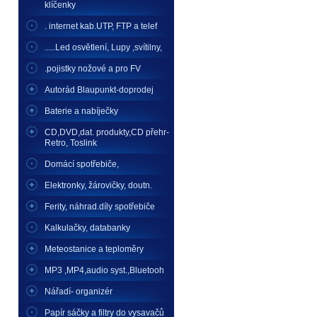
klíčenky
. internet kab.UTP, FTP a telef
.....Led osvětlení, Lupy ,svítilny,
.pojistky nožové a pro FV
Autorád Blaupunkt-doprodej
Baterie a nabíječky
CD,DVD,dat. produkty,CD přehr-
Retro, Toslink
Domácí spotřebiče,
Elektronky, žárovičky, doutn.
Ferity, náhrad.díly spotřebiče
Kalkulačky, databanky
Meteostanice a teploměry
MP3 ,MP4,audio syst.,Bluetooh
Nářadí- organizér
Papír sáčky a filtry do vysavačů