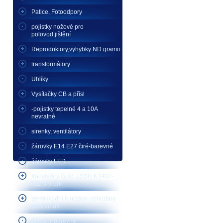
Patice, Fotoodpory
pojistky nožové pro
polovod.jištění
Reproduktory,vyhybky ND gramo
transformátory
Uhlíky
Vysílačky CB a přísl
-pojistky tepelné 4 a 10A
nevratné
sirenky, ventilátory
žárovky E14 E27 čiré-barevné
žárovky LED
tranzistory Gold USSR KT907-
922 vhf-uhf
germiocidní ionizátor-ochrabna
proti virům
žárovky barevné