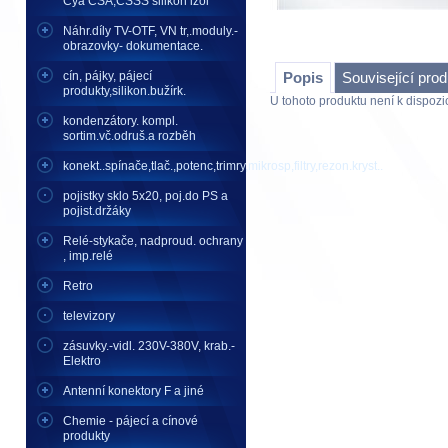
Cya CSA,CSSS silikon izol
Náhr.díly TV-OTF, VN tr,.moduly.-
obrazovky- dokumentace.
cín, pájky, pájecí
Popis
Související pro
produkty,silikon.bužírk.
U tohoto produktu není k dispozic
kondenzátory. kompl.
sortim.vč.odruš.a rozběh
konekt..spínače,tlač.,potenc,trimry,mikrosp,filtry,rezon.kryst..
pojistky sklo 5x20, poj.do PS a
pojist.držáky
Relé-stykače, nadproud. ochrany
, imp.relé
Retro
televizory
zásuvky.-vidl. 230V-380V, krab.-
Elektro
Antenní konektory F a jiné
Chemie - pájecí a cínové
produkty