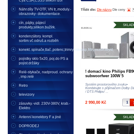
Cya CSA,CSSS silikon izol
Náhr.díly TV-OTF, VN tr,.moduly.-
Třídit dle:
Dle názvu
Dle ceny
obrazovky- dokumentace.
cín, pájky, pájecí
SKLAD
produkty,silikon.bužírk.
kondenzátory. kompl.
sortim.vč.odruš.a rozběh
konekt..spínače,tlač.,potenc,trimry,mikrosp,filtry,rezon.kryst..
pojistky sklo 5x20, poj.do PS a
pojist.držáky
! domací kino Philips FB9
Relé-stykače, nadproud. ochrany
subwoorfwer 100W 5
, imp.relé
satel.repro
Systém prostorového zvuku•
Retro
Kombinujte s přijímačem Dolby Dig
/ DTS Philips/ ...
televizory
2 990,00 Kč
zásuvky.-vidl. 230V-380V, krab.-
Elektro
Antenní konektory F a jiné
SKLAD
DOPRODEJ