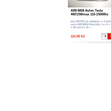
ARE4808 8ohm Tesla
4W/15Wmax 110-15000hz
širokop. repro TVM Valaš
Meiříčíi
toto REPRO je skladem i v 4 ohm
verzi ARE4804 Rozměry: a x b =
x 80 mm A x B =...
110,00 Kč