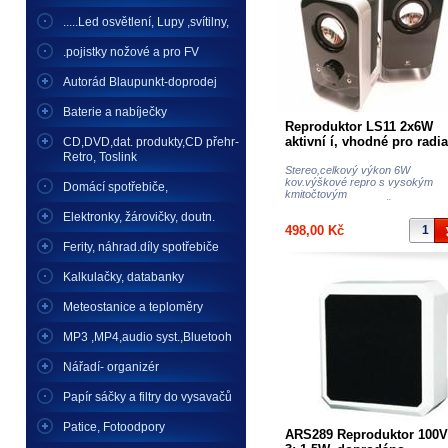
.....Led osvětlení, Lupy ,svítilny,
.pojistky nožové a pro FV
Autorád Blaupunkt-doprodej
Baterie a nabíječky
Reproduktor LS11 2x6W
aktivní í, vhodné pro radia
CD,DVD,dat. produkty,CD přehr-
satelitu nezávisle na TV, 
Retro, Toslink
a pod
Stereo,celkový výkon 6W
kov.výškové repro s vysokým
Domácí spotřebiče,
kmitočtovým
zdihem,,rozměry(VxŠxH...
Elektronky, žárovičky, doutn.
498,00 Kč
Ferity, náhrad.díly spotřebiče
Kalkulačky, databanky
Meteostanice a teploměry
MP3 ,MP4,audio syst.,Bluetooh
Nářadí- organizér
Papír sáčky a filtry do vysavačů
Patice, Fotoodpory
ARS289 Reproduktor 100V