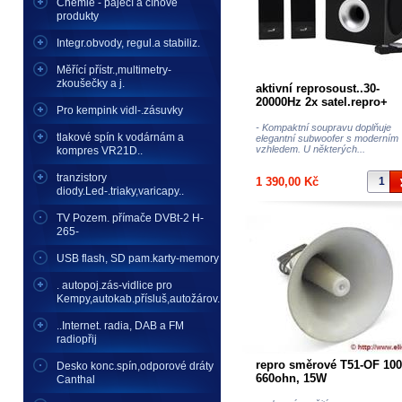
Chemie - pájecí a cínové
produkty
Integr.obvody, regul.a stabiliz.
Měřící přístr.,multimetry-
zkoušečky a j.
aktivní reprosoust..30-
20000Hz 2x satel.repro+
Pro kempink vidl-.zásuvky
subwoofer 100Hz-200hz
Genius vhodné k TV, a j.
- Kompaktní soupravu doplňuje
tlakové spín k vodárnám a
elegantní subwoofer s moderním
vzhledem. U některých...
kompres VR21D..
tranzistory
1 390,00 Kč
diody.Led-.triaky,varicapy..
TV Pozem. přímače DVBt-2 H-
265-
USB flash, SD pam.karty-memory
. autopoj.zás-vidlice pro
Kempy,autokab.přísluš,autožárov.
..Internet. radia, DAB a FM
radiopřij
repro směrové T51-OF 10
Desko konc.spín,odporové dráty
660ohn, 15W
Canthal