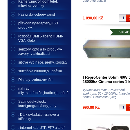
venkovní použití
Kamery,mikrof.,dom.telef,
mluvítka, zvonky
Pas.prvky-odpory,varist
1 090,00 Kč
převodníky,adaptery,USB
produkty,
SKLAD
rozboč.HDMI ,kabely: HDMI-
VGA, Opto
senzory, opto a IR produkty-
závory- v aktualizaci
síťové vypínače, prehy, izostaty
sluchátka blutooh,sluchátka
! ReproCenter 8ohm 40W 5
Display- zobrazovače.
18000hz Cinema series 1 
dřevo skř.
náhrad
Výkon: 40W max. Frekvenční
díly-.spotřebiče.,hadice,topná těl.
spektrum: 50 - 18 000Hz Impeda
8ohmů Hmotnost: 3,3kg
Sat moduly,čtečky
karet,programátory,karty
990,00 Kč
. Dálk.ovladače, vratové a
klíčenky
. internet kab.UTP, FTP a telef