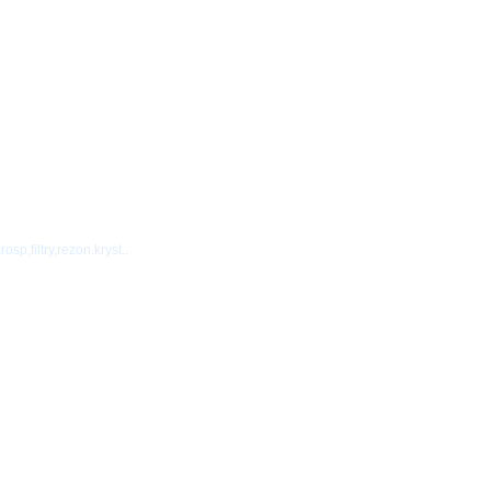
osp,filtry,rezon.kryst..