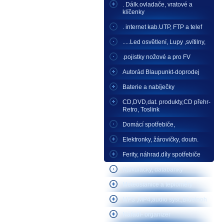
. Dálk.ovladače, vratové a
klíčenky
. internet kab.UTP, FTP a telef
.....Led osvětlení, Lupy ,svítilny,
.pojistky nožové a pro FV
Autorád Blaupunkt-doprodej
Baterie a nabíječky
CD,DVD,dat. produkty,CD přehr-
Retro, Toslink
Domácí spotřebiče,
Elektronky, žárovičky, doutn.
Ferity, náhrad.díly spotřebiče
Kalkulačky, databanky
Meteostanice a teploměry
MP3 ,MP4,audio syst.,Bluetooh
Nářadí- organizér