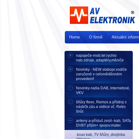
Home
O firmě
Aktuální infor
napaječe-mob.tel.rychlo
nab.zdroje, adaptéry,měniče
Novinky - NEW slabopr.vodiče
zaručené v celoměděnném
provedení!
Novinky-radia DAB, internetové,
VKV
šňůry flexo, Remos a přístroj s
nástrčk.zás.a vidlice vč. Retro
šnůr.
anteny a-přísluš.zesil--kab, SATa
DVBT přijím+ spojov.mater.
.koax kab, TV šňůry ,dvojlnka