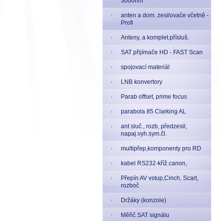
300ohm
anten a dom. zesilovače včetně -
Profi
Anteny, a komplet.přísluš.
SAT přijímače HD - FAST Scan
spojovací materiál
LNB konvertory
Parab offset, prime focus
parabola 85 Clarking AL
ant sluč., rozb, předzesil,
napaj.vyh.sym.čl.
multipřep,komponenty pro RD
kabel RS232-kříž.canon,
Přepín AV vstup,Cinch, Scart,
rozboč
Držáky (konzole)
Měřič SAT signálu