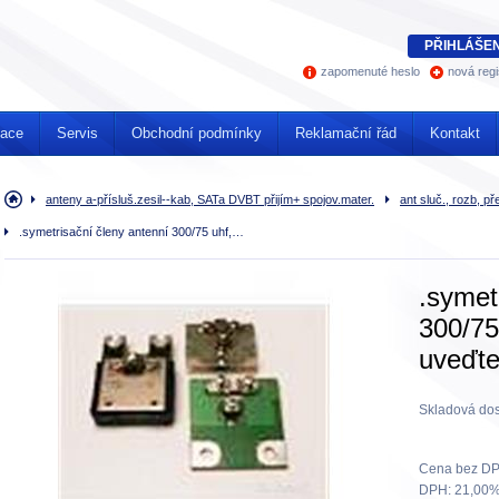
PŘIHLÁŠEN
zapomenuté heslo
nová regi
mace
Servis
Obchodní podmínky
Reklamační řád
Kontakt
Úvodní
anteny a-přísluš.zesil--kab, SATa DVBT přijím+ spojov.mater.
ant sluč., rozb, př
stránka
.symetrisační členy antenní 300/75 uhf,…
.symet
300/75
uveďte
Skladová dos
Cena bez DP
DPH:
21,00