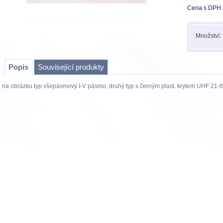
Cena s DPH:
Množství:
Popis
Související produkty
na obrázku typ všepásmový I-V pásmo, druhý typ s černým plast. krytem UHF 21-