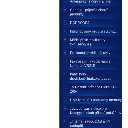
Antenní konektory F a jiné
Chemie - pájecí a cínové
produkty
DOPRODEJ
Integr.obvody, regul.a stabiliz.
Měřící přístr.,multimetry-
zkoušečky a j.
Pro kempink vidl-.zásuvky
tlakové spín k vodárnám a
kompres VR21D..
tranzistory
diody.Led-.triaky,varicapy..
TV Pozem. přímače DVBt-2 H-
265-
USB flash, SD pam.karty-memory
. autopoj.zás-vidlice pro
Kempy,autokab.přísluš,autožárov.
..Internet. radia, DAB a FM
radiopřij