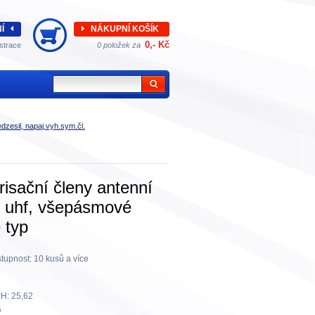
Í
NÁKUPNÍ KOŠÍK
0,- Kč
strace
0 položek za
edzesil, napaj.vyh.sym.čl.
risační členy antenní
 uhf, všepásmové
 typ
tupnost:
10 kusů a více
H:
25,62
%