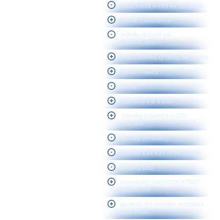
Papír sáčky a filtry do vysavačů
Patice, Fotoodpory
pojistky nožové pro
polovod.jištění
Reproduktory,vyhybky ND gramo
transformátory
Uhlíky
Vysílačky CB a přísl
-pojistky tepelné 4 a 10A
nevratné
sirenky, ventilátory
žárovky E14 E27 čiré-barevné
žárovky LED
tranzistory Gold USSR KT907-
922 vhf-uhf
germiocidní ionizátor-ochrabna
proti virům