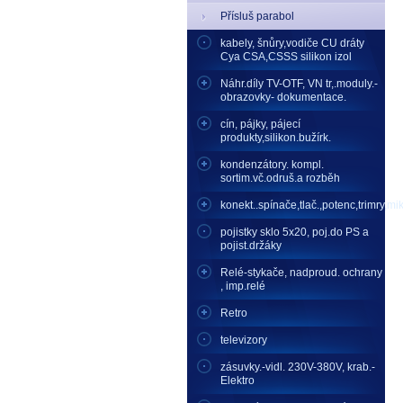
Přísluš parabol
kabely, šnůry,vodiče CU dráty
Cya CSA,CSSS silikon izol
Náhr.díly TV-OTF, VN tr,.moduly.-
obrazovky- dokumentace.
cín, pájky, pájecí
produkty,silikon.bužírk.
kondenzátory. kompl.
sortim.vč.odruš.a rozběh
konekt..spínače,tlač.,potenc,trimry,mikr
pojistky sklo 5x20, poj.do PS a
pojist.držáky
Relé-stykače, nadproud. ochrany
, imp.relé
Retro
televizory
zásuvky.-vidl. 230V-380V, krab.-
Elektro