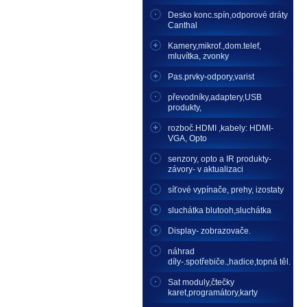
Desko konc.spín,odporové dráty
Canthal
Kamery,mikrof.,dom.telef,
mluvítka, zvonky
Pas.prvky-odpory,varist
převodníky,adaptery,USB
produkty,
rozboč.HDMI ,kabely: HDMI-
VGA, Opto
senzory, opto a IR produkty-
závory- v aktualizaci
síťové vypínače, prehy, izostaty
sluchátka blutooh,sluchátka
Display- zobrazovače.
náhrad
díly-.spotřebiče.,hadice,topná těl.
Sat moduly,čtečky
karet,programátory,karty