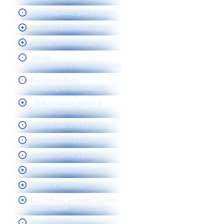
síťové vypínače, prehy, izostaty
sluchátka blutooh,sluchátka
Display- zobrazovače.
náhrad
díly-.spotřebiče.,hadice,topná těl.
Sat moduly,čtečky
karet,programátory,karty
. Dálk.ovladače, vratové a
klíčenky
. internet kab.UTP, FTP a telef
.....Led osvětlení, Lupy ,svítilny,
.pojistky nožové a pro FV
Autorád Blaupunkt-doprodej
Baterie a nabíječky
CD,DVD,dat. produkty,CD přehr-
Retro, Toslink
Domácí spotřebiče,