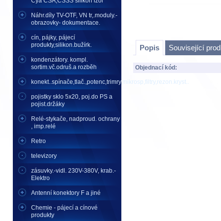
Cya CSA,CSSS silikon izol
Náhr.díly TV-OTF, VN tr,.moduly.-
obrazovky- dokumentace.
cín, pájky, pájecí
produkty,silikon.bužírk.
Popis
Související pro
kondenzátory. kompl.
sortim.vč.odruš.a rozběh
Objednací kód:
konekt..spínače,tlač.,potenc,trimry,mikrosp,filtry,rezon.kryst..
pojistky sklo 5x20, poj.do PS a
pojist.držáky
Relé-stykače, nadproud. ochrany
, imp.relé
Retro
televizory
zásuvky.-vidl. 230V-380V, krab.-
Elektro
Antenní konektory F a jiné
Chemie - pájecí a cínové
produkty