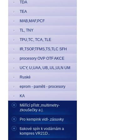
TDA
TEA
MAB,MAF,PCF
TL, TNY
TPU,TC, TCA, TLE
IR,TSOP,TFMS,TS,TLC SFH
procesory OVP OTF AKCE
UCY, U,UAA, UB,.UL,ULN UM
Ruské
eprom - paměti - procesory
KA
Měřící přístr.,multimetry-
zkoušečky a j.
Pro kempink vidl-.zásuvky
tlakové spín k vodárnám a
kompres VR21D..