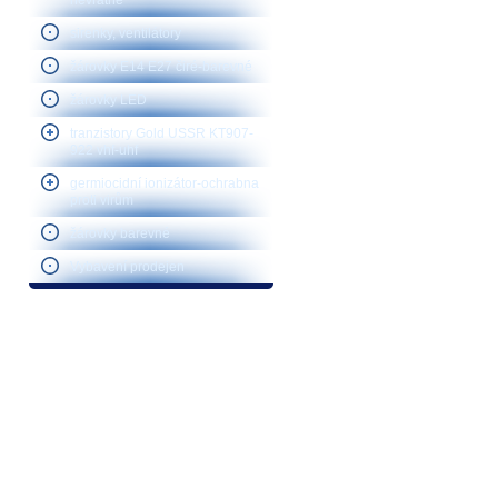
nevratné
sirenky, ventilátory
žárovky E14 E27 čiré-barevné
žárovky LED
tranzistory Gold USSR KT907-
922 vhf-uhf
germiocidní ionizátor-ochrabna
proti virům
žárovky barevné
Vybavení prodejen