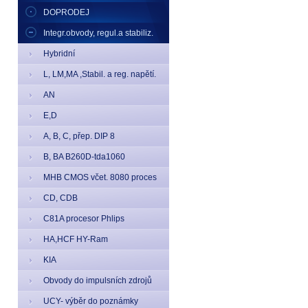
DOPRODEJ
Integr.obvody, regul.a stabiliz.
Hybridní
L, LM,MA ,Stabil. a reg. napětí.
AN
E,D
A, B, C, přep. DIP 8
B, BA B260D-tda1060
MHB CMOS včet. 8080 proces
CD, CDB
C81A procesor Phlips
HA,HCF HY-Ram
KIA
Obvody do impulsních zdrojů
UCY- výběr do poznámky