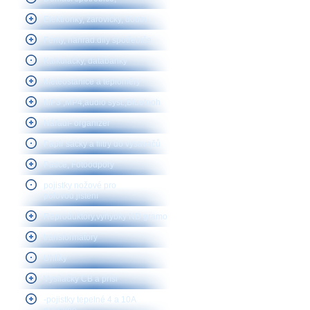
Elektronky, žárovičky, doutn.
Ferity, náhrad.díly spotřebiče
Kalkulačky, databanky
Meteostanice a teploměry
MP3 ,MP4,audio syst.,Bluetooh
Nářadí- organizér
Papír sáčky a filtry do vysavačů
Patice, Fotoodpory
pojistky nožové pro
polovod.jištění
Reproduktory,vyhybky ND gramo
transformátory
Uhlíky
Vysílačky CB a přísl
-pojistky tepelné 4 a 10A