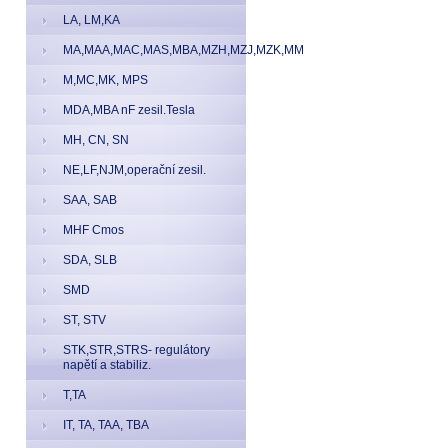
LA, LM,KA
MA,MAA,MAC,MAS,MBA,MZH,MZJ,MZK,MM
M,MC,MK, MPS
MDA,MBA nF zesil.Tesla
MH, CN, SN
NE,LF,NJM,operační zesil.
SAA, SAB
MHF Cmos
SDA, SLB
SMD
ST, STV
STK,STR,STRS- regulátory
napětí a stabiliz.
T,TA
IT, TA, TAA, TBA