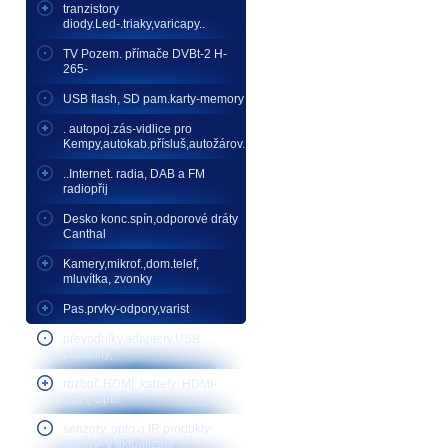
tranzistory
diody.Led-.triaky,varicapy..
TV Pozem. přímače DVBt-2 H-
265-
USB flash, SD pam.karty-memory
. autopoj.zás-vidlice pro
Kempy,autokab.přísluš,autožárov.
..Internet. radia, DAB a FM
radiopřij
Desko konc.spín,odporové dráty
Canthal
Kamery,mikrof.,dom.telef,
mluvítka, zvonky
Pas.prvky-odpory,varist
převodníky,adaptery,USB
produkty,
rozboč.HDMI ,kabely: HDMI-
VGA, Opto
senzory, opto a IR produkty-
závory- v aktualizaci