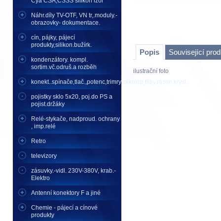
Cya CSA,CSSS silikon izol
Náhr.díly TV-OTF, VN tr,.moduly.-
obrazovky- dokumentace.
cín, pájky, pájecí
produkty,silikon.bužírk.
Popis
Související pro
kondenzátory. kompl.
sortim.vč.odruš.a rozběh
ilustrační foto
konekt..spínače,tlač.,potenc,trimry,mikrosp,filtry,rezon.kryst..
pojistky sklo 5x20, poj.do PS a
pojist.držáky
Relé-stykače, nadproud. ochrany
, imp.relé
Retro
televizory
zásuvky.-vidl. 230V-380V, krab.-
Elektro
Antenní konektory F a jiné
Chemie - pájecí a cínové
produkty