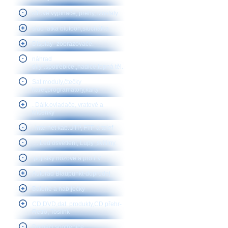
síťové vypínače, prehy, izostaty
sluchátka blutooh,sluchátka
Display- zobrazovače.
náhrad
díly-.spotřebiče.,hadice,topná těl.
Sat moduly,čtečky
karet,programátory,karty
. Dálk.ovladače, vratové a
klíčenky
. internet kab.UTP, FTP a telef
.....Led osvětlení, Lupy ,svítilny,
.pojistky nožové a pro FV
Autorád Blaupunkt-doprodej
Baterie a nabíječky
CD,DVD,dat. produkty,CD přehr-
Retro, Toslink
Domácí spotřebiče,