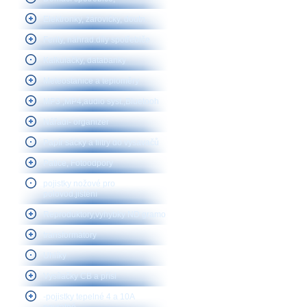
Elektronky, žárovičky, doutn.
Ferity, náhrad.díly spotřebiče
Kalkulačky, databanky
Meteostanice a teploměry
MP3 ,MP4,audio syst.,Bluetooh
Nářadí- organizér
Papír sáčky a filtry do vysavačů
Patice, Fotoodpory
pojistky nožové pro
polovod.jištění
Reproduktory,vyhybky ND gramo
transformátory
Uhlíky
Vysílačky CB a přísl
-pojistky tepelné 4 a 10A