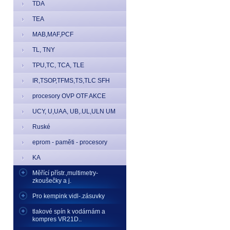
TDA
TEA
MAB,MAF,PCF
TL, TNY
TPU,TC, TCA, TLE
IR,TSOP,TFMS,TS,TLC SFH
procesory OVP OTF AKCE
UCY, U,UAA, UB,.UL,ULN UM
Ruské
eprom - paměti - procesory
KA
Měřící přístr.,multimetry-
zkoušečky a j.
Pro kempink vidl-.zásuvky
tlakové spín k vodárnám a
kompres VR21D..