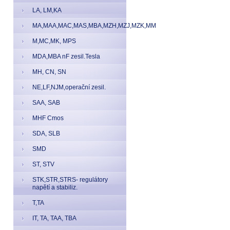
LA, LM,KA
MA,MAA,MAC,MAS,MBA,MZH,MZJ,MZK,MM
M,MC,MK, MPS
MDA,MBA nF zesil.Tesla
MH, CN, SN
NE,LF,NJM,operační zesil.
SAA, SAB
MHF Cmos
SDA, SLB
SMD
ST, STV
STK,STR,STRS- regulátory
napětí a stabiliz.
T,TA
IT, TA, TAA, TBA