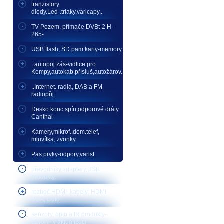
tranzistory
diody.Led-.triaky,varicapy..
TV Pozem. přímače DVBt-2 H-
265-
USB flash, SD pam.karty-memory
. autopoj.zás-vidlice pro
Kempy,autokab.přísluš,autožárov.
..Internet. radia, DAB a FM
radiopřij
Desko konc.spín,odporové dráty
Canthal
Kamery,mikrof.,dom.telef,
mluvítka, zvonky
Pas.prvky-odpory,varist
převodníky,adaptery,USB
produkty,
rozboč.HDMI ,kabely: HDMI-
VGA, Opto
senzory, opto a IR produkty-
závory- v aktualizaci