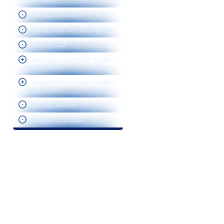
nevratné
sirenky, ventilátory
žárovky E14 E27 čiré-barevné
žárovky LED
tranzistory Gold USSR KT907-
922 vhf-uhf
germiocidní ionizátor-ochrabna
proti virům
žárovky barevné
Vybavení prodejen