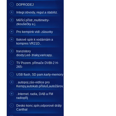
DOPRODEJ
Integr.obvody, regul.a stabiliz.
Měřící přístr.,multimetry-
zkoušečky a j.
Pro kempink vidl-.zásuvky
tlakové spín k vodárnám a
kompres VR21D..
tranzistory
diody.Led-.triaky,varicapy..
TV Pozem. přímače DVBt-2 H-
265-
USB flash, SD pam.karty-memory
. autopoj.zás-vidlice pro
Kempy,autokab.přísluš,autožárov.
..Internet. radia, DAB a FM
radiopřij
Desko konc.spín,odporové dráty
Canthal