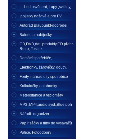
.....Led osvětlení, Lupy ,svítilny,
.pojistky nožové a pro FV
Autorád Blaupunkt-doprodej
Baterie a nabíječky
CD,DVD,dat. produkty,CD přehr-
Retro, Toslink
Domácí spotřebiče,
Elektronky, žárovičky, doutn.
Ferity, náhrad.díly spotřebiče
Kalkulačky, databanky
Meteostanice a teploměry
MP3 ,MP4,audio syst.,Bluetooh
Nářadí- organizér
Papír sáčky a filtry do vysavačů
Patice, Fotoodpory