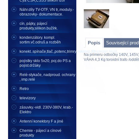
Cya CSA,CSSS silikon izol
Náhr.díly TV-OTF, VN tr,.moduly.-
obrazovky- dokumentace.
cín, pájky, pájecí
produkty,silikon.bužírk.
kondenzátory. kompl.
sortim.vč.odruš.a rozběh
Popis
Související pro
konekt..spínače,tlač.,potenc,trimry,mikrosp,filtry,rezon.kryst..
Na primeru odbočky 140V, 145V,
VÁHA 4,3 Kg toroidní trafo /odděl
pojistky sklo 5x20, poj.do PS a
pojist.držáky
Relé-stykače, nadproud. ochrany
, imp.relé
Retro
televizory
zásuvky.-vidl. 230V-380V, krab.-
Elektro
Antenní konektory F a jiné
Chemie - pájecí a cínové
produkty