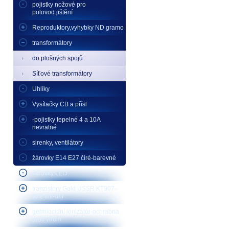
pojistky nožové pro
polovod.jištění
Reproduktory,vyhybky ND gramo
transformátory
do plošných spojů
Síťové transformátory
Uhlíky
Vysílačky CB a přísl
-pojistky tepelné 4 a 10A
nevratné
sirenky, ventilátory
žárovky E14 E27 čiré-barevné
žárovky LED
tranzistory Gold USSR KT907-
922 vhf-uhf
germiocidní ionizátor-ochrabna
proti virům