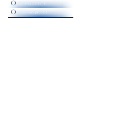
žárovky barevné
Vybavení prodejen