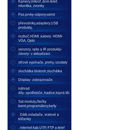
Kamery,mikrof.,dom.telef,
mluvítka, zvonky
Pas.prvky-odpory,varist
převodníky,adaptery,USB
produkty,
rozboč.HDMI ,kabely: HDMI-
VGA, Opto
senzory, opto a IR produkty-
závory- v aktualizaci
síťové vypínače, prehy, izostaty
sluchátka blutooh,sluchátka
Display- zobrazovače.
náhrad
díly-.spotřebiče.,hadice,topná těl.
Sat moduly,čtečky
karet,programátory,karty
. Dálk.ovladače, vratové a
klíčenky
. internet kab.UTP, FTP a telef