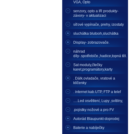
VGA, Opto
senzory, opto a IR produkty-
závory- v aktualizaci
síťové vypínače, prehy, izostaty
sluchátka blutooh,sluchátka
Display- zobrazovače.
náhrad
díly-.spotřebiče.,hadice,topná těl.
Sat moduly,čtečky
karet,programátory,karty
. Dálk.ovladače, vratové a
klíčenky
. internet kab.UTP, FTP a telef
.....Led osvětlení, Lupy ,svítilny,
.pojistky nožové a pro FV
Autorád Blaupunkt-doprodej
Baterie a nabíječky