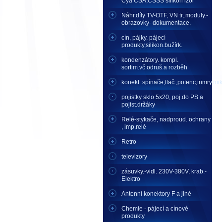
Cya CSA,CSSS silikon izol
Náhr.díly TV-OTF, VN tr,.moduly.-
obrazovky- dokumentace.
cín, pájky, pájecí
produkty,silikon.bužírk.
kondenzátory. kompl.
sortim.vč.odruš.a rozběh
konekt..spínače,tlač.,potenc,trimry,mikr
pojistky sklo 5x20, poj.do PS a
pojist.držáky
Relé-stykače, nadproud. ochrany
, imp.relé
Retro
televizory
zásuvky.-vidl. 230V-380V, krab.-
Elektro
Antenní konektory F a jiné
Chemie - pájecí a cínové
produkty