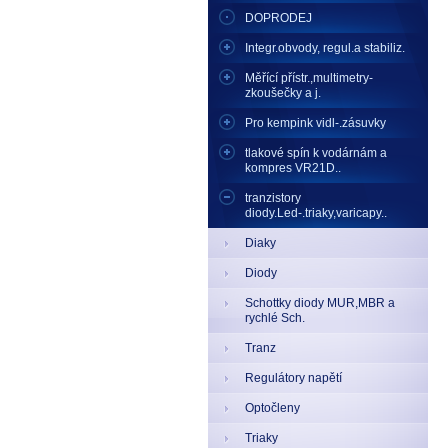
DOPRODEJ
Integr.obvody, regul.a stabiliz.
Měřící přístr.,multimetry-
zkoušečky a j.
Pro kempink vidl-.zásuvky
tlakové spín k vodárnám a
kompres VR21D..
tranzistory
diody.Led-.triaky,varicapy..
Diaky
Diody
Schottky diody MUR,MBR a
rychlé Sch.
Tranz
Regulátory napětí
Optočleny
Triaky