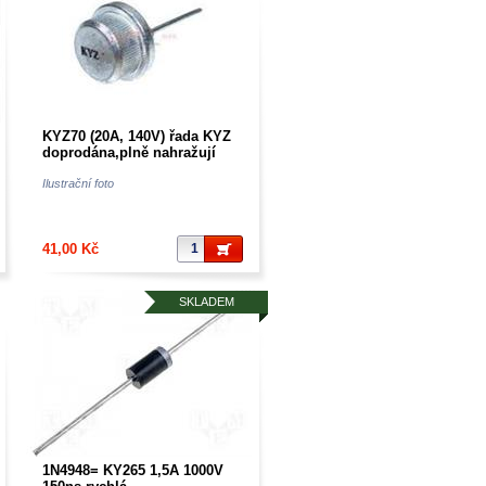
KYZ70 (20A, 140V) řada KYZ
doprodána,plně nahražují
KY3493R
Ilustrační foto
41,00 Kč
SKLADEM
1N4948= KY265 1,5A 1000V