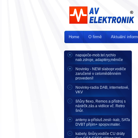
Home
O firmě
Aktuální infor
napaječe-mob.tel.rychlo
nab.zdroje, adaptéry,měniče
Novinky - NEW slabopr.vodiče
zaručené v celoměděnném
provedení!
Novinky-radia DAB, internetové,
VKV
šňůry flexo, Remos a přístroj s
nástrčk.zás.a vidlice vč. Retro
šnůr.
anteny a-přísluš.zesil--kab, SATa
DVBT přijím+ spojov.mater.
kabely, šnůry,vodiče CU dráty