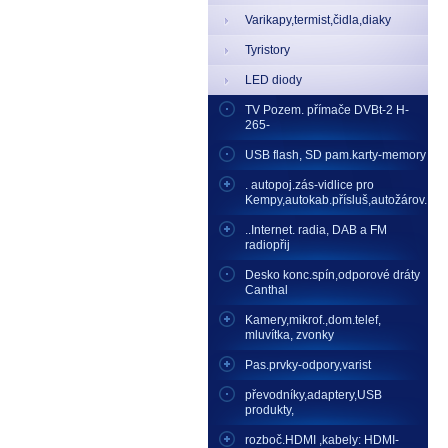
Varikapy,termist,čidla,diaky
Tyristory
LED diody
TV Pozem. přímače DVBt-2 H-
265-
USB flash, SD pam.karty-memory
. autopoj.zás-vidlice pro
Kempy,autokab.přísluš,autožárov.
..Internet. radia, DAB a FM
radiopřij
Desko konc.spín,odporové dráty
Canthal
Kamery,mikrof.,dom.telef,
mluvítka, zvonky
Pas.prvky-odpory,varist
převodníky,adaptery,USB
produkty,
rozboč.HDMI ,kabely: HDMI-