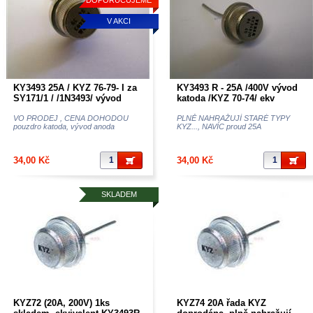
DOPORUČUJEME
V AKCI
KY3493 25A / KYZ 76-79- I za
KY3493 R - 25A /400V vývod
SY171/1 / /1N3493/ vývod
katoda /KYZ 70-74/ ekv
anoda dobrá cena
1n3493R
VO PRODEJ , CENA DOHODOU
PLNĚ NAHRAŽUJÍ STARÉ TYPY
pouzdro katoda, vývod anoda
KYZ..., NAVÍC proud 25A
34,00 Kč
34,00 Kč
SKLADEM
KYZ72 (20A, 200V) 1ks
KYZ74 20A řada KYZ