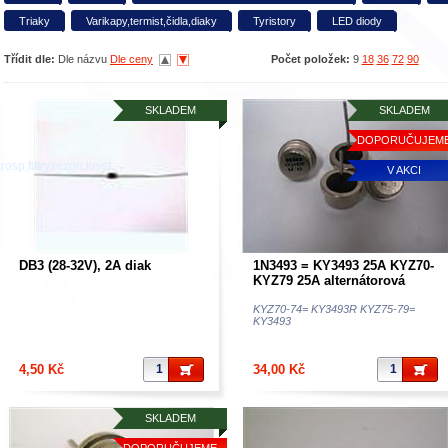
Triaky
Varikapy,termist,čidla,diaky
Tyristory
LED diody
Třídit dle:
Dle názvu
Dle ceny
Počet položek:
9
18
36
72
90
SKLADEM
SKLADEM
DOPORUČUJEM
osp,filtry,rezon.kryst..
V AKCI
DB3 (28-32V), 2A diak
1N3493 = KY3493 25A KYZ70-
KYZ79 25A alternátorová
dioda TESLA v akční ceně
KYZ70-74= KY3493R KYZ75-79=
KY3493
4,50 Kč
34,00 Kč
SKLADEM