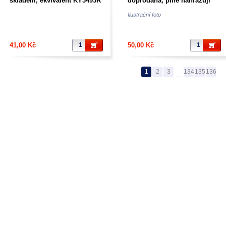
skladem, ekvivalent KY3493R
doprodána, plně nahražují
= 1N3493
KY 3493
Ilustrační foto
41,00 Kč
50,00 Kč
1
2
3
134
135
136
…