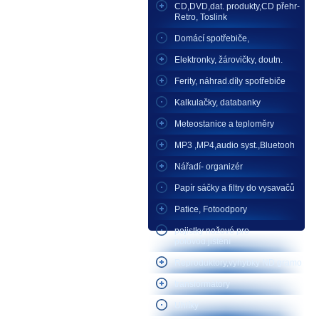
CD,DVD,dat. produkty,CD přehr-
Retro, Toslink
Domácí spotřebiče,
Elektronky, žárovičky, doutn.
Ferity, náhrad.díly spotřebiče
Kalkulačky, databanky
Meteostanice a teploměry
MP3 ,MP4,audio syst.,Bluetooh
Nářadí- organizér
Papír sáčky a filtry do vysavačů
Patice, Fotoodpory
pojistky nožové pro
polovod.jištění
Reproduktory,vyhybky ND gramo
transformátory
Uhlíky