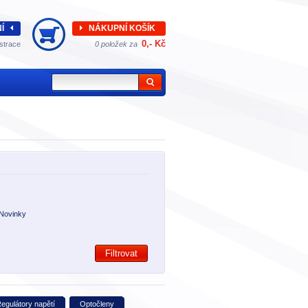
Í
NÁKUPNÍ KOŠÍK
0,- Kč
strace
0 položek za
Novinky
Filtrovat
egulátory napětí
Optočleny