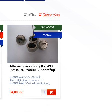
mřížka
řádkový výpis
SKLADEM
E
V AKCI
Alternátorové diody KY3493
,KY3493R 25A/400V nahražují
KYZ70-KYZ79 dobrá cena
KY3493= KYZ75-79 DRÁT
ANODA,katoda spodní část
KY3493R=KYZ70-74 drát katoda,
anoda...
34,00 Kč