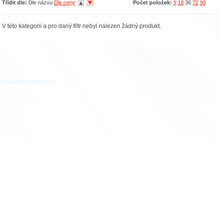
Třídit dle:
Dle názvu
Dle ceny
Počet položek:
9
18
36
72
90
V této kategorii a pro daný filtr nebyl nalezen žádný produkt.
osp,filtry,rezon.kryst..