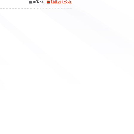
mřížka
řádkový výpis