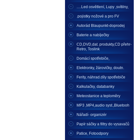
.....Led osvětlení, Lupy ,svítilny,
.pojistky nožové a pro FV
Autorád Blaupunkt-doprodej
Baterie a nabíječky
CD,DVD,dat. produkty,CD přehr-
Retro, Toslink
Domácí spotřebiče,
Elektronky, žárovičky, doutn.
Ferity, náhrad.díly spotřebiče
Kalkulačky, databanky
Meteostanice a teploměry
MP3 ,MP4,audio syst.,Bluetooh
Nářadí- organizér
Papír sáčky a filtry do vysavačů
Patice, Fotoodpory