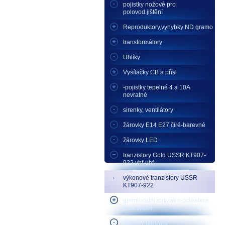
pojistky nožové pro
polovod.jištění
Reproduktory,vyhybky ND gramo
transformátory
Uhlíky
Vysílačky CB a přísl
-pojistky tepelné 4 a 10A
nevratné
sirenky, ventilátory
žárovky E14 E27 čiré-barevné
žárovky LED
tranzistory Gold USSR KT907-
922 vhf-uhf
výkonové tranzistory USSR
KT907-922
germiocidní ionizátor-ochrabna
proti virům
žárovky barevné