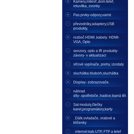
Kamery,mikrof.,dom.telef,
mluvítka, zvonky
Pas.prvky-odpory,varist
převodníky,adaptery,USB
produkty,
rozboč.HDMI ,kabely: HDMI-
VGA, Opto
senzory, opto a IR produkty-
závory- v aktualizaci
síťové vypínače, prehy, izostaty
sluchátka blutooh,sluchátka
Display- zobrazovače.
náhrad
díly-.spotřebiče.,hadice,topná těl.
Sat moduly,čtečky
karet,programátory,karty
. Dálk.ovladače, vratové a
klíčenky
. internet kab.UTP, FTP a telef