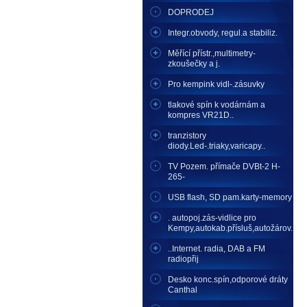
DOPRODEJ
Integr.obvody, regul.a stabiliz.
Měřící přístr.,multimetry-
zkoušečky a j.
Pro kempink vidl-.zásuvky
tlakové spín k vodárnám a
kompres VR21D..
tranzistory
diody.Led-.triaky,varicapy..
TV Pozem. přímače DVBt-2 H-
265-
USB flash, SD pam.karty-memory
. autopoj.zás-vidlice pro
Kempy,autokab.přísluš,autožárov.
..Internet. radia, DAB a FM
radiopřij
Desko konc.spín,odporové dráty
Canthal