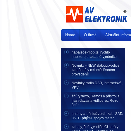
Home
O firmě
Aktuální infor
napaječe-mob.tel.rychlo
nab.zdroje, adaptéry,měniče
Novinky - NEW slabopr.vodiče
zaručené v celoměděnném
provedení!
Novinky-radia DAB, internetové,
VKV
šňůry flexo, Remos a přístroj s
nástrčk.zás.a vidlice vč. Retro
šnůr.
anteny a-přísluš.zesil--kab, SATa
DVBT přijím+ spojov.mater.
kabely, šnůry,vodiče CU dráty