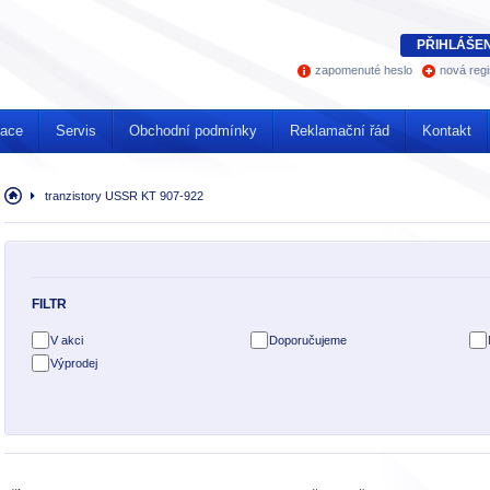
PŘIHLÁŠEN
zapomenuté heslo
nová regi
mace
Servis
Obchodní podmínky
Reklamační řád
Kontakt
Úvodní
tranzistory USSR KT 907-922
stránka
FILTR
V akci
Doporučujeme
Výprodej