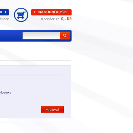
Í
NÁKUPNÍ KOŠÍK
0,- Kč
strace
0 položek za
Novinky
Filtrovat