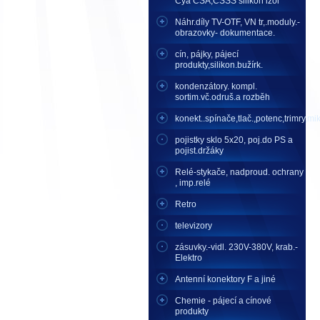
Cya CSA,CSSS silikon izol
Náhr.díly TV-OTF, VN tr,.moduly.-
obrazovky- dokumentace.
cín, pájky, pájecí
produkty,silikon.bužírk.
kondenzátory. kompl.
sortim.vč.odruš.a rozběh
konekt..spínače,tlač.,potenc,trimry,mikr
pojistky sklo 5x20, poj.do PS a
pojist.držáky
Relé-stykače, nadproud. ochrany
, imp.relé
Retro
televizory
zásuvky.-vidl. 230V-380V, krab.-
Elektro
Antenní konektory F a jiné
Chemie - pájecí a cínové
produkty