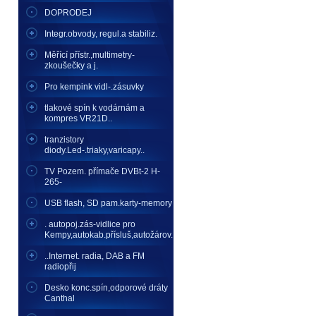
DOPRODEJ
Integr.obvody, regul.a stabiliz.
Měřící přístr.,multimetry-
zkoušečky a j.
Pro kempink vidl-.zásuvky
tlakové spín k vodárnám a
kompres VR21D..
tranzistory
diody.Led-.triaky,varicapy..
TV Pozem. přímače DVBt-2 H-
265-
USB flash, SD pam.karty-memory
. autopoj.zás-vidlice pro
Kempy,autokab.přísluš,autožárov.
..Internet. radia, DAB a FM
radiopřij
Desko konc.spín,odporové dráty
Canthal