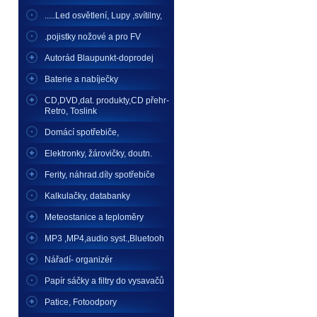
.....Led osvětlení, Lupy ,svítilny,
.pojistky nožové a pro FV
Autorád Blaupunkt-doprodej
Baterie a nabíječky
CD,DVD,dat. produkty,CD přehr-
Retro, Toslink
Domácí spotřebiče,
Elektronky, žárovičky, doutn.
Ferity, náhrad.díly spotřebiče
Kalkulačky, databanky
Meteostanice a teploměry
MP3 ,MP4,audio syst.,Bluetooh
Nářadí- organizér
Papír sáčky a filtry do vysavačů
Patice, Fotoodpory