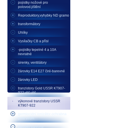
pojistky nožové pro
polovod.jištění
Reproduktory,vyhybky ND gramo
transformátory
Uhlíky
Vysílačky CB a přísl
-pojistky tepelné 4 a 10A
nevratné
sirenky, ventilátory
žárovky E14 E27 čiré-barevné
žárovky LED
tranzistory Gold USSR KT907-
922 vhf-uhf
výkonové tranzistory USSR
KT907-922
germiocidní ionizátor-ochrabna
proti virům
žárovky barevné