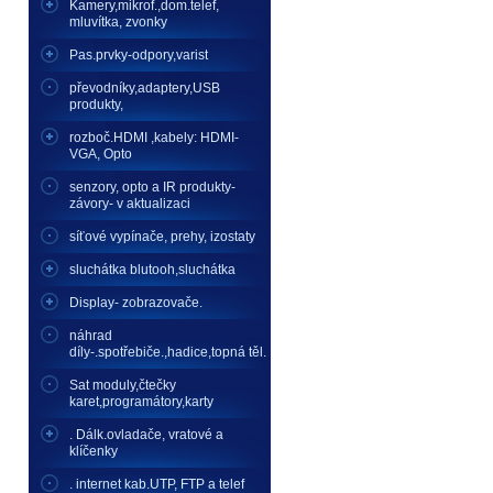
Kamery,mikrof.,dom.telef,
mluvítka, zvonky
Pas.prvky-odpory,varist
převodníky,adaptery,USB
produkty,
rozboč.HDMI ,kabely: HDMI-
VGA, Opto
senzory, opto a IR produkty-
závory- v aktualizaci
síťové vypínače, prehy, izostaty
sluchátka blutooh,sluchátka
Display- zobrazovače.
náhrad
díly-.spotřebiče.,hadice,topná těl.
Sat moduly,čtečky
karet,programátory,karty
. Dálk.ovladače, vratové a
klíčenky
. internet kab.UTP, FTP a telef