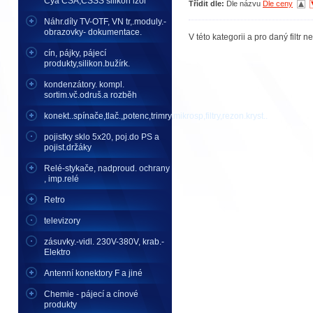
Cya CSA,CSSS silikon izol
Třídit dle:
Dle názvu
Dle ceny
Náhr.díly TV-OTF, VN tr,.moduly.-
obrazovky- dokumentace.
V této kategorii a pro daný filtr 
cín, pájky, pájecí
produkty,silikon.bužírk.
kondenzátory. kompl.
sortim.vč.odruš.a rozběh
konekt..spínače,tlač.,potenc,trimry,mikrosp,filtry,rezon.kryst..
pojistky sklo 5x20, poj.do PS a
pojist.držáky
Relé-stykače, nadproud. ochrany
, imp.relé
Retro
televizory
zásuvky.-vidl. 230V-380V, krab.-
Elektro
Antenní konektory F a jiné
Chemie - pájecí a cínové
produkty