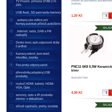
uveďte do poznámky požadovan
TV Pozem. přímače DVBt-2 H-
hodnotu
265-
USB flash, SD pam.karty-memory
1,20 Kč
. autopoj.zás-vidlice pro
Kempy,autokab.přísluš,autožárov.
SKLAD
..Internet. radia, DAB a FM
radiopřij
Desko konc.spín,odporové dráty
Canthal
Kamery,mikrof.,dom.telef,
mluvítka, zvonky
Pas.prvky-odpory,varist
PNC11 6K8 0,5W Keramick
trimr
převodníky,adaptery,USB
produkty,
Ilustrační foto
rozboč.HDMI ,kabely: HDMI-
VGA, Opto
4,00 Kč
senzory, opto a IR produkty-
závory- v aktualizaci
SKLAD
síťové vypínače, prehy, izostaty