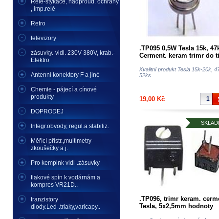
Relé-stykače, nadproud. ochrany
, imp.relé
Retro
televizory
.TP095 0,5W Tesla 15k, 47
zásuvky.-vidl. 230V-380V, krab.-
Cerment. keram trimr do t
Elektro
spojů- ,hodnotu uveďte d
pozn.
Kvalitní produkt Tesla 15k-20k, 4
Antenní konektory F a jiné
52ks
Chemie - pájecí a cínové
produkty
19,00 Kč
DOPRODEJ
SKLAD
Integr.obvody, regul.a stabiliz.
Měřící přístr.,multimetry-
zkoušečky a j.
Pro kempink vidl-.zásuvky
tlakové spín k vodárnám a
kompres VR21D..
.TP096, trimr keram. cerm
tranzistory
Tesla, 5x2,5mm hodnoty
diody.Led-.triaky,varicapy..
100R, 4K7, 33K do tišť sp