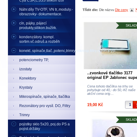
Cya CSA,CSSS silikon izol
Náhr.díly TV-OTF, VN tr,.moduly.-
Třídit dle:
Dle názvu
Dle ceny
obrazovky- dokumentace.
cín, pájky, pájecí
SKLAD
produkty,silikon.bužírk.
kondenzátory. kompl.
sortim.vč.odruš.a rozběh
konekt..spínače,tlač.,potenc,trimry,mikrosp,filtry,rezon.kryst..
potenciometry TP,
izostaty
..zvonkové tlačítko 3177
original EP Jablonec supe
Konektory
cena
Cena tohoto tlačítka na trhu se
Krystaly
pohybuje od 40,- do 50,-Kč naše
akční cena orig....
Mikrospínače, spínače, tlačítka
19,00 Kč
Rezonátory pro vysíl. DO, Filtry
Trimry
SKLAD
pojistky sklo 5x20, poj.do PS a
pojist.držáky