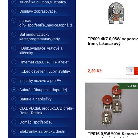
sluchátka blutooh,sluchátka
Display- zobrazovače.
náhrad
díly-.spotřebiče.,hadice,topná těl.
Sat moduly,čtečky
TP009 4K7 0,05W odporov
karet,programátory,karty
trimr, lakosazový
. Dálk.ovladače, vratové a
klíčenky
. internet kab.UTP, FTP a telef
2,20 Kč
.....Led osvětlení, Lupy ,svítilny,
.pojistky nožové a pro FV
SKLAD
Autorád Blaupunkt-doprodej
Baterie a nabíječky
CD,DVD,dat. produkty,CD přehr-
Retro, Toslink
Domácí spotřebiče,
Elektronky, žárovičky, doutn.
TP016 0,5W 500V Keram.t