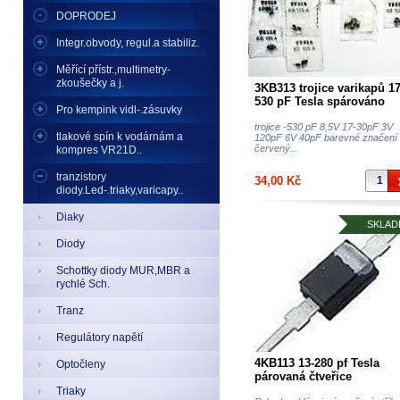
DOPRODEJ
Integr.obvody, regul.a stabiliz.
Měřící přístr.,multimetry-
zkoušečky a j.
3KB313 trojice varikapů 17
530 pF Tesla spárováno
Pro kempink vidl-.zásuvky
trojice -530 pF 8,5V 17-30pF 3V
tlakové spín k vodárnám a
120pF 6V 40pF barevné značení b
červený...
kompres VR21D..
tranzistory
34,00 Kč
diody.Led-.triaky,varicapy..
Diaky
SKLAD
Diody
Schottky diody MUR,MBR a
rychlé Sch.
Tranz
Regulátory napětí
4KB113 13-280 pf Tesla
Optočleny
párovaná čtveřice
Triaky