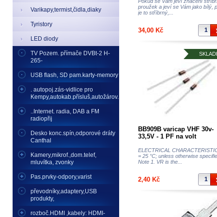
Pokud se Vám jeví značení stříb
proužek a jeví se Vám jako bílý, 
Varikapy,termist,čidla,diaky
je to stříbrný,...
Tyristory
34,00 Kč
LED diody
TV Pozem. přímače DVBt-2 H-
SKLAD
265-
USB flash, SD pam.karty-memory
. autopoj.zás-vidlice pro
Kempy,autokab.přísluš,autožárov.
..Internet. radia, DAB a FM
radiopřij
BB909B varicap VHF 30v-
Desko konc.spín,odporové dráty
33,5V - 1 PF na volt
Canthal
ELECTRICAL CHARACTERISTIC
Kamery,mikrof.,dom.telef,
= 25 °C; unless otherwise specifi
mluvítka, zvonky
Note 1. VR is the...
Pas.prvky-odpory,varist
2,40 Kč
převodníky,adaptery,USB
produkty,
rozboč.HDMI ,kabely: HDMI-