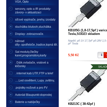
VGA, Opto
senzory, opto a IR produkty-
závory- v aktualizaci
síťové vypínače, prehy, izostaty
sluchátka blutooh,sluchátka
KB105G (1,8-17,5pf ) varic
Tesla,SOD23 skladem
Display- zobrazovače.
Napětí: při 1V 17,7pF při 28V 1,5-
náhrad
pF Tesla
díly-.spotřebiče.,hadice,topná těl.
Sat moduly,čtečky
5,50 Kč
karet,programátory,karty
. Dálk.ovladače, vratové a
klíčenky
SKLAD
. internet kab.UTP, FTP a telef
.....Led osvětlení, Lupy ,svítilny,
.pojistky nožové a pro FV
Autorád Blaupunkt-doprodej
Baterie a nabíječky
KB213C ( 38-42pf )