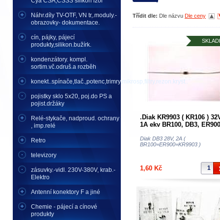
Cya CSA,CSSS silikon izol
Náhr.díly TV-OTF, VN tr,.moduly.-
Třídit dle:
Dle názvu
Dle ceny
obrazovky- dokumentace.
cín, pájky, pájecí
SKLAD
produkty,silikon.bužírk.
kondenzátory. kompl.
sortim.vč.odruš.a rozběh
konekt..spínače,tlač.,potenc,trimry,mikrosp,filtry,rezon.kryst..
pojistky sklo 5x20, poj.do PS a
pojist.držáky
.Diak KR9903 ( KR106 ) 32
Relé-stykače, nadproud. ochrany
1A ekv BR100, DB3, ER90
, imp.relé
DIAK
Diak DB3 28V, 2A (
Retro
BR100=ER900=KR9903 )
televizory
1,60 Kč
zásuvky.-vidl. 230V-380V, krab.-
Elektro
Antenní konektory F a jiné
Chemie - pájecí a cínové
produkty