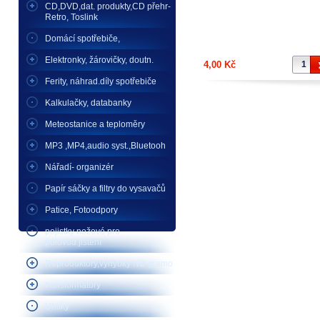
CD,DVD,dat. produkty,CD přehr-
Retro, Toslink
Domácí spotřebiče,
Elektronky, žárovičky, doutn.
4,00 Kč
Ferity, náhrad.díly spotřebiče
Kalkulačky, databanky
Meteostanice a teploměry
MP3 ,MP4,audio syst.,Bluetooh
Nářadí- organizér
Papír sáčky a filtry do vysavačů
Patice, Fotoodpory
pojistky nožové pro
polovod.jištění
Reproduktory,vyhybky ND gramo
transformátory
Uhlíky