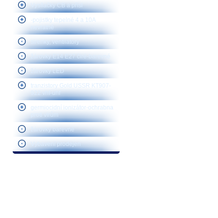
Vysílačky CB a přísl
-pojistky tepelné 4 a 10A
nevratné
sirenky, ventilátory
žárovky E14 E27 čiré-barevné
žárovky LED
tranzistory Gold USSR KT907-
922 vhf-uhf
germiocidní ionizátor-ochrabna
proti virům
žárovky barevné
Vybavení prodejen