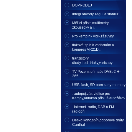
DOPRODEJ
Integr.obvody, regul.a stabiliz.
Měřící přístr.,multimetry-
zkoušečky a j.
Pro kempink vidl-.zásuvky
tlakové spín k vodárnám a
kompres VR21D..
tranzistory
diody.Led-.triaky,varicapy..
TV Pozem. přímače DVBt-2 H-
265-
USB flash, SD pam.karty-memory
. autopoj.zás-vidlice pro
Kempy,autokab.přísluš,autožárov.
..Internet. radia, DAB a FM
radiopřij
Desko konc.spín,odporové dráty
Canthal