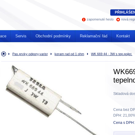
PŘIHLÁŠEN
zapomenuté heslo
nová regi
mace
Servis
Obchodní podmínky
Reklamační řád
Kontakt
Úvodní
Pas.prvky-odpory,varist
keram rad od 1 ohm
WK 669 44 - 3W s tep.pojist.
stránka
WK669
tepeln
Skladová dos
Cena bez DP
DPH:
21,00
Cena s DPH: