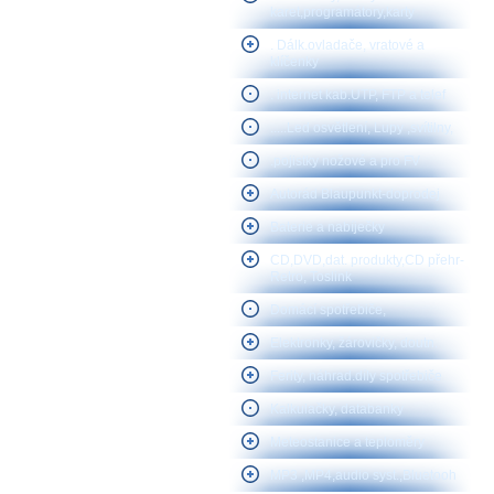
karet,programátory,karty
. Dálk.ovladače, vratové a
klíčenky
. internet kab.UTP, FTP a telef
.....Led osvětlení, Lupy ,svítilny,
.pojistky nožové a pro FV
Autorád Blaupunkt-doprodej
Baterie a nabíječky
CD,DVD,dat. produkty,CD přehr-
Retro, Toslink
Domácí spotřebiče,
Elektronky, žárovičky, doutn.
Ferity, náhrad.díly spotřebiče
Kalkulačky, databanky
Meteostanice a teploměry
MP3 ,MP4,audio syst.,Bluetooh