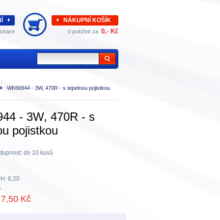
Í
NÁKUPNÍ KOŠÍK
0,- Kč
strace
0 položek za
WK66944 - 3W, 470R - s tepelnou pojistkou
44 - 3W, 470R - s
ou pojistkou
tupnost:
do 10 kusů
H:
6,20
%
7,50 Kč