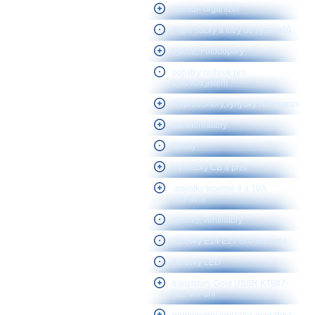
Nářadí- organizér
Papír sáčky a filtry do vysavačů
Patice, Fotoodpory
pojistky nožové pro
polovod.jištění
Reproduktory,vyhybky ND gramo
transformátory
Uhlíky
Vysílačky CB a přísl
-pojistky tepelné 4 a 10A
nevratné
sirenky, ventilátory
žárovky E14 E27 čiré-barevné
žárovky LED
tranzistory Gold USSR KT907-
922 vhf-uhf