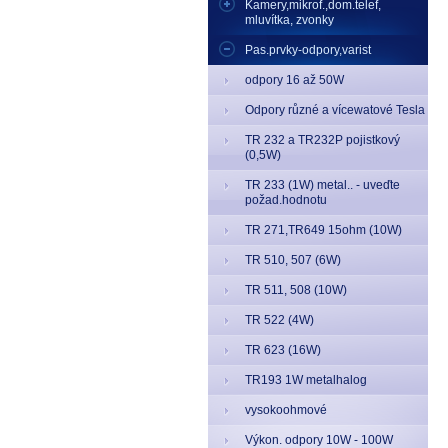
Kamery,mikrof.,dom.telef,
mluvítka, zvonky
Pas.prvky-odpory,varist
odpory 16 až 50W
Odpory různé a vícewatové Tesla
TR 232 a TR232P pojistkový
(0,5W)
TR 233 (1W) metal.. - uveďte
požad.hodnotu
TR 271,TR649 15ohm (10W)
TR 510, 507 (6W)
TR 511, 508 (10W)
TR 522 (4W)
TR 623 (16W)
TR193 1W metalhalog
vysokoohmové
Výkon. odpory 10W - 100W