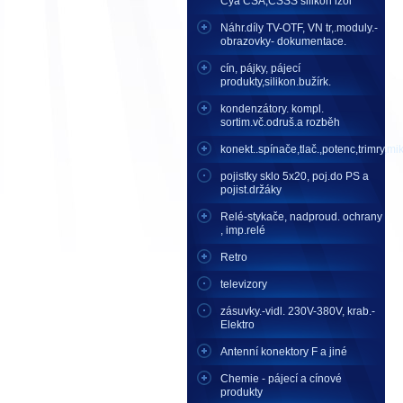
Cya CSA,CSSS silikon izol
Náhr.díly TV-OTF, VN tr,.moduly.-
obrazovky- dokumentace.
cín, pájky, pájecí
produkty,silikon.bužírk.
kondenzátory. kompl.
sortim.vč.odruš.a rozběh
konekt..spínače,tlač.,potenc,trimry,mikr
pojistky sklo 5x20, poj.do PS a
pojist.držáky
Relé-stykače, nadproud. ochrany
, imp.relé
Retro
televizory
zásuvky.-vidl. 230V-380V, krab.-
Elektro
Antenní konektory F a jiné
Chemie - pájecí a cínové
produkty