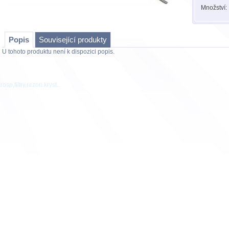
Množství:
Popis
Související produkty
U tohoto produktu není k dispozici popis.
osp,filtry,rezon.kryst..