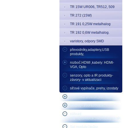
TR 15W UR006, TR512, 509
TR 272 (15W)
TR 191 0,25W metalhalog
TR 192 0,6W metalhalog.
varistory, odpory SMD
převodníky,adaptery,USB
produkty,
rozboč.HDMI ,kabely: HDMI-
VGA, Opto
senzory, opto a IR produkty-
závory- v aktualizaci
síťové vypínače, prehy, izostaty
sluchátka blutooh,sluchátka
Display- zobrazovače.
náhrad
díly-.spotřebiče.,hadice,topná těl.
Sat moduly,čtečky