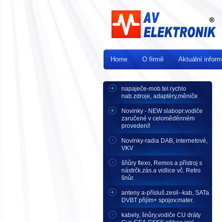
Home
O firmě
Aktuální infor
napaječe-mob.tel.rychlo
nab.zdroje, adaptéry,měniče
Novinky - NEW slabopr.vodiče
zaručené v celoměděnném
provedení!
Novinky-radia DAB, internetové,
VKV
šňůry flexo, Remos a přístroj s
nástrčk.zás.a vidlice vč. Retro
šnůr.
anteny a-přísluš.zesil--kab, SATa
DVBT přijím+ spojov.mater.
kabely, šnůry,vodiče CU dráty