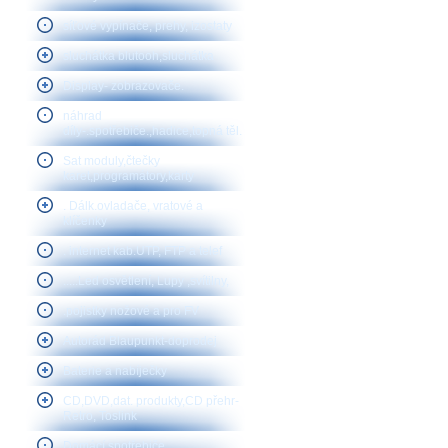
síťové vypínače, prehy, izostaty
sluchátka blutooh,sluchátka
Display- zobrazovače.
náhrad
díly-.spotřebiče.,hadice,topná těl.
Sat moduly,čtečky
karet,programátory,karty
. Dálk.ovladače, vratové a
klíčenky
. internet kab.UTP, FTP a telef
.....Led osvětlení, Lupy ,svítilny,
.pojistky nožové a pro FV
Autorád Blaupunkt-doprodej
Baterie a nabíječky
CD,DVD,dat. produkty,CD přehr-
Retro, Toslink
Domácí spotřebiče,