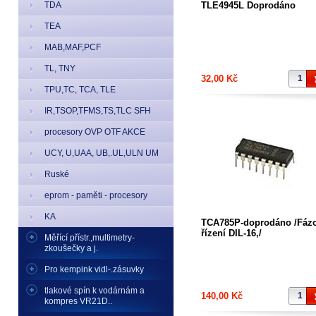
TDA
TLE4945L Doprodáno
TEA
MAB,MAF,PCF
TL, TNY
32,00 Kč
TPU,TC, TCA, TLE
IR,TSOP,TFMS,TS,TLC SFH
procesory OVP OTF AKCE
UCY, U,UAA, UB,.UL,ULN UM
Ruské
eprom - paměti - procesory
KA
TCA785P-doprodáno /Fáz
řízení DIL-16,/
Měřící přístr.,multimetry-
zkoušečky a j.
Pro kempink vidl-.zásuvky
tlakové spín k vodárnám a
140,00 Kč
kompres VR21D..