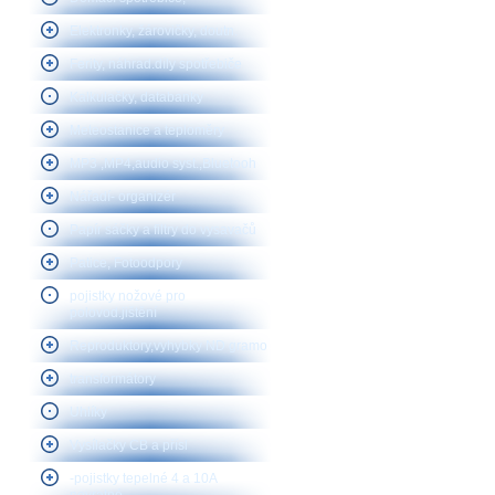
Elektronky, žárovičky, doutn.
Ferity, náhrad.díly spotřebiče
Kalkulačky, databanky
Meteostanice a teploměry
MP3 ,MP4,audio syst.,Bluetooh
Nářadí- organizér
Papír sáčky a filtry do vysavačů
Patice, Fotoodpory
pojistky nožové pro
polovod.jištění
Reproduktory,vyhybky ND gramo
transformátory
Uhlíky
Vysílačky CB a přísl
-pojistky tepelné 4 a 10A