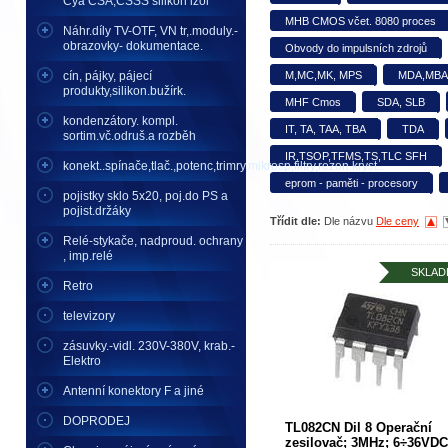
Cya CSA,CSSS silikon izol
MHB CMOS včet. 8080 proces
Náhr.díly TV-OTF, VN tr,.moduly.-
obrazovky- dokumentace.
Obvody do impulsních zdrojů
cín, pájky, pájecí
M,MC,MK, MPS
MDA,MBA n
produkty,silikon.bužírk.
MHF Cmos
SDA, SLB
kondenzátory. kompl.
IT, TA, TAA, TBA
TDA
sortim.vč.odruš.a rozběh
IR,TSOP,TFMS,TS,TLC SFH
konekt..spínače,tlač.,potenc,trimry,mikrosp,filtry,rezon.kryst..
eprom - paměti - procesory
pojistky sklo 5x20, poj.do PS a
pojist.držáky
Třídit dle:
Dle názvu
Dle ceny
Relé-stykače, nadproud. ochrany
, imp.relé
SKLAD
Retro
televizory
zásuvky.-vidl. 230V-380V, krab.-
Elektro
Antenní konektory F a jiné
DOPRODEJ
TL082CN Dil 8 Operační
zesilovač; 3MHz; 6÷36VDC