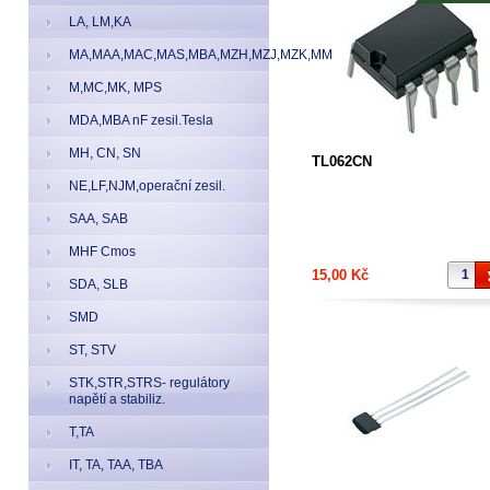
LA, LM,KA
MA,MAA,MAC,MAS,MBA,MZH,MZJ,MZK,MM
M,MC,MK, MPS
MDA,MBA nF zesil.Tesla
MH, CN, SN
TL062CN
NE,LF,NJM,operační zesil.
SAA, SAB
MHF Cmos
15,00 Kč
SDA, SLB
SMD
ST, STV
STK,STR,STRS- regulátory
napětí a stabiliz.
T,TA
IT, TA, TAA, TBA