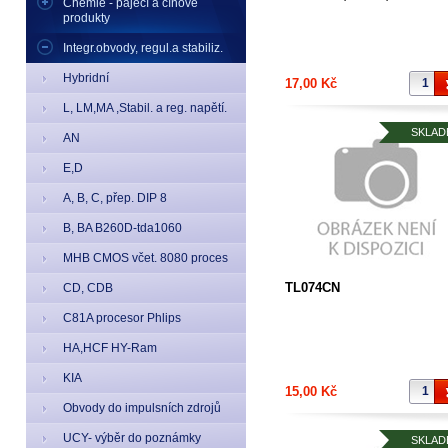
Chemie - pájecí a cínové
Kanály: 2; DIP8 ST
produkty
Integr.obvody, regul.a stabiliz.
Hybridní
17,00 Kč
L, LM,MA ,Stabil. a reg. napětí.
SKLAD
AN
E,D
A, B, C, přep. DIP 8
B, BA B260D-tda1060
MHB CMOS včet. 8080 proces
TL074CN
CD, CDB
C81A procesor Phlips
HA,HCF HY-Ram
KIA
15,00 Kč
Obvody do impulsních zdrojů
UCY- výběr do poznámky
SKLAD