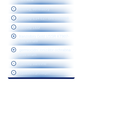
nevratné
sirenky, ventilátory
žárovky E14 E27 čiré-barevné
žárovky LED
tranzistory Gold USSR KT907-
922 vhf-uhf
germiocidní ionizátor-ochrabna
proti virům
žárovky barevné
Vybavení prodejen