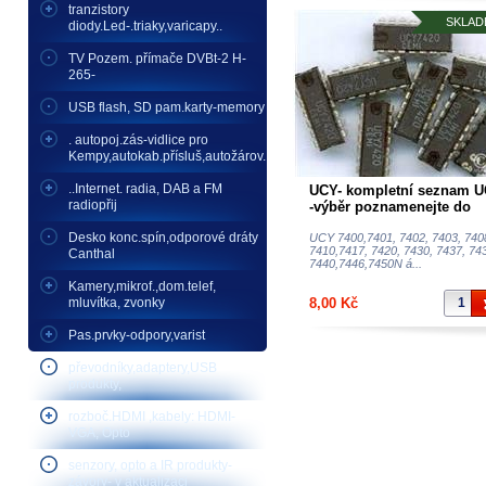
tranzistory
SKLAD
diody.Led-.triaky,varicapy..
TV Pozem. přímače DVBt-2 H-
265-
USB flash, SD pam.karty-memory
. autopoj.zás-vidlice pro
Kempy,autokab.přísluš,autožárov.
..Internet. radia, DAB a FM
UCY- kompletní seznam 
radiopřij
-výběr poznamenejte do
poznámky
Desko konc.spín,odporové dráty
UCY 7400,7401, 7402, 7403, 740
7410,7417, 7420, 7430, 7437, 74
Canthal
7440,7446,7450N á...
Kamery,mikrof.,dom.telef,
mluvítka, zvonky
8,00 Kč
Pas.prvky-odpory,varist
převodníky,adaptery,USB
produkty,
rozboč.HDMI ,kabely: HDMI-
VGA, Opto
senzory, opto a IR produkty-
závory- v aktualizaci