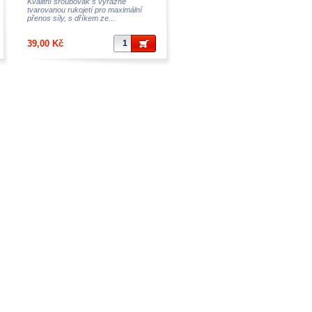
Kvalitní šroubovák s výrazně
tvarovanou rukojetí pro maximální
přenos síly, s dříkem ze...
39,00 Kč