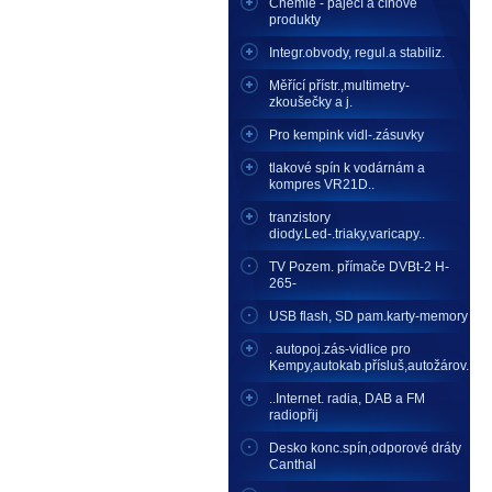
Chemie - pájecí a cínové
produkty
Integr.obvody, regul.a stabiliz.
Měřící přístr.,multimetry-
zkoušečky a j.
Pro kempink vidl-.zásuvky
tlakové spín k vodárnám a
kompres VR21D..
tranzistory
diody.Led-.triaky,varicapy..
TV Pozem. přímače DVBt-2 H-
265-
USB flash, SD pam.karty-memory
. autopoj.zás-vidlice pro
Kempy,autokab.přísluš,autožárov.
..Internet. radia, DAB a FM
radiopřij
Desko konc.spín,odporové dráty
Canthal