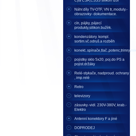
Cya CSA,CSSS silikon izol
Náhr.díly TV-OTF, VN tr,.moduly.-
obrazovky- dokumentace.
cín, pájky, pájecí
produkty,silikon.bužírk.
kondenzátory. kompl.
sortim.vč.odruš.a rozběh
konekt..spínače,tlač.,potenc,trimry,mikr
pojistky sklo 5x20, poj.do PS a
pojist.držáky
Relé-stykače, nadproud. ochrany
, imp.relé
Retro
televizory
zásuvky.-vidl. 230V-380V, krab.-
Elektro
Antenní konektory F a jiné
DOPRODEJ