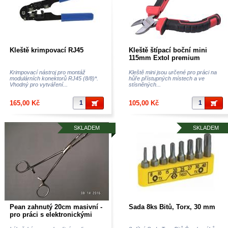
Kleště krimpovací RJ45
Kleště štípací boční mini
115mm Extol premium
Krimpovací nástroj pro montáž
Kleště mini jsou určené pro práci na
modulárních konektorů RJ45 (8/8)*.
hůře přístupných místech a ve
Vhodný pro vytváření...
stísněných...
165,00 Kč
105,00 Kč
SKLADEM
SKLADEM
Pean zahnutý 20cm masivní -
Sada 8ks Bitů, Torx, 30 mm
pro práci s elektronickými
součástkami