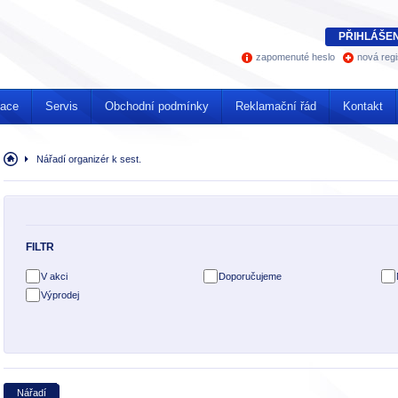
PŘIHLÁŠEN
zapomenuté heslo
nová regi
mace
Servis
Obchodní podmínky
Reklamační řád
Kontakt
Úvodní
Nářadí organizér k sest.
stránka
FILTR
V akci
Doporučujeme
Výprodej
Nářadí