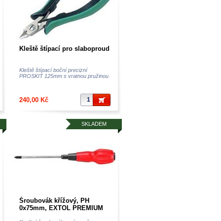
Kleště štípací pro slaboproud
Kleště štípací boční precizní
PROSKIT 125mm s vratnou pružinou
240,00 Kč
SKLADEM
Šroubovák křížový, PH
0x75mm, EXTOL PREMIUM