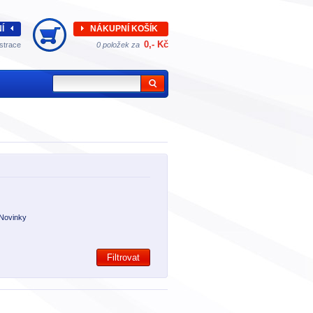
Í
NÁKUPNÍ KOŠÍK
0,- Kč
strace
0 položek za
Novinky
Filtrovat