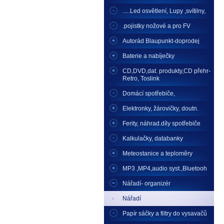
.....Led osvětlení, Lupy ,svítilny,
.pojistky nožové a pro FV
Autorád Blaupunkt-doprodej
Baterie a nabíječky
CD,DVD,dat. produkty,CD přehr-
Retro, Toslink
Domácí spotřebiče,
Elektronky, žárovičky, doutn.
Ferity, náhrad.díly spotřebiče
Kalkulačky, databanky
Meteostanice a teploměry
MP3 ,MP4,audio syst.,Bluetooh
Nářadí- organizér
Nářadí
Papír sáčky a filtry do vysavačů