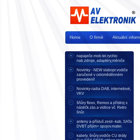
Home
O firmě
Aktuální infor
napaječe-mob.tel.rychlo
nab.zdroje, adaptéry,měniče
Novinky - NEW slabopr.vodiče
zaručené v celoměděnném
provedení!
Novinky-radia DAB, internetové,
VKV
šňůry flexo, Remos a přístroj s
nástrčk.zás.a vidlice vč. Retro
šnůr.
anteny a-přísluš.zesil--kab, SATa
DVBT přijím+ spojov.mater.
kabely, šnůry,vodiče CU dráty