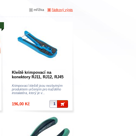
mřížka
řádkový výpis
Kleště krimpovací na
konektory RJ11, RJ12, RJ45
Krimpovací kleště jsou nezbytným
produktem určeným pro každého
instalatéra, který je v...
196,00 Kč