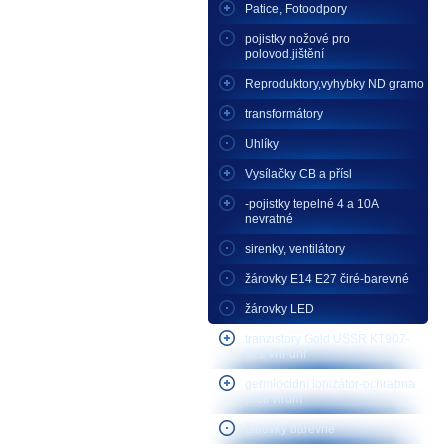
Patice, Fotoodpory
pojistky nožové pro
polovod.jištění
Reproduktory,vyhybky ND gramo
transformátory
Uhlíky
Vysílačky CB a přísl
-pojistky tepelné 4 a 10A
nevratné
sirenky, ventilátory
žárovky E14 E27 čiré-barevné
žárovky LED
tranzistory Gold USSR KT907-
922 vhf-uhf
germiocidní ionizátor-ochrabna
proti virům
žárovky barevné