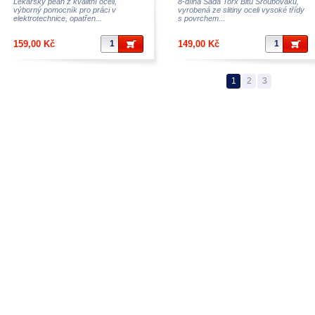
Lékařský pean z kvalitní oceli,
8-dílná Sada Torx Bitů Šroubováků,
výborný pomocník pro práci v
vyrobená ze slitiny oceli vysoké třídy
elektrotechnice, opatřen...
s povrchem...
159,00 Kč
149,00 Kč
1
2
3