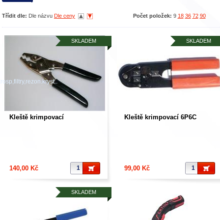
Třídit dle:
Dle názvu
Dle ceny
Počet položek:
9
18
36
72
90
SKLADEM
SKLADEM
osp,filtry,rezon.kryst..
Kleště krimpovací
Kleště krimpovací 6P6C
140,00 Kč
99,00 Kč
SKLADEM