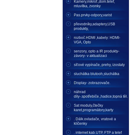
Kamery,mikrof.,dom.telef,
mluvítka, zvonky
Pas.prvky-odpory,varist
převodníky,adaptery,USB
produkty,
rozboč.HDMI ,kabely: HDMI-
VGA, Opto
senzory, opto a IR produkty-
závory- v aktualizaci
síťové vypínače, prehy, izostaty
sluchátka blutooh,sluchátka
Display- zobrazovače.
náhrad
díly-.spotřebiče.,hadice,topná těl.
Sat moduly,čtečky
karet,programátory,karty
. Dálk.ovladače, vratové a
klíčenky
. internet kab.UTP, FTP a telef