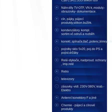
Cya CSA,CSSS silikon izol
Náhr.díly TV-OTF, VN tr,.moduly.-
obrazovky- dokumentace.
cín, pájky, pájecí
produkty,silikon.bužírk.
kondenzátory. kompl.
sortim.vč.odruš.a rozběh
konekt..spínače,tlač.,potenc,trimry,mikr
pojistky sklo 5x20, poj.do PS a
pojist.držáky
Relé-stykače, nadproud. ochrany
, imp.relé
Retro
televizory
zásuvky.-vidl. 230V-380V, krab.-
Elektro
Antenní konektory F a jiné
Chemie - pájecí a cínové
produkty