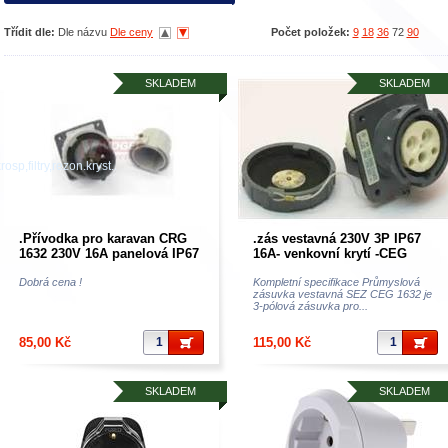
Třídit dle:
Dle názvu
Dle ceny
Počet položek:
9
18
36
72
90
SKLADEM
SKLADEM
osp,filtry,rezon.kryst..
.Přívodka pro karavan CRG
.zás vestavná 230V 3P IP67
1632 230V 16A panelová IP67
16A- venkovní krytí -CEG
SEZ s víčkem-
1632 SEZ z Retro zásob (Kop)
nejpoužívanější-Západní
Dobrá cena !
Kompletní specifikace Průmyslová
zásuvka vestavná SEZ CEG 1632 je
evropa-campy IP67
3-pólová zásuvka pro...
85,00 Kč
115,00 Kč
SKLADEM
SKLADEM