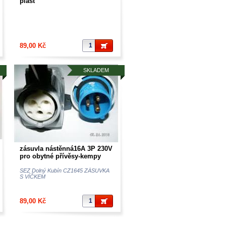
plast
89,00 Kč
SKLADEM
zásuvla nástěnná16A 3P 230V
pro obytné přívěsy-kempy
západ.evropa -IP55
SEZ Dolný Kubín CZ1645 ZÁSUVKA
S VÍČKEM
89,00 Kč