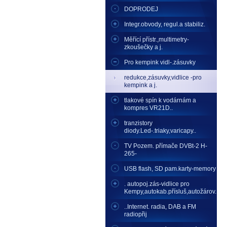
DOPRODEJ
Integr.obvody, regul.a stabiliz.
Měřící přístr.,multimetry-
zkoušečky a j.
Pro kempink vidl-.zásuvky
redukce,zásuvky,vidlice -pro
kempink a j.
tlakové spín k vodárnám a
kompres VR21D..
tranzistory
diody.Led-.triaky,varicapy..
TV Pozem. přímače DVBt-2 H-
265-
USB flash, SD pam.karty-memory
. autopoj.zás-vidlice pro
Kempy,autokab.přísluš,autožárov.
..Internet. radia, DAB a FM
radiopřij