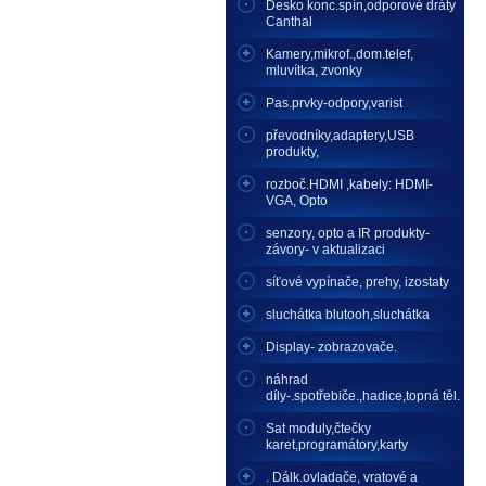
Desko konc.spín,odporové dráty
Canthal
Kamery,mikrof.,dom.telef,
mluvítka, zvonky
Pas.prvky-odpory,varist
převodníky,adaptery,USB
produkty,
rozboč.HDMI ,kabely: HDMI-
VGA, Opto
senzory, opto a IR produkty-
závory- v aktualizaci
síťové vypínače, prehy, izostaty
sluchátka blutooh,sluchátka
Display- zobrazovače.
náhrad
díly-.spotřebiče.,hadice,topná těl.
Sat moduly,čtečky
karet,programátory,karty
. Dálk.ovladače, vratové a