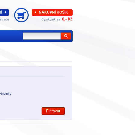
Í
NÁKUPNÍ KOŠÍK
0,- Kč
strace
0 položek za
Novinky
Filtrovat