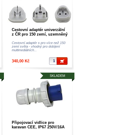
Cestovní adaptér univerzální
z ČR pro 150 zemí, uzemněný
Cestovní adaptér s pro více než 150
zemí světa - vhodný pro dobíjení
multimediálních...
340,00 Kč
SKLADEM
Připojovací vidlice pro
karavan CEE, IP67 250V/16A
vidlice 1632 230V IP67! 3