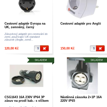
Cestovní adaptér Evropa na
Cestovní adaptér pro Anglii
UK, zemněný, černý
Zásuvkový adaptér pro cestování do
zemí, používající UK standard
zásuvek (Anglie, země...
120,00 Kč
150,00 Kč
SKLADEM
SKLADEM
CSG1643 16A 230V IP64 3P
Nástěnná zásuvka 2+1P 16A
zásuv na prodl kab.- s víčkem
220V IP65
-dobrá cena