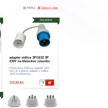
mřížka
řádkový výpis
SKLADEM
adapter vidlice 3P/1632 3P
230V na klasickou zásuvku
230V- v autokempech europa
Průmyslový šňůrový adaptér SEZ
SA-1 je 3-pólový adaptér z vidlice
1632 na klasickou...
315,00 Kč