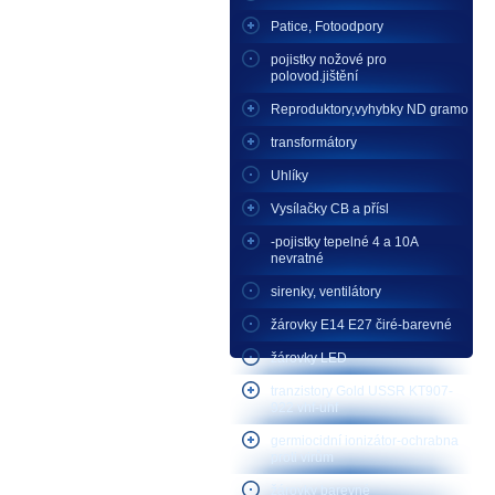
Patice, Fotoodpory
pojistky nožové pro
polovod.jištění
Reproduktory,vyhybky ND gramo
transformátory
Uhlíky
Vysílačky CB a přísl
-pojistky tepelné 4 a 10A
nevratné
sirenky, ventilátory
žárovky E14 E27 čiré-barevné
žárovky LED
tranzistory Gold USSR KT907-
922 vhf-uhf
germiocidní ionizátor-ochrabna
proti virům
žárovky barevné