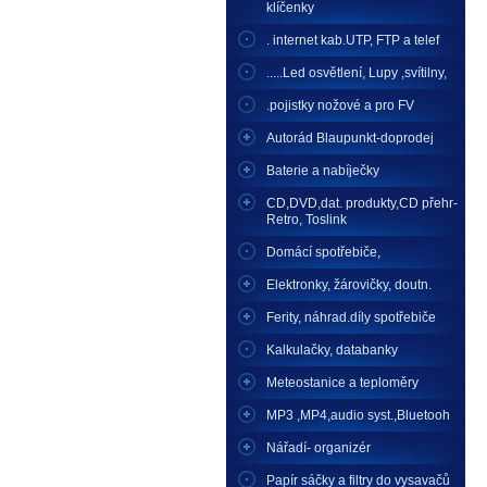
klíčenky
. internet kab.UTP, FTP a telef
.....Led osvětlení, Lupy ,svítilny,
.pojistky nožové a pro FV
Autorád Blaupunkt-doprodej
Baterie a nabíječky
CD,DVD,dat. produkty,CD přehr-
Retro, Toslink
Domácí spotřebiče,
Elektronky, žárovičky, doutn.
Ferity, náhrad.díly spotřebiče
Kalkulačky, databanky
Meteostanice a teploměry
MP3 ,MP4,audio syst.,Bluetooh
Nářadí- organizér
Papír sáčky a filtry do vysavačů