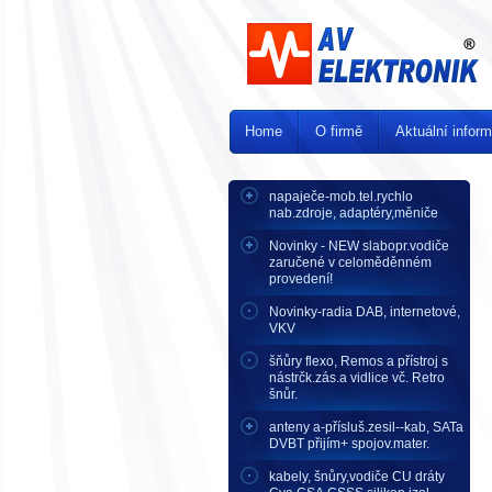
Home
O firmě
Aktuální infor
napaječe-mob.tel.rychlo
nab.zdroje, adaptéry,měniče
Novinky - NEW slabopr.vodiče
zaručené v celoměděnném
provedení!
Novinky-radia DAB, internetové,
VKV
šňůry flexo, Remos a přístroj s
nástrčk.zás.a vidlice vč. Retro
šnůr.
anteny a-přísluš.zesil--kab, SATa
DVBT přijím+ spojov.mater.
kabely, šnůry,vodiče CU dráty