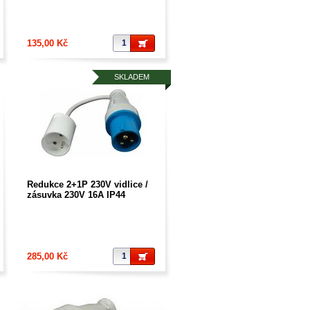
kolík , dokonalé vybavení
venkovních připojení , kempy
v evropě
135,00 Kč
SKLADEM
Redukce 2+1P 230V vidlice /
zásuvka 230V 16A IP44
šňůrová
285,00 Kč