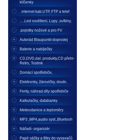
klíčenky
. internet kab.UTP, FTP a telef
.....Led osvětlení, Lupy ,svítilny,
.pojistky nožové a pro FV
Autorád Blaupunkt-doprodej
Baterie a nabíječky
CD,DVD,dat. produkty,CD přehr-
Retro, Toslink
Domácí spotřebiče,
Elektronky, žárovičky, doutn.
Ferity, náhrad.díly spotřebiče
Kalkulačky, databanky
Meteostanice a teploměry
MP3 ,MP4,audio syst.,Bluetooh
Nářadí- organizér
Papír sáčky a filtry do vysavačů