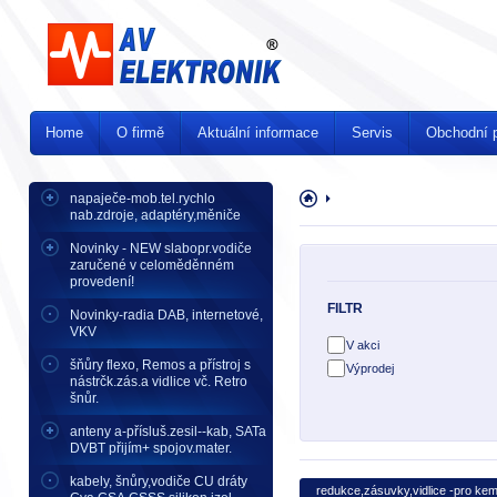
Home
O firmě
Aktuální informace
Servis
Obchodní 
napaječe-mob.tel.rychlo
Úvodní
nab.zdroje, adaptéry,měniče
stránka
Novinky - NEW slabopr.vodiče
zaručené v celoměděnném
provedení!
FILTR
Novinky-radia DAB, internetové,
VKV
V akci
šňůry flexo, Remos a přístroj s
Výprodej
nástrčk.zás.a vidlice vč. Retro
šnůr.
anteny a-přísluš.zesil--kab, SATa
DVBT přijím+ spojov.mater.
kabely, šnůry,vodiče CU dráty
redukce,zásuvky,vidlice -pro kemp