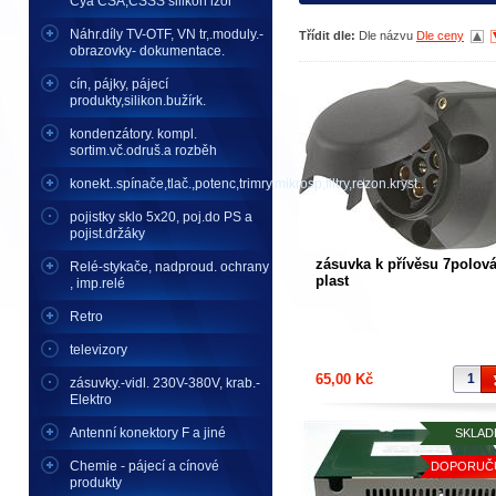
Cya CSA,CSSS silikon izol
Náhr.díly TV-OTF, VN tr,.moduly.-
Třídit dle:
Dle názvu
Dle ceny
obrazovky- dokumentace.
cín, pájky, pájecí
produkty,silikon.bužírk.
kondenzátory. kompl.
sortim.vč.odruš.a rozběh
konekt..spínače,tlač.,potenc,trimry,mikrosp,filtry,rezon.kryst..
pojistky sklo 5x20, poj.do PS a
pojist.držáky
zásuvka k přívěsu 7polov
Relé-stykače, nadproud. ochrany
plast
, imp.relé
Retro
televizory
65,00 Kč
zásuvky.-vidl. 230V-380V, krab.-
Elektro
Antenní konektory F a jiné
SKLAD
Chemie - pájecí a cínové
DOPORUČ
produkty