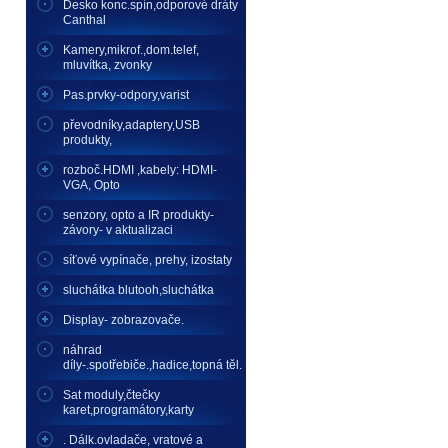
Desko konc.spín,odporové dráty
Canthal
Kamery,mikrof.,dom.telef,
mluvítka, zvonky
Pas.prvky-odpory,varist
převodníky,adaptery,USB
produkty,
rozboč.HDMI ,kabely: HDMI-
VGA, Opto
senzory, opto a IR produkty-
závory- v aktualizaci
síťové vypínače, prehy, izostaty
sluchátka blutooh,sluchátka
Display- zobrazovače.
náhrad
díly-.spotřebiče.,hadice,topná těl.
Sat moduly,čtečky
karet,programátory,karty
. Dálk.ovladače, vratové a