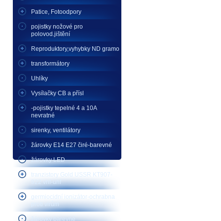
Patice, Fotoodpory
pojistky nožové pro
polovod.jištění
Reproduktory,vyhybky ND gramo
transformátory
Uhlíky
Vysílačky CB a přísl
-pojistky tepelné 4 a 10A
nevratné
sirenky, ventilátory
žárovky E14 E27 čiré-barevné
žárovky LED
tranzistory Gold USSR KT907-
922 vhf-uhf
germiocidní ionizátor-ochrabna
proti virům
žárovky barevné