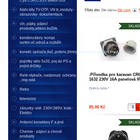
Cya CSA,CSSS silikon izol
Náhr.díly TV-OTF, VN tr,.moduly.-
Třídit dle:
Dle názvu
Dle ceny
obrazovky- dokumentace.
cín, pájky, pájecí
SKLAD
produkty,silikon.bužírk.
kondenzátory. kompl.
sortim.vč.odruš.a rozběh
konekt..spínače,tlač.,potenc,trimry,mikrosp,filtry,rezon.kryst..
pojistky sklo 5x20, poj.do PS a
pojist.držáky
.Přívodka pro karavan CR
Relé-stykače, nadproud. ochrany
1632 230V 16A panelová I
, imp.relé
SEZ s víčkem-
nejpoužívanější-Západní
Dobrá cena !
Retro
evropa-campy IP67
televizory
85,00 Kč
zásuvky.-vidl. 230V-380V, krab.-
Elektro
Antenní konektory F a jiné
SKLAD
Chemie - pájecí a cínové
produkty