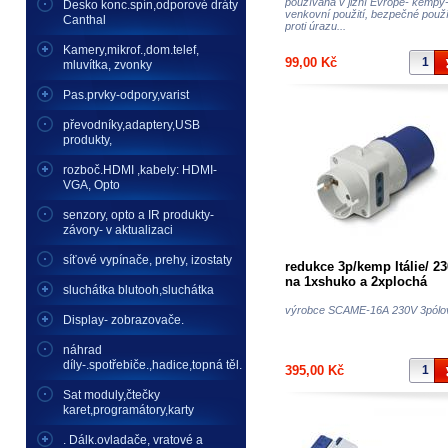
používána v jižní Evropě- kempy
Desko konc.spín,odporové dráty
venkovní použití, bezpečné použ
Canthal
proti úrazu...
Kamery,mikrof.,dom.telef,
99,00 Kč
mluvítka, zvonky
Pas.prvky-odpory,varist
převodníky,adaptery,USB
produkty,
rozboč.HDMI ,kabely: HDMI-
VGA, Opto
senzory, opto a IR produkty-
závory- v aktualizaci
síťové vypínače, prehy, izostaty
redukce 3p/kemp Itálie/ 2
na 1xshuko a 2xplochá
sluchátka blutooh,sluchátka
vidlice
výrobce SCAME-16A 230V 3pólo
Display- zobrazovače.
náhrad
díly-.spotřebiče.,hadice,topná těl.
395,00 Kč
Sat moduly,čtečky
karet,programátory,karty
. Dálk.ovladače, vratové a