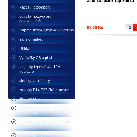
auto konektor-13p zdířka-
Patice, Fotoodpory
pojistky nožové pro
polovod.jištění
98,00 Kč
Reproduktory,vyhybky ND gramo
transformátory
Uhlíky
Vysílačky CB a přísl
-pojistky tepelné 4 a 10A
nevratné
sirenky, ventilátory
žárovky E14 E27 čiré-barevné
žárovky LED
tranzistory Gold USSR KT907-
922 vhf-uhf
germiocidní ionizátor-ochrabna
proti virům
žárovky barevné