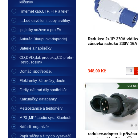
klíčenky
. internet kab.UTP, FTP a telef
.....Led osvětlení, Lupy ,svítilny,
.pojistky nožové a pro FV
Redukce 2+1P 230V vidlice
Autorád Blaupunkt-doprodej
zásuvka schuko 230V 16A
IP44 doprodáno--na
Baterie a nabíječky
objednávku
CD,DVD,dat. produkty,CD přehr-
Retro, Toslink
348,00 Kč
Domácí spotřebiče,
Elektronky, žárovičky, doutn.
SKLAD
Ferity, náhrad.díly spotřebiče
Kalkulačky, databanky
Meteostanice a teploměry
MP3 ,MP4,audio syst.,Bluetooh
Nářadí- organizér
redukce-adapter k přívěsu
Papír sáčky a filtry do vysavačů