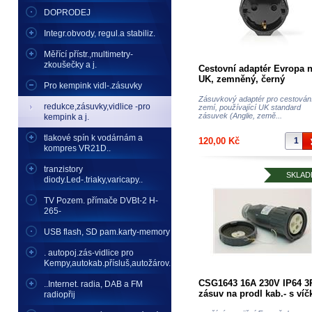
DOPRODEJ
Integr.obvody, regul.a stabiliz.
Měřící přístr.,multimetry-
zkoušečky a j.
Cestovní adaptér Evropa 
UK, zemněný, černý
Pro kempink vidl-.zásuvky
Zásuvkový adaptér pro cestován
redukce,zásuvky,vidlice -pro
zemí, používající UK standard
zásuvek (Anglie, země...
kempink a j.
tlakové spín k vodárnám a
120,00 Kč
kompres VR21D..
tranzistory
SKLAD
diody.Led-.triaky,varicapy..
TV Pozem. přímače DVBt-2 H-
265-
USB flash, SD pam.karty-memory
. autopoj.zás-vidlice pro
Kempy,autokab.přísluš,autožárov.
CSG1643 16A 230V IP64 3
..Internet. radia, DAB a FM
zásuv na prodl kab.- s ví
radiopřij
-dobrá cena